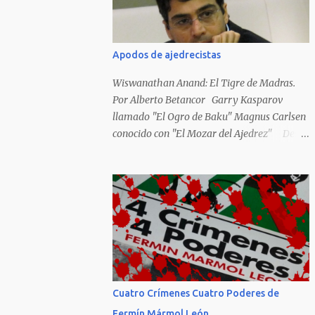
Hideky Tojo. Mejor suerte no corrieron los
poetas alemanes, italianos o los franceses
que acariciaron la causa nacional socialista,
Apodos de ajedrecistas
sus nombres con sus escritos de...
Wiswanathan Anand: El Tigre de Madras.
Por Alberto Betancor Garry Kasparov
llamado "El Ogro de Baku" Magnus Carlsen
conocido con "El Mozar del Ajedrez" Desde
el principio de los tiempos, el ser humano no
le ha faltado la picarda o la idolatría para
colocar apodos, motes, alias,sobrenombres,
seudónimos, apelativos y remoquetes. El
juego ciencia no escapa de esto y hemos
tenido una serie de apodos para las estrellas
del ajedrez, en algunos casos muy
originales. Aquí les dejo una breve lista con
algunos de los nombres de los más
Cuatro Crímenes Cuatro Poderes de
destacados. Siegbert Tarrasch: El Preceptor
Fermín Mármol León