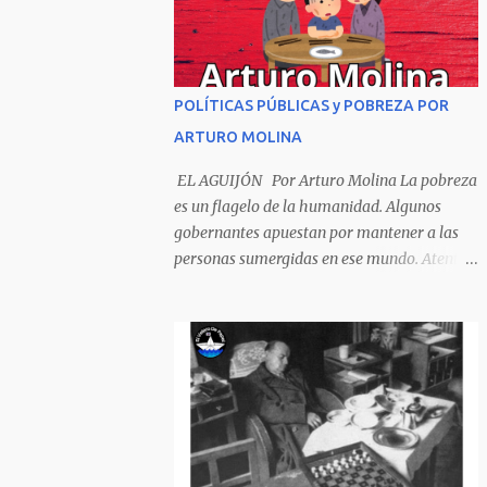
Sombrero encintado y chupa de boda. -
¡Muchacho, no salgas!- le grita mamá pero
él hace un gesto y orondo se va. Halló en el
camino, a un ratón vecino Y le dijo: -¡amigo!-
POLÍTICAS PÚBLICAS y POBREZA POR
venga usted conmigo, Visitemos juntos a
ARTURO MOLINA
doña ratona Y habrá francachela y habrá
comilona. A poco llegaron, y avanza ratón,
EL AGUIJÓN Por Arturo Molina La pobreza
Estírase el cuello, coge el aldabón, Da dos o
es un flagelo de la humanidad. Algunos
tres golpes, preguntan: ¿quién es? -Yo doña
gobernantes apuestan por mantener a las
ratona, beso a usted los pies ¿Está usted en
personas sumergidas en ese mundo. Atentan
casa? -Sí señor sí estoy, y celebro mucho ver
contra toda superación que pueda generarse.
a ustedes hoy; estaba en mi oficio, hilando
Desde la planificación gubernamental se
algodón, pero eso no importa; bienvenidos
elude la política pública que cimiente las
son. Se hicieron la venia, se dieron la mano, Y
bases para minimizar el impacto negativo
dice Rat...
en el desarrollo de los países. Desarrollados,
sub desarrollados, atrasados y como se les
quiera llamar, son parte de un escenario
donde se conjuga el poder y el control en