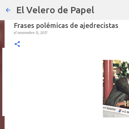
El Velero de Papel
Frases polémicas de ajedrecistas
el
noviembre 11, 2017
POLÍTICAS PÚBLICAS y POBREZA 
el
septiembre 22, 2024
ARTÍCULOS
ARTURO-MOLINA
OPINIÓN
0