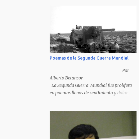
Poemas de la Segunda Guerra Mundial
Por
Alberto Betancor
La Segunda Guerra Mundial fue prolifera
en poemas llenos de sentimiento y dolor.
Pero por desventura solo nos quedan los
poemas de los vencedores, ya que los
poemas de los vencidos han desaparecido y
en muchos casos destruidos por las llamas
del fuego como sucedió con los generales y
poetas japoneses Masaharu Homma y