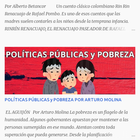
Por Alberto Betancor Un cuento clásico colombiano Rin Rin
Renacuajo de Rafael Pombo. Es uno de esos cuentos que las
madres suelen contarles a los niños desde la temprana infancia.
RINRÍN RENACUAJO, EL RENACUAJO PASEADOR DE RAFAEL
POMBO El hijo de rana, Rinrín renacuajo Salió esta mañana muy
tieso y muy majo Con pantalón corto, corbata a la moda
Sombrero encintado y chupa de boda. -¡Muchacho, no salgas!- le
grita mamá pero él hace un gesto y orondo se va. Halló en el
camino, a un ratón vecino Y le dijo: -¡amigo!- venga usted conmigo,
Visitemos juntos a doña ratona Y habrá francachela y habrá
comilona. A poco llegaron, y avanza ratón, Estírase el cuello, coge
el aldabón, Da dos o tres golpes, preguntan: ¿quién es? -Yo doña
ratona, beso a usted los pies ¿Está usted en casa? -Sí señor sí estoy,
POLÍTICAS PÚBLICAS y POBREZA POR ARTURO MOLINA
y celebro mucho ver a ustedes hoy; estaba en mi oficio, hilando
algodón, pero eso no importa; bienvenidos son. Se hicieron la
EL AGUIJÓN Por Arturo Molina La pobreza es un flagelo de la
venia, se dieron la mano, Y dice Rat...
humanidad. Algunos gobernantes apuestan por mantener a las
personas sumergidas en ese mundo. Atentan contra toda
superación que pueda generarse. Desde la planificación