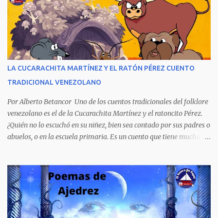
novela publicada en 1978 se transformó en un autentico Bestseller
venezolano al vender rápidamente tres ediciones por su
extraordinario contenido y detalla, cambiando los nombres de los
personajes, cuatro crímenes que conmocionaron a la sociedad
venezolana y cuyos presuntos autores quedaron en libertad, pese a
tener la policía pruebas e indicios suficientes de culpabilidad. La
LA CUCARACHITA MARTÍNEZ Y EL RATÓN PÉREZ CUENTO
novela ha sido la más exitosa en la historia literaria venezolana,
TRADICIONAL VENEZOLANO
porque refleja los males del poder judicial y de la sociedad
venezolana, tráfico...
Por Alberto Betancor Uno de los cuentos tradicionales del folklore
venezolano es el de la Cucarachita Martínez y el ratoncito Pérez.
¿Quién no lo escuchó en su niñez, bien sea contado por sus padres o
abuelos, o en la escuela primaria. Es un cuento que tiene muchas
versiones, pero en el fondo, por aquí les dejo la versión que
recuerdo de mi infancia. Había una vez, cuando los animales
hablaban, hace mucho, mucho tiempo, una Cucarachita llamada
Martínez que estaba barriendo el zaguán (porche) de su casa,
cuando vio algo que brillaba, se sorprendió y se emocionó al ver lo
que veían sus ojos, era un mediecito (moneda de cinco céntimos).