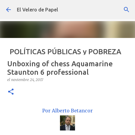
Ir al contenido principal
El Velero de Papel
POLÍTICAS PÚBLICAS y POBREZA
POR ARTURO MOLINA
Unboxing of chess Aquamarine
el
septiembre 22, 2024
ARTÍCULOS
ARTURO-MOLINA
Staunton 6 professional
OPINIÓN
POLÍTICAS PÚBLICAS Y POBREZA
el
noviembre 24, 2017
0
Por Alberto Betancor