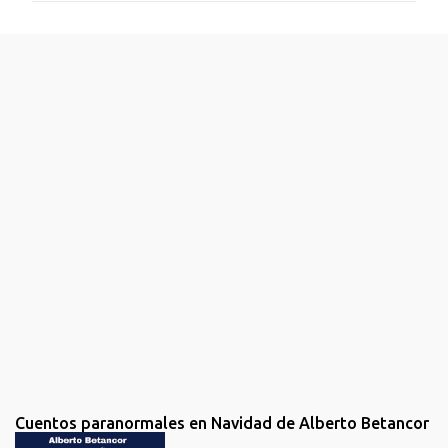
e
n
t
a
r
i
o
s
Cuentos paranormales en Navidad de Alberto Betancor