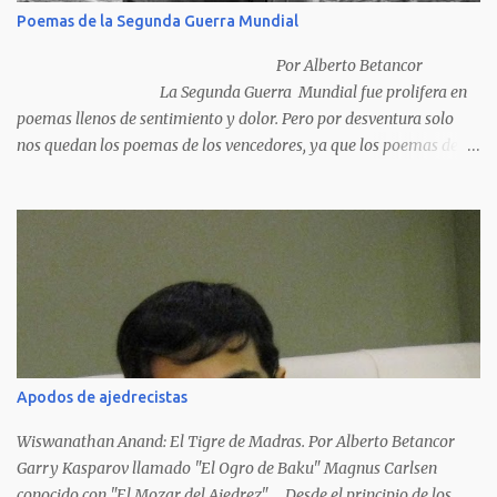
Poemas de la Segunda Guerra Mundial
Por Alberto Betancor
La Segunda Guerra Mundial fue prolifera en
poemas llenos de sentimiento y dolor. Pero por desventura solo
nos quedan los poemas de los vencedores, ya que los poemas de
los vencidos han desaparecido y en muchos casos destruidos por
las llamas del fuego como sucedió con los generales y poetas
japoneses Masaharu Homma y Hideky Tojo. Mejor suerte no
corrieron los poetas alemanes, italianos o los franceses que
acariciaron la causa nacional socialista, sus nombres con sus
escritos de...
Apodos de ajedrecistas
Wiswanathan Anand: El Tigre de Madras. Por Alberto Betancor
Garry Kasparov llamado "El Ogro de Baku" Magnus Carlsen
conocido con "El Mozar del Ajedrez" Desde el principio de los