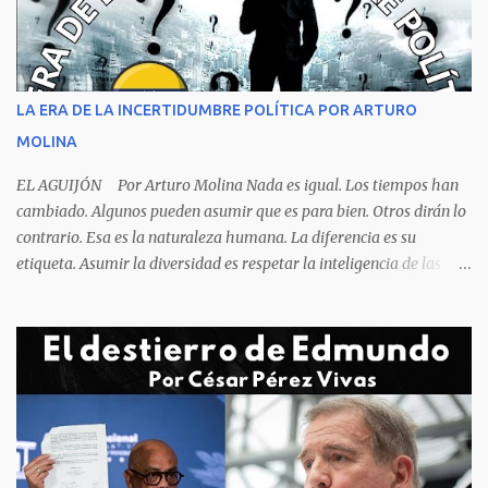
cogiendo todo lo que consigue a su lado. La foto habla por si
sola, la mesa ordenada, los platos terminados o tapados, todo en
orden y el campeón mundial sentado apacible y sin presentar su
rostro rasgos de asfixia mecánica, que se reflejan en un color
LA ERA DE LA INCERTIDUMBRE POLÍTICA POR ARTURO
oscuro que les suele aparecer en su rostro. Pero hagamos un
MOLINA
recuento de lo sucedido antes de este día fatídico. ...
EL AGUIJÓN Por Arturo Molina Nada es igual. Los tiempos han
cambiado. Algunos pueden asumir que es para bien. Otros dirán lo
contrario. Esa es la naturaleza humana. La diferencia es su
etiqueta. Asumir la diversidad es respetar la inteligencia de las
personas y valorar su creencia cultural, religiosa y política. La
inestabilidad política que se registra en buena parte del mundo
obliga a los líderes, a crear de forma urgente, estrategias
responsables para restituir la confianza de los ciudadanos hacia
las instituciones. El desmoronamiento moral de la sociedad va a
repercutir en la de los gobernantes, a quienes los devorará la
soledad. Un soplo de aliento fresco es la solicitud en la calle. La
relación sólida entre gobernantes y gobernados se construye con