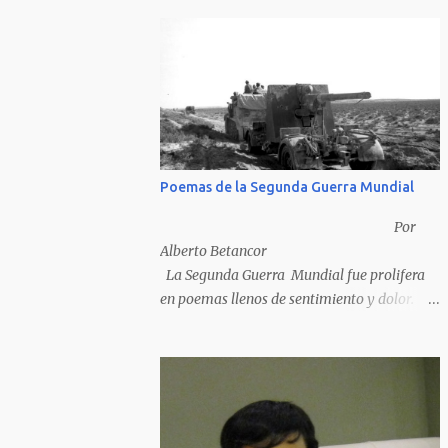
Poemas de la Segunda Guerra Mundial
Por
Alberto Betancor
La Segunda Guerra Mundial fue prolifera
en poemas llenos de sentimiento y dolor.
Pero por desventura solo nos quedan los
poemas de los vencedores, ya que los
poemas de los vencidos han desaparecido y
en muchos casos destruidos por las llamas
del fuego como sucedió con los generales y
poetas japoneses Masaharu Homma y