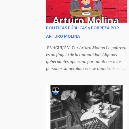
Sombrero encintado y chupa de boda. -
¡Muchacho, no salgas!- le grita mamá pero
él hace un gesto y orondo se va. Halló en el
camino, a un ratón vecino Y le dijo: -¡amigo!-
POLÍTICAS PÚBLICAS y POBREZA POR
venga usted conmigo, Visitemos juntos a
ARTURO MOLINA
doña ratona Y habrá francachela y habrá
comilona. A poco llegaron, y avanza ratón,
EL AGUIJÓN Por Arturo Molina La pobreza
Estírase el cuello, coge el aldabón, Da dos o
es un flagelo de la humanidad. Algunos
tres golpes, preguntan: ¿quién es? -Yo doña
gobernantes apuestan por mantener a las
ratona, beso a usted los pies ¿Está usted en
personas sumergidas en ese mundo. Atentan
casa? -Sí señor sí estoy, y celebro mucho ver
contra toda superación que pueda generarse.
a ustedes hoy; estaba en mi oficio, hilando
Desde la planificación gubernamental se
algodón, pero eso no importa; bienvenidos
elude la política pública que cimiente las
son. Se hicieron la venia, se dieron la mano, Y
bases para minimizar el impacto negativo
dice Rat...
en el desarrollo de los países. Desarrollados,
sub desarrollados, atrasados y como se les
quiera llamar, son parte de un escenario
donde se conjuga el poder y el control en