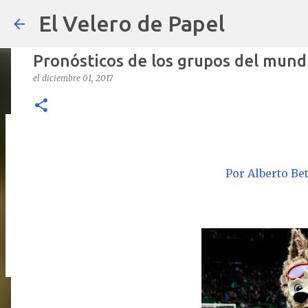
El Velero de Papel
Pronósticos de los grupos del mund
el
diciembre 01, 2017
POLÍTICAS PÚBLICAS y POBREZA 
el
septiembre 22, 2024
ARTÍCULOS
ARTURO-MOLINA
OPINIÓN
Por Alberto Be
0