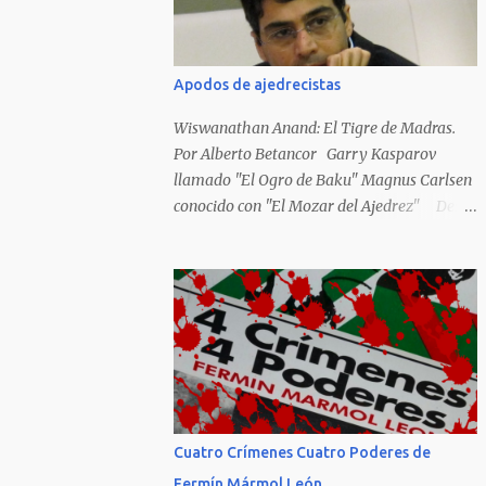
Hideky Tojo. Mejor suerte no corrieron los
poetas alemanes, italianos o los franceses
que acariciaron la causa nacional socialista,
Apodos de ajedrecistas
sus nombres con sus escritos de...
Wiswanathan Anand: El Tigre de Madras.
Por Alberto Betancor Garry Kasparov
llamado "El Ogro de Baku" Magnus Carlsen
conocido con "El Mozar del Ajedrez" Desde
el principio de los tiempos, el ser humano no
le ha faltado la picarda o la idolatría para
colocar apodos, motes, alias,sobrenombres,
seudónimos, apelativos y remoquetes. El
juego ciencia no escapa de esto y hemos
tenido una serie de apodos para las estrellas
del ajedrez, en algunos casos muy
originales. Aquí les dejo una breve lista con
algunos de los nombres de los más
Cuatro Crímenes Cuatro Poderes de
destacados. Siegbert Tarrasch: El Preceptor
Fermín Mármol León