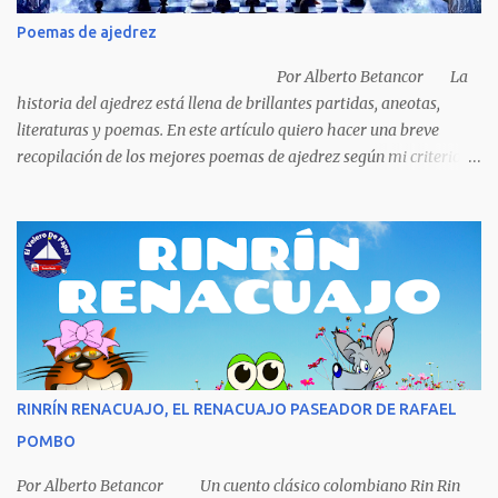
podría comprar, pensó en comprar una casa, pero desecho la idea
Poemas de ajedrez
porque ya tenía una casa, pensó en un carro (coche), pero desecho
la idea porque no sabía manejar (conducir) al final se le ocurrió
Por Alberto Betancor La
comprarse un vestido y...
historia del ajedrez está llena de brillantes partidas, aneotas,
literaturas y poemas. En este artículo quiero hacer una breve
recopilación de los mejores poemas de ajedrez según mi criterio
subjetivo. El primero en desfilar por estas breves líneas es el
escritor y poeta argentino Jorge Luis Borges (1899-1986). Sin duda
Borges es uno de los grandes pensadores del Siglo XX, su obra
universal trasciende más allá del premio Nobel de Literatura que le
fue negado por razones políticas, pero como hombre de principios
y sabiendo que sus posturas ideológicas eran un óbice para
obtenerlo, prefirió sus principios que el Nobel. Jorg...
RINRÍN RENACUAJO, EL RENACUAJO PASEADOR DE RAFAEL
POMBO
Por Alberto Betancor Un cuento clásico colombiano Rin Rin