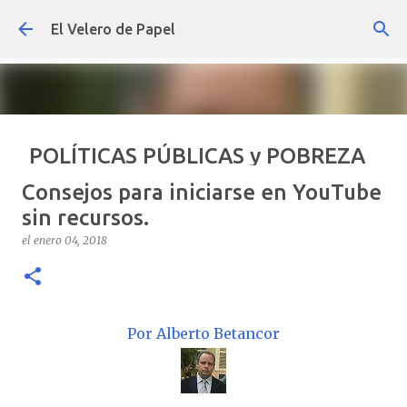
Ir al contenido principal
El Velero de Papel
POLÍTICAS PÚBLICAS y POBREZA
POR ARTURO MOLINA
Consejos para iniciarse en YouTube
el
septiembre 22, 2024
ARTÍCULOS
ARTURO-MOLINA
sin recursos.
OPINIÓN
POLÍTICAS PÚBLICAS Y POBREZA
el
enero 04, 2018
0
Por Alberto Betancor