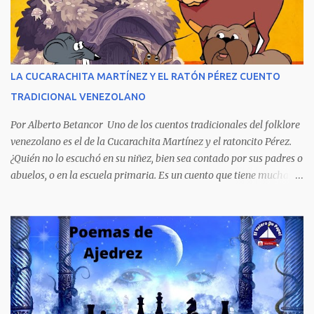
venezolano al vender rápidamente tres ediciones por su
extraordinario contenido y detalla, cambiando los nombres de los
personajes, cuatro crímenes que conmocionaron a la sociedad
venezolana y cuyos presuntos autores quedaron en libertad, pese a
tener la policía pruebas e indicios suficientes de culpabilidad. La
LA CUCARACHITA MARTÍNEZ Y EL RATÓN PÉREZ CUENTO
novela ha sido la más exitosa en la historia literaria venezolana,
TRADICIONAL VENEZOLANO
porque refleja los males del poder judicial y de la sociedad
venezolana, tráfico...
Por Alberto Betancor Uno de los cuentos tradicionales del folklore
venezolano es el de la Cucarachita Martínez y el ratoncito Pérez.
¿Quién no lo escuchó en su niñez, bien sea contado por sus padres o
abuelos, o en la escuela primaria. Es un cuento que tiene muchas
versiones, pero en el fondo, por aquí les dejo la versión que
recuerdo de mi infancia. Había una vez, cuando los animales
hablaban, hace mucho, mucho tiempo, una Cucarachita llamada
Martínez que estaba barriendo el zaguán (porche) de su casa,
cuando vio algo que brillaba, se sorprendió y se emocionó al ver lo
que veían sus ojos, era un mediecito (moneda de cinco céntimos).
La recogió y se preguntó de quien sería, pero al ver que no era de
nadie se la guardó en el bolsillo y siguió barriendo y pensando que