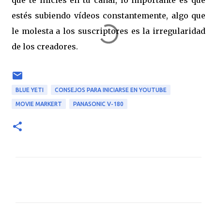
que te inicies en tu canal, lo importante es que
estés subiendo vídeos constantemente, algo que
le molesta a los suscriptores es la irregularidad
de los creadores.
BLUE YETI
CONSEJOS PARA INICIARSE EN YOUTUBE
MOVIE MARKERT
PANASONIC V-180
C
o
m
e