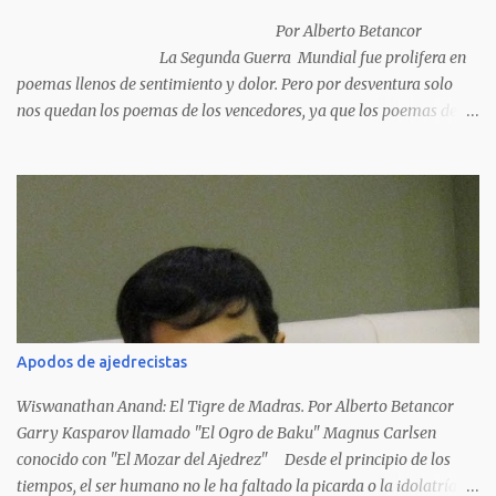
Por Alberto Betancor
La Segunda Guerra Mundial fue prolifera en
poemas llenos de sentimiento y dolor. Pero por desventura solo
nos quedan los poemas de los vencedores, ya que los poemas de
los vencidos han desaparecido y en muchos casos destruidos por
las llamas del fuego como sucedió con los generales y poetas
japoneses Masaharu Homma y Hideky Tojo. Mejor suerte no
corrieron los poetas alemanes, italianos o los franceses que
acariciaron la causa nacional socialista, sus nombres con sus
escritos de...
Apodos de ajedrecistas
Wiswanathan Anand: El Tigre de Madras. Por Alberto Betancor
Garry Kasparov llamado "El Ogro de Baku" Magnus Carlsen
conocido con "El Mozar del Ajedrez" Desde el principio de los
tiempos, el ser humano no le ha faltado la picarda o la idolatría