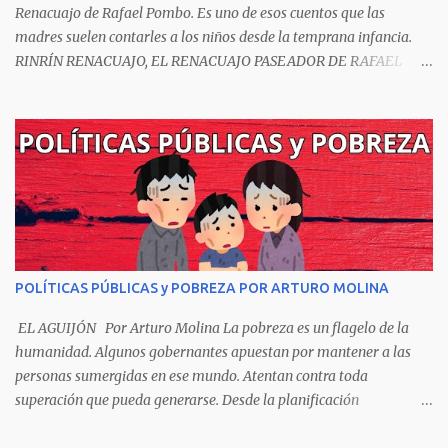
Renacuajo de Rafael Pombo. Es uno de esos cuentos que las
madres suelen contarles a los niños desde la temprana infancia.
RINRÍN RENACUAJO, EL RENACUAJO PASEADOR DE RAFAEL
POMBO El hijo de rana, Rinrín renacuajo Salió esta mañana muy
tieso y muy majo Con pantalón corto, corbata a la moda
Sombrero encintado y chupa de boda. -¡Muchacho, no salgas!- le
grita mamá pero él hace un gesto y orondo se va. Halló en el
camino, a un ratón vecino Y le dijo: -¡amigo!- venga usted conmigo,
Visitemos juntos a doña ratona Y habrá francachela y habrá
comilona. A poco llegaron, y avanza ratón, Estírase el cuello, coge
el aldabón, Da dos o tres golpes, preguntan: ¿quién es? -Yo doña
ratona, beso a usted los pies ¿Está usted en casa? -Sí señor sí estoy,
POLÍTICAS PÚBLICAS y POBREZA POR ARTURO MOLINA
y celebro mucho ver a ustedes hoy; estaba en mi oficio, hilando
algodón, pero eso no importa; bienvenidos son. Se hicieron la
EL AGUIJÓN Por Arturo Molina La pobreza es un flagelo de la
venia, se dieron la mano, Y dice Rat...
humanidad. Algunos gobernantes apuestan por mantener a las
personas sumergidas en ese mundo. Atentan contra toda
superación que pueda generarse. Desde la planificación
gubernamental se elude la política pública que cimiente las bases