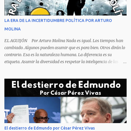
sola, la mesa ordenada, los platos terminados o tapados, todo en
orden y el campeón mundial sentado apacible y sin presentar su
rostro rasgos de asfixia mecánica, que se reflejan en un color
LA ERA DE LA INCERTIDUMBRE POLÍTICA POR ARTURO
oscuro que les suele aparecer en su rostro. Pero hagamos un
MOLINA
recuento de lo sucedido antes de este día fatídico. ...
EL AGUIJÓN Por Arturo Molina Nada es igual. Los tiempos han
cambiado. Algunos pueden asumir que es para bien. Otros dirán lo
contrario. Esa es la naturaleza humana. La diferencia es su
etiqueta. Asumir la diversidad es respetar la inteligencia de las
personas y valorar su creencia cultural, religiosa y política. La
inestabilidad política que se registra en buena parte del mundo
obliga a los líderes, a crear de forma urgente, estrategias
responsables para restituir la confianza de los ciudadanos hacia
las instituciones. El desmoronamiento moral de la sociedad va a
repercutir en la de los gobernantes, a quienes los devorará la
soledad. Un soplo de aliento fresco es la solicitud en la calle. La
relación sólida entre gobernantes y gobernados se construye con
base a la comunicación y la transparencia en las actuaciones. El
El destierro de Edmundo por César Pérez Vivas