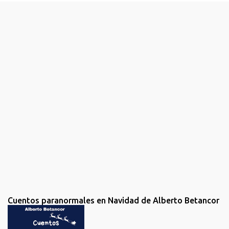
n
t
a
r
i
o
s
Cuentos paranormales en Navidad de Alberto Betancor