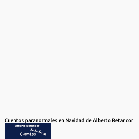
n
t
a
r
i
o
s
Cuentos paranormales en Navidad de Alberto Betancor