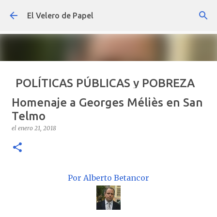
Ir al contenido principal
El Velero de Papel
POLÍTICAS PÚBLICAS y POBREZA
POR ARTURO MOLINA
Homenaje a Georges Méliès en San
el
septiembre 22, 2024
ARTÍCULOS
ARTURO-MOLINA
Telmo
OPINIÓN
POLÍTICAS PÚBLICAS Y POBREZA
el
enero 21, 2018
0
Por Alberto Betancor