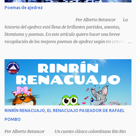
podría comprar, pensó en comprar una casa, pero desecho la idea
Poemas de ajedrez
porque ya tenía una casa, pensó en un carro (coche), pero desecho
la idea porque no sabía manejar (conducir) al final se le ocurrió
Por Alberto Betancor La
comprarse un vestido y...
historia del ajedrez está llena de brillantes partidas, aneotas,
literaturas y poemas. En este artículo quiero hacer una breve
recopilación de los mejores poemas de ajedrez según mi criterio
subjetivo. El primero en desfilar por estas breves líneas es el
escritor y poeta argentino Jorge Luis Borges (1899-1986). Sin duda
Borges es uno de los grandes pensadores del Siglo XX, su obra
universal trasciende más allá del premio Nobel de Literatura que le
fue negado por razones políticas, pero como hombre de principios
y sabiendo que sus posturas ideológicas eran un óbice para
obtenerlo, prefirió sus principios que el Nobel. Jorg...
RINRÍN RENACUAJO, EL RENACUAJO PASEADOR DE RAFAEL
POMBO
Por Alberto Betancor Un cuento clásico colombiano Rin Rin