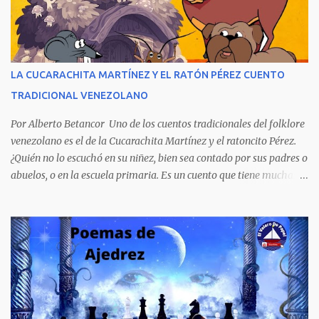
extraordinario contenido y detalla, cambiando los nombres de los
personajes, cuatro crímenes que conmocionaron a la sociedad
venezolana y cuyos presuntos autores quedaron en libertad, pese a
tener la policía pruebas e indicios suficientes de culpabilidad. La
LA CUCARACHITA MARTÍNEZ Y EL RATÓN PÉREZ CUENTO
novela ha sido la más exitosa en la historia literaria venezolana,
TRADICIONAL VENEZOLANO
porque refleja los males del poder judicial y de la sociedad
venezolana, tráfico...
Por Alberto Betancor Uno de los cuentos tradicionales del folklore
venezolano es el de la Cucarachita Martínez y el ratoncito Pérez.
¿Quién no lo escuchó en su niñez, bien sea contado por sus padres o
abuelos, o en la escuela primaria. Es un cuento que tiene muchas
versiones, pero en el fondo, por aquí les dejo la versión que
recuerdo de mi infancia. Había una vez, cuando los animales
hablaban, hace mucho, mucho tiempo, una Cucarachita llamada
Martínez que estaba barriendo el zaguán (porche) de su casa,
cuando vio algo que brillaba, se sorprendió y se emocionó al ver lo
que veían sus ojos, era un mediecito (moneda de cinco céntimos).
La recogió y se preguntó de quien sería, pero al ver que no era de
nadie se la guardó en el bolsillo y siguió barriendo y pensando que