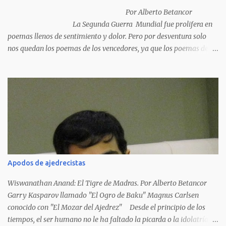
Por Alberto Betancor
La Segunda Guerra Mundial fue prolifera en
poemas llenos de sentimiento y dolor. Pero por desventura solo
nos quedan los poemas de los vencedores, ya que los poemas de
los vencidos han desaparecido y en muchos casos destruidos por
las llamas del fuego como sucedió con los generales y poetas
japoneses Masaharu Homma y Hideky Tojo. Mejor suerte no
corrieron los poetas alemanes, italianos o los franceses que
acariciaron la causa nacional socialista, sus nombres con sus
escritos de...
Apodos de ajedrecistas
Wiswanathan Anand: El Tigre de Madras. Por Alberto Betancor
Garry Kasparov llamado "El Ogro de Baku" Magnus Carlsen
conocido con "El Mozar del Ajedrez" Desde el principio de los
tiempos, el ser humano no le ha faltado la picarda o la idolatría