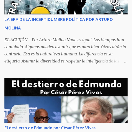
sola, la mesa ordenada, los platos terminados o tapados, todo en
orden y el campeón mundial sentado apacible y sin presentar su
rostro rasgos de asfixia mecánica, que se reflejan en un color
LA ERA DE LA INCERTIDUMBRE POLÍTICA POR ARTURO
oscuro que les suele aparecer en su rostro. Pero hagamos un
MOLINA
recuento de lo sucedido antes de este día fatídico. ...
EL AGUIJÓN Por Arturo Molina Nada es igual. Los tiempos han
cambiado. Algunos pueden asumir que es para bien. Otros dirán lo
contrario. Esa es la naturaleza humana. La diferencia es su
etiqueta. Asumir la diversidad es respetar la inteligencia de las
personas y valorar su creencia cultural, religiosa y política. La
inestabilidad política que se registra en buena parte del mundo
obliga a los líderes, a crear de forma urgente, estrategias
responsables para restituir la confianza de los ciudadanos hacia
las instituciones. El desmoronamiento moral de la sociedad va a
repercutir en la de los gobernantes, a quienes los devorará la
soledad. Un soplo de aliento fresco es la solicitud en la calle. La
relación sólida entre gobernantes y gobernados se construye con
base a la comunicación y la transparencia en las actuaciones. El
El destierro de Edmundo por César Pérez Vivas
gobernante que pretenda una oposición a su medida obtendrá