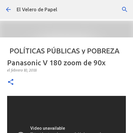
Ir al contenido principal
El Velero de Papel
POLÍTICAS PÚBLICAS y POBREZA
POR ARTURO MOLINA
Panasonic V 180 zoom de 90x
el
septiembre 22, 2024
ARTÍCULOS
ARTURO-MOLINA
el
febrero 10, 2018
OPINIÓN
POLÍTICAS PÚBLICAS Y POBREZA
0