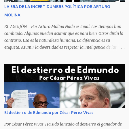
rostro rasgos de asfixia mecánica, que se reflejan en un color
LA ERA DE LA INCERTIDUMBRE POLÍTICA POR ARTURO
oscuro que les suele aparecer en su rostro. Pero hagamos un
MOLINA
recuento de lo sucedido antes de este día fatídico. ...
EL AGUIJÓN Por Arturo Molina Nada es igual. Los tiempos han
cambiado. Algunos pueden asumir que es para bien. Otros dirán lo
contrario. Esa es la naturaleza humana. La diferencia es su
etiqueta. Asumir la diversidad es respetar la inteligencia de las
personas y valorar su creencia cultural, religiosa y política. La
inestabilidad política que se registra en buena parte del mundo
obliga a los líderes, a crear de forma urgente, estrategias
responsables para restituir la confianza de los ciudadanos hacia
las instituciones. El desmoronamiento moral de la sociedad va a
repercutir en la de los gobernantes, a quienes los devorará la
soledad. Un soplo de aliento fresco es la solicitud en la calle. La
relación sólida entre gobernantes y gobernados se construye con
base a la comunicación y la transparencia en las actuaciones. El
El destierro de Edmundo por César Pérez Vivas
gobernante que pretenda una oposición a su medida obtendrá
como resultado el fracaso de la gestión gubernamental. Restringir
Por César Pérez Vivas Ha sido lanzado al destierro el ganador de