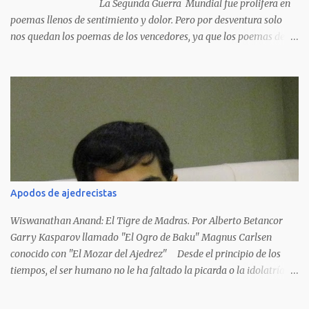
La Segunda Guerra Mundial fue prolifera en
poemas llenos de sentimiento y dolor. Pero por desventura solo
nos quedan los poemas de los vencedores, ya que los poemas de
los vencidos han desaparecido y en muchos casos destruidos por
las llamas del fuego como sucedió con los generales y poetas
japoneses Masaharu Homma y Hideky Tojo. Mejor suerte no
corrieron los poetas alemanes, italianos o los franceses que
acariciaron la causa nacional socialista, sus nombres con sus
escritos de...
Apodos de ajedrecistas
Wiswanathan Anand: El Tigre de Madras. Por Alberto Betancor
Garry Kasparov llamado "El Ogro de Baku" Magnus Carlsen
conocido con "El Mozar del Ajedrez" Desde el principio de los
tiempos, el ser humano no le ha faltado la picarda o la idolatría
para colocar apodos, motes, alias,sobrenombres, seudónimos,
apelativos y remoquetes. El juego ciencia no escapa de esto y