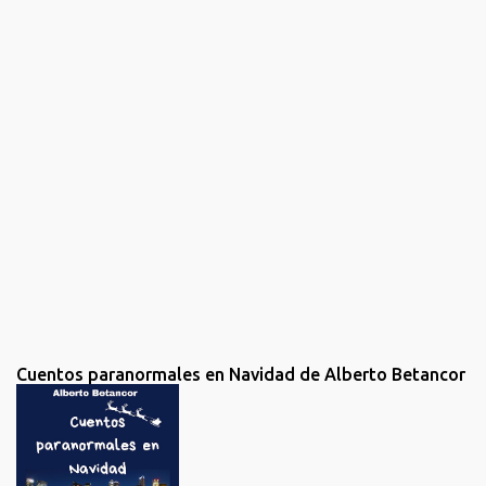
t
a
r
i
o
s
Cuentos paranormales en Navidad de Alberto Betancor