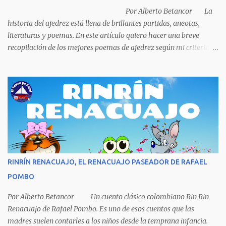
la idea porque no sabía manejar (conducir) al final se le ocurrió
Por Alberto Betancor La
comprarse un vestido y...
historia del ajedrez está llena de brillantes partidas, aneotas,
literaturas y poemas. En este artículo quiero hacer una breve
recopilación de los mejores poemas de ajedrez según mi criterio
subjetivo. El primero en desfilar por estas breves líneas es el
escritor y poeta argentino Jorge Luis Borges (1899-1986). Sin duda
Borges es uno de los grandes pensadores del Siglo XX, su obra
universal trasciende más allá del premio Nobel de Literatura que le
fue negado por razones políticas, pero como hombre de principios
y sabiendo que sus posturas ideológicas eran un óbice para
obtenerlo, prefirió sus principios que el Nobel. Jorg...
RINRÍN RENACUAJO, EL RENACUAJO PASEADOR DE RAFAEL
POMBO
Por Alberto Betancor Un cuento clásico colombiano Rin Rin
Renacuajo de Rafael Pombo. Es uno de esos cuentos que las
madres suelen contarles a los niños desde la temprana infancia.