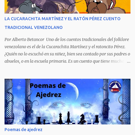
personajes, cuatro crímenes que conmocionaron a la sociedad
venezolana y cuyos presuntos autores quedaron en libertad, pese a
tener la policía pruebas e indicios suficientes de culpabilidad. La
LA CUCARACHITA MARTÍNEZ Y EL RATÓN PÉREZ CUENTO
novela ha sido la más exitosa en la historia literaria venezolana,
TRADICIONAL VENEZOLANO
porque refleja los males del poder judicial y de la sociedad
venezolana, tráfico...
Por Alberto Betancor Uno de los cuentos tradicionales del folklore
venezolano es el de la Cucarachita Martínez y el ratoncito Pérez.
¿Quién no lo escuchó en su niñez, bien sea contado por sus padres o
abuelos, o en la escuela primaria. Es un cuento que tiene muchas
versiones, pero en el fondo, por aquí les dejo la versión que
recuerdo de mi infancia. Había una vez, cuando los animales
hablaban, hace mucho, mucho tiempo, una Cucarachita llamada
Martínez que estaba barriendo el zaguán (porche) de su casa,
cuando vio algo que brillaba, se sorprendió y se emocionó al ver lo
que veían sus ojos, era un mediecito (moneda de cinco céntimos).
La recogió y se preguntó de quien sería, pero al ver que no era de
nadie se la guardó en el bolsillo y siguió barriendo y pensando que
podría comprar, pensó en comprar una casa, pero desecho la idea
Poemas de ajedrez
porque ya tenía una casa, pensó en un carro (coche), pero desecho