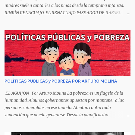
madres suelen contarles a los niños desde la temprana infancia.
RINRÍN RENACUAJO, EL RENACUAJO PASEADOR DE RAFAEL
POMBO El hijo de rana, Rinrín renacuajo Salió esta mañana muy
tieso y muy majo Con pantalón corto, corbata a la moda
Sombrero encintado y chupa de boda. -¡Muchacho, no salgas!- le
grita mamá pero él hace un gesto y orondo se va. Halló en el
camino, a un ratón vecino Y le dijo: -¡amigo!- venga usted conmigo,
Visitemos juntos a doña ratona Y habrá francachela y habrá
comilona. A poco llegaron, y avanza ratón, Estírase el cuello, coge
el aldabón, Da dos o tres golpes, preguntan: ¿quién es? -Yo doña
ratona, beso a usted los pies ¿Está usted en casa? -Sí señor sí estoy,
POLÍTICAS PÚBLICAS y POBREZA POR ARTURO MOLINA
y celebro mucho ver a ustedes hoy; estaba en mi oficio, hilando
algodón, pero eso no importa; bienvenidos son. Se hicieron la
EL AGUIJÓN Por Arturo Molina La pobreza es un flagelo de la
venia, se dieron la mano, Y dice Rat...
humanidad. Algunos gobernantes apuestan por mantener a las
personas sumergidas en ese mundo. Atentan contra toda
superación que pueda generarse. Desde la planificación
gubernamental se elude la política pública que cimiente las bases
para minimizar el impacto negativo en el desarrollo de los países.