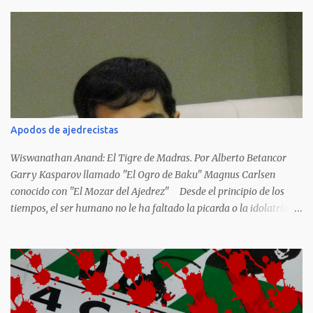
las llamas del fuego como sucedió con los generales y poetas
japoneses Masaharu Homma y Hideky Tojo. Mejor suerte no
corrieron los poetas alemanes, italianos o los franceses que
acariciaron la causa nacional socialista, sus nombres con sus
escritos de...
Apodos de ajedrecistas
Wiswanathan Anand: El Tigre de Madras. Por Alberto Betancor
Garry Kasparov llamado "El Ogro de Baku" Magnus Carlsen
conocido con "El Mozar del Ajedrez" Desde el principio de los
tiempos, el ser humano no le ha faltado la picarda o la idolatría
para colocar apodos, motes, alias,sobrenombres, seudónimos,
apelativos y remoquetes. El juego ciencia no escapa de esto y
hemos tenido una serie de apodos para las estrellas del ajedrez, en
algunos casos muy originales. Aquí les dejo una breve lista con
algunos de los nombres de los más destacados. Siegbert Tarrasch:
El Preceptor Germánico y el Hércules de los Torneos. Joseph