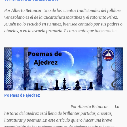
porque refleja los males del poder judicial y de la sociedad
venezolana, tráfico...
Por Alberto Betancor Uno de los cuentos tradicionales del folklore
venezolano es el de la Cucarachita Martínez y el ratoncito Pérez.
¿Quién no lo escuchó en su niñez, bien sea contado por sus padres o
abuelos, o en la escuela primaria. Es un cuento que tiene muchas
versiones, pero en el fondo, por aquí les dejo la versión que
recuerdo de mi infancia. Había una vez, cuando los animales
hablaban, hace mucho, mucho tiempo, una Cucarachita llamada
Martínez que estaba barriendo el zaguán (porche) de su casa,
cuando vio algo que brillaba, se sorprendió y se emocionó al ver lo
que veían sus ojos, era un mediecito (moneda de cinco céntimos).
La recogió y se preguntó de quien sería, pero al ver que no era de
nadie se la guardó en el bolsillo y siguió barriendo y pensando que
podría comprar, pensó en comprar una casa, pero desecho la idea
Poemas de ajedrez
porque ya tenía una casa, pensó en un carro (coche), pero desecho
la idea porque no sabía manejar (conducir) al final se le ocurrió
Por Alberto Betancor La
comprarse un vestido y...
historia del ajedrez está llena de brillantes partidas, aneotas,
literaturas y poemas. En este artículo quiero hacer una breve