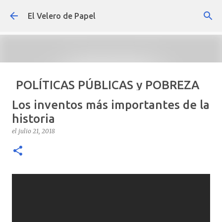
Ir al contenido principal
El Velero de Papel
POLÍTICAS PÚBLICAS y POBREZA
POR ARTURO MOLINA
Los inventos más importantes de la
el
septiembre 22, 2024
ARTÍCULOS
ARTURO-MOLINA
historia
OPINIÓN
POLÍTICAS PÚBLICAS Y POBREZA
el
julio 21, 2018
0