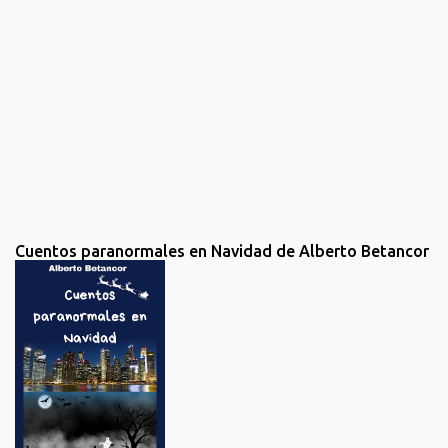
n
c
o
m
e
n
t
a
r
i
o
Cuentos paranormales en Navidad de Alberto Betancor