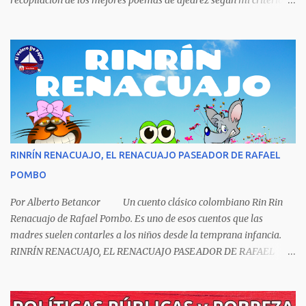
recopilación de los mejores poemas de ajedrez según mi criterio
subjetivo. El primero en desfilar por estas breves líneas es el
escritor y poeta argentino Jorge Luis Borges (1899-1986). Sin duda
Borges es uno de los grandes pensadores del Siglo XX, su obra
universal trasciende más allá del premio Nobel de Literatura que le
fue negado por razones políticas, pero como hombre de principios
y sabiendo que sus posturas ideológicas eran un óbice para
obtenerlo, prefirió sus principios que el Nobel. Jorg...
RINRÍN RENACUAJO, EL RENACUAJO PASEADOR DE RAFAEL
POMBO
Por Alberto Betancor Un cuento clásico colombiano Rin Rin
Renacuajo de Rafael Pombo. Es uno de esos cuentos que las
madres suelen contarles a los niños desde la temprana infancia.
RINRÍN RENACUAJO, EL RENACUAJO PASEADOR DE RAFAEL
POMBO El hijo de rana, Rinrín renacuajo Salió esta mañana muy
tieso y muy majo Con pantalón corto, corbata a la moda
Sombrero encintado y chupa de boda. -¡Muchacho, no salgas!- le