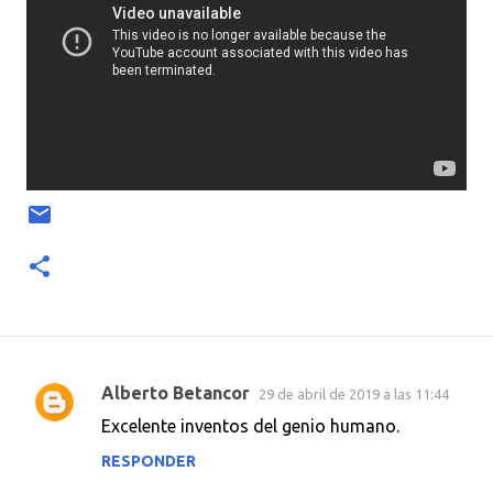
Alberto Betancor
29 de abril de 2019 a las 11:44
C
Excelente inventos del genio humano.
o
RESPONDER
m