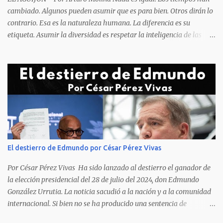
cambiado. Algunos pueden asumir que es para bien. Otros dirán lo
contrario. Esa es la naturaleza humana. La diferencia es su
etiqueta. Asumir la diversidad es respetar la inteligencia de las
personas y valorar su creencia cultural, religiosa y política. La
inestabilidad política que se registra en buena parte del mundo
obliga a los líderes, a crear de forma urgente, estrategias
responsables para restituir la confianza de los ciudadanos hacia
las instituciones. El desmoronamiento moral de la sociedad va a
repercutir en la de los gobernantes, a quienes los devorará la
soledad. Un soplo de aliento fresco es la solicitud en la calle. La
relación sólida entre gobernantes y gobernados se construye con
base a la comunicación y la transparencia en las actuaciones. El
El destierro de Edmundo por César Pérez Vivas
gobernante que pretenda una oposición a su medida obtendrá
como resultado el fracaso de la gestión gubernamental. Restringir
Por César Pérez Vivas Ha sido lanzado al destierro el ganador de
el acceso a la información, es n...
la elección presidencial del 28 de julio del 2024, don Edmundo
González Urrutia. La noticia sacudió a la nación y a la comunidad
internacional. Si bien no se ha producido una sentencia de
destierro, en la que dicha pena se ha decidido, en la práctica lo que