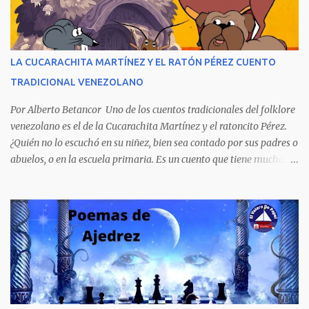
extraordinario contenido y detalla, cambiando los nombres de los
personajes, cuatro crímenes que conmocionaron a la sociedad
venezolana y cuyos presuntos autores quedaron en libertad, pese a
tener la policía pruebas e indicios suficientes de culpabilidad. La
LA CUCARACHITA MARTÍNEZ Y EL RATÓN PÉREZ CUENTO
novela ha sido la más exitosa en la historia literaria venezolana,
TRADICIONAL VENEZOLANO
porque refleja los males del poder judicial y de la sociedad
venezolana, tráfico...
Por Alberto Betancor Uno de los cuentos tradicionales del folklore
venezolano es el de la Cucarachita Martínez y el ratoncito Pérez.
¿Quién no lo escuchó en su niñez, bien sea contado por sus padres o
abuelos, o en la escuela primaria. Es un cuento que tiene muchas
versiones, pero en el fondo, por aquí les dejo la versión que
recuerdo de mi infancia. Había una vez, cuando los animales
hablaban, hace mucho, mucho tiempo, una Cucarachita llamada
Martínez que estaba barriendo el zaguán (porche) de su casa,
cuando vio algo que brillaba, se sorprendió y se emocionó al ver lo
que veían sus ojos, era un mediecito (moneda de cinco céntimos).
La recogió y se preguntó de quien sería, pero al ver que no era de
nadie se la guardó en el bolsillo y siguió barriendo y pensando que
podría comprar, pensó en comprar una casa, pero desecho la idea