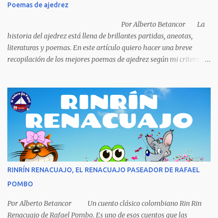
Poemas de ajedrez
porque ya tenía una casa, pensó en un carro (coche), pero desecho
la idea porque no sabía manejar (conducir) al final se le ocurrió
Por Alberto Betancor La
comprarse un vestido y...
historia del ajedrez está llena de brillantes partidas, aneotas,
literaturas y poemas. En este artículo quiero hacer una breve
recopilación de los mejores poemas de ajedrez según mi criterio
subjetivo. El primero en desfilar por estas breves líneas es el
escritor y poeta argentino Jorge Luis Borges (1899-1986). Sin duda
Borges es uno de los grandes pensadores del Siglo XX, su obra
universal trasciende más allá del premio Nobel de Literatura que le
fue negado por razones políticas, pero como hombre de principios
y sabiendo que sus posturas ideológicas eran un óbice para
obtenerlo, prefirió sus principios que el Nobel. Jorg...
RINRÍN RENACUAJO, EL RENACUAJO PASEADOR DE RAFAEL
POMBO
Por Alberto Betancor Un cuento clásico colombiano Rin Rin
Renacuajo de Rafael Pombo. Es uno de esos cuentos que las