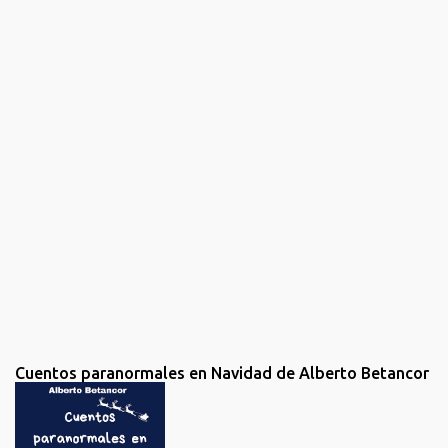
n
t
a
r
i
o
s
Cuentos paranormales en Navidad de Alberto Betancor