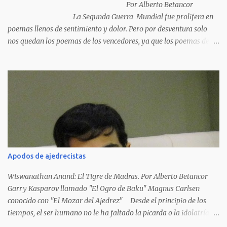
Por Alberto Betancor
La Segunda Guerra Mundial fue prolifera en
poemas llenos de sentimiento y dolor. Pero por desventura solo
nos quedan los poemas de los vencedores, ya que los poemas de
los vencidos han desaparecido y en muchos casos destruidos por
las llamas del fuego como sucedió con los generales y poetas
japoneses Masaharu Homma y Hideky Tojo. Mejor suerte no
corrieron los poetas alemanes, italianos o los franceses que
acariciaron la causa nacional socialista, sus nombres con sus
escritos de...
Apodos de ajedrecistas
Wiswanathan Anand: El Tigre de Madras. Por Alberto Betancor
Garry Kasparov llamado "El Ogro de Baku" Magnus Carlsen
conocido con "El Mozar del Ajedrez" Desde el principio de los
tiempos, el ser humano no le ha faltado la picarda o la idolatría
para colocar apodos, motes, alias,sobrenombres, seudónimos,