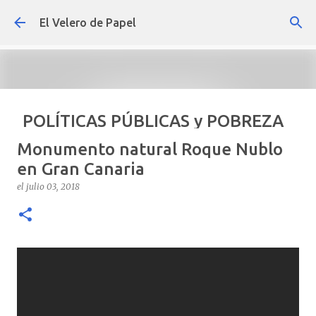
Ir al contenido principal
El Velero de Papel
POLÍTICAS PÚBLICAS y POBREZA
POR ARTURO MOLINA
Monumento natural Roque Nublo
el
septiembre 22, 2024
ARTÍCULOS
ARTURO-MOLINA
en Gran Canaria
OPINIÓN
POLÍTICAS PÚBLICAS Y POBREZA
el
julio 03, 2018
0