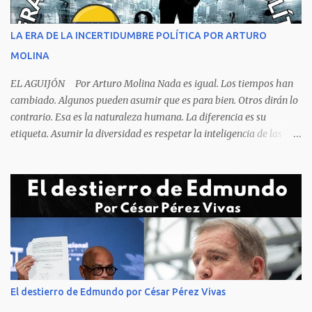
orden y el campeón mundial sentado apacible y sin presentar su
rostro rasgos de asfixia mecánica, que se reflejan en un color
LA ERA DE LA INCERTIDUMBRE POLÍTICA POR ARTURO
oscuro que les suele aparecer en su rostro. Pero hagamos un
MOLINA
recuento de lo sucedido antes de este día fatídico. ...
EL AGUIJÓN Por Arturo Molina Nada es igual. Los tiempos han
cambiado. Algunos pueden asumir que es para bien. Otros dirán lo
contrario. Esa es la naturaleza humana. La diferencia es su
etiqueta. Asumir la diversidad es respetar la inteligencia de las
personas y valorar su creencia cultural, religiosa y política. La
inestabilidad política que se registra en buena parte del mundo
obliga a los líderes, a crear de forma urgente, estrategias
responsables para restituir la confianza de los ciudadanos hacia
las instituciones. El desmoronamiento moral de la sociedad va a
repercutir en la de los gobernantes, a quienes los devorará la
soledad. Un soplo de aliento fresco es la solicitud en la calle. La
relación sólida entre gobernantes y gobernados se construye con
base a la comunicación y la transparencia en las actuaciones. El
El destierro de Edmundo por César Pérez Vivas
gobernante que pretenda una oposición a su medida obtendrá