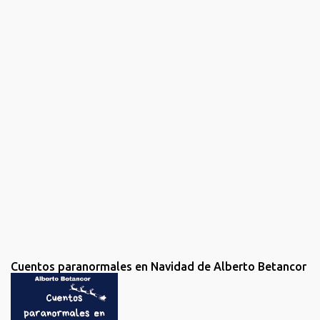
n
t
a
r
i
o
s
Cuentos paranormales en Navidad de Alberto Betancor