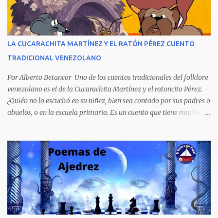
extraordinario contenido y detalla, cambiando los nombres de los
personajes, cuatro crímenes que conmocionaron a la sociedad
venezolana y cuyos presuntos autores quedaron en libertad, pese a
tener la policía pruebas e indicios suficientes de culpabilidad. La
LA CUCARACHITA MARTÍNEZ Y EL RATÓN PÉREZ CUENTO
novela ha sido la más exitosa en la historia literaria venezolana,
TRADICIONAL VENEZOLANO
porque refleja los males del poder judicial y de la sociedad
venezolana, tráfico...
Por Alberto Betancor Uno de los cuentos tradicionales del folklore
venezolano es el de la Cucarachita Martínez y el ratoncito Pérez.
¿Quién no lo escuchó en su niñez, bien sea contado por sus padres o
abuelos, o en la escuela primaria. Es un cuento que tiene muchas
versiones, pero en el fondo, por aquí les dejo la versión que
recuerdo de mi infancia. Había una vez, cuando los animales
hablaban, hace mucho, mucho tiempo, una Cucarachita llamada
Martínez que estaba barriendo el zaguán (porche) de su casa,
cuando vio algo que brillaba, se sorprendió y se emocionó al ver lo
que veían sus ojos, era un mediecito (moneda de cinco céntimos).
La recogió y se preguntó de quien sería, pero al ver que no era de
nadie se la guardó en el bolsillo y siguió barriendo y pensando que
podría comprar, pensó en comprar una casa, pero desecho la idea