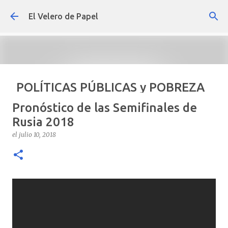
Ir al contenido principal
El Velero de Papel
POLÍTICAS PÚBLICAS y POBREZA
POR ARTURO MOLINA
Pronóstico de las Semifinales de
el
septiembre 22, 2024
ARTÍCULOS
ARTURO-MOLINA
Rusia 2018
OPINIÓN
POLÍTICAS PÚBLICAS Y POBREZA
el
julio 10, 2018
0