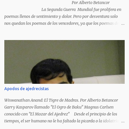
Por Alberto Betancor
La Segunda Guerra Mundial fue prolifera en
poemas llenos de sentimiento y dolor. Pero por desventura solo
nos quedan los poemas de los vencedores, ya que los poemas de
los vencidos han desaparecido y en muchos casos destruidos por
las llamas del fuego como sucedió con los generales y poetas
japoneses Masaharu Homma y Hideky Tojo. Mejor suerte no
corrieron los poetas alemanes, italianos o los franceses que
acariciaron la causa nacional socialista, sus nombres con sus
escritos de...
Apodos de ajedrecistas
Wiswanathan Anand: El Tigre de Madras. Por Alberto Betancor
Garry Kasparov llamado "El Ogro de Baku" Magnus Carlsen
conocido con "El Mozar del Ajedrez" Desde el principio de los
tiempos, el ser humano no le ha faltado la picarda o la idolatría
para colocar apodos, motes, alias,sobrenombres, seudónimos,