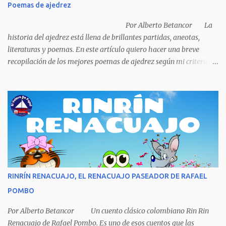
Poemas de ajedrez
porque ya tenía una casa, pensó en un carro (coche), pero desecho
la idea porque no sabía manejar (conducir) al final se le ocurrió
Por Alberto Betancor La
comprarse un vestido y...
historia del ajedrez está llena de brillantes partidas, aneotas,
literaturas y poemas. En este artículo quiero hacer una breve
recopilación de los mejores poemas de ajedrez según mi criterio
subjetivo. El primero en desfilar por estas breves líneas es el
escritor y poeta argentino Jorge Luis Borges (1899-1986). Sin duda
Borges es uno de los grandes pensadores del Siglo XX, su obra
universal trasciende más allá del premio Nobel de Literatura que le
fue negado por razones políticas, pero como hombre de principios
y sabiendo que sus posturas ideológicas eran un óbice para
obtenerlo, prefirió sus principios que el Nobel. Jorg...
RINRÍN RENACUAJO, EL RENACUAJO PASEADOR DE RAFAEL
POMBO
Por Alberto Betancor Un cuento clásico colombiano Rin Rin
Renacuajo de Rafael Pombo. Es uno de esos cuentos que las