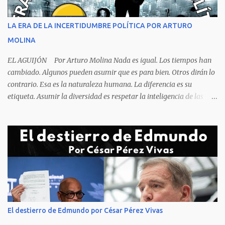
orden y el campeón mundial sentado apacible y sin presentar su
rostro rasgos de asfixia mecánica, que se reflejan en un color
LA ERA DE LA INCERTIDUMBRE POLÍTICA POR ARTURO
oscuro que les suele aparecer en su rostro. Pero hagamos un
MOLINA
recuento de lo sucedido antes de este día fatídico. ...
EL AGUIJÓN Por Arturo Molina Nada es igual. Los tiempos han
cambiado. Algunos pueden asumir que es para bien. Otros dirán lo
contrario. Esa es la naturaleza humana. La diferencia es su
etiqueta. Asumir la diversidad es respetar la inteligencia de las
personas y valorar su creencia cultural, religiosa y política. La
inestabilidad política que se registra en buena parte del mundo
obliga a los líderes, a crear de forma urgente, estrategias
responsables para restituir la confianza de los ciudadanos hacia
las instituciones. El desmoronamiento moral de la sociedad va a
repercutir en la de los gobernantes, a quienes los devorará la
soledad. Un soplo de aliento fresco es la solicitud en la calle. La
relación sólida entre gobernantes y gobernados se construye con
base a la comunicación y la transparencia en las actuaciones. El
El destierro de Edmundo por César Pérez Vivas
gobernante que pretenda una oposición a su medida obtendrá