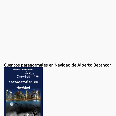
n
c
o
m
e
n
t
a
r
i
o
Cuentos paranormales en Navidad de Alberto Betancor