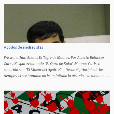
las llamas del fuego como sucedió con los generales y poetas
japoneses Masaharu Homma y Hideky Tojo. Mejor suerte no
corrieron los poetas alemanes, italianos o los franceses que
acariciaron la causa nacional socialista, sus nombres con sus
escritos de...
Apodos de ajedrecistas
Wiswanathan Anand: El Tigre de Madras. Por Alberto Betancor
Garry Kasparov llamado "El Ogro de Baku" Magnus Carlsen
conocido con "El Mozar del Ajedrez" Desde el principio de los
tiempos, el ser humano no le ha faltado la picarda o la idolatría
para colocar apodos, motes, alias,sobrenombres, seudónimos,
apelativos y remoquetes. El juego ciencia no escapa de esto y
hemos tenido una serie de apodos para las estrellas del ajedrez, en
algunos casos muy originales. Aquí les dejo una breve lista con
algunos de los nombres de los más destacados. Siegbert Tarrasch:
El Preceptor Germánico y el Hércules de los Torneos. Joseph