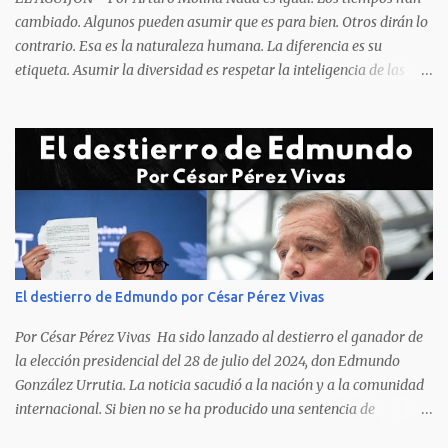
cambiado. Algunos pueden asumir que es para bien. Otros dirán lo
contrario. Esa es la naturaleza humana. La diferencia es su
etiqueta. Asumir la diversidad es respetar la inteligencia de las
personas y valorar su creencia cultural, religiosa y política. La
inestabilidad política que se registra en buena parte del mundo
obliga a los líderes, a crear de forma urgente, estrategias
responsables para restituir la confianza de los ciudadanos hacia
las instituciones. El desmoronamiento moral de la sociedad va a
repercutir en la de los gobernantes, a quienes los devorará la
soledad. Un soplo de aliento fresco es la solicitud en la calle. La
relación sólida entre gobernantes y gobernados se construye con
base a la comunicación y la transparencia en las actuaciones. El
El destierro de Edmundo por César Pérez Vivas
gobernante que pretenda una oposición a su medida obtendrá
como resultado el fracaso de la gestión gubernamental. Restringir
Por César Pérez Vivas Ha sido lanzado al destierro el ganador de
el acceso a la información, es n...
la elección presidencial del 28 de julio del 2024, don Edmundo
González Urrutia. La noticia sacudió a la nación y a la comunidad
internacional. Si bien no se ha producido una sentencia de
destierro, en la que dicha pena se ha decidido, en la práctica lo que