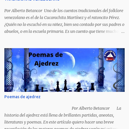
porque refleja los males del poder judicial y de la sociedad
venezolana, tráfico...
Por Alberto Betancor Uno de los cuentos tradicionales del folklore
venezolano es el de la Cucarachita Martínez y el ratoncito Pérez.
¿Quién no lo escuchó en su niñez, bien sea contado por sus padres o
abuelos, o en la escuela primaria. Es un cuento que tiene muchas
versiones, pero en el fondo, por aquí les dejo la versión que
recuerdo de mi infancia. Había una vez, cuando los animales
hablaban, hace mucho, mucho tiempo, una Cucarachita llamada
Martínez que estaba barriendo el zaguán (porche) de su casa,
cuando vio algo que brillaba, se sorprendió y se emocionó al ver lo
que veían sus ojos, era un mediecito (moneda de cinco céntimos).
La recogió y se preguntó de quien sería, pero al ver que no era de
nadie se la guardó en el bolsillo y siguió barriendo y pensando que
podría comprar, pensó en comprar una casa, pero desecho la idea
Poemas de ajedrez
porque ya tenía una casa, pensó en un carro (coche), pero desecho
la idea porque no sabía manejar (conducir) al final se le ocurrió
Por Alberto Betancor La
comprarse un vestido y...
historia del ajedrez está llena de brillantes partidas, aneotas,
literaturas y poemas. En este artículo quiero hacer una breve