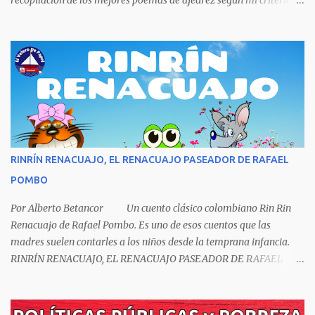
recopilación de los mejores poemas de ajedrez según mi criterio
subjetivo. El primero en desfilar por estas breves líneas es el
escritor y poeta argentino Jorge Luis Borges (1899-1986). Sin duda
Borges es uno de los grandes pensadores del Siglo XX, su obra
universal trasciende más allá del premio Nobel de Literatura que le
fue negado por razones políticas, pero como hombre de principios
y sabiendo que sus posturas ideológicas eran un óbice para
obtenerlo, prefirió sus principios que el Nobel. Jorg...
RINRÍN RENACUAJO, EL RENACUAJO PASEADOR DE RAFAEL
POMBO
Por Alberto Betancor Un cuento clásico colombiano Rin Rin
Renacuajo de Rafael Pombo. Es uno de esos cuentos que las
madres suelen contarles a los niños desde la temprana infancia.
RINRÍN RENACUAJO, EL RENACUAJO PASEADOR DE RAFAEL
POMBO El hijo de rana, Rinrín renacuajo Salió esta mañana muy
tieso y muy majo Con pantalón corto, corbata a la moda
Sombrero encintado y chupa de boda. -¡Muchacho, no salgas!- le