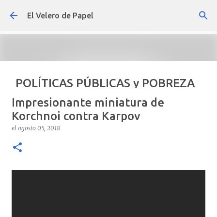
Ir al contenido principal
El Velero de Papel
POLÍTICAS PÚBLICAS y POBREZA
POR ARTURO MOLINA
Impresionante miniatura de
el
septiembre 22, 2024
ARTÍCULOS
ARTURO-MOLINA
Korchnoi contra Karpov
OPINIÓN
POLÍTICAS PÚBLICAS Y POBREZA
el
agosto 05, 2018
0