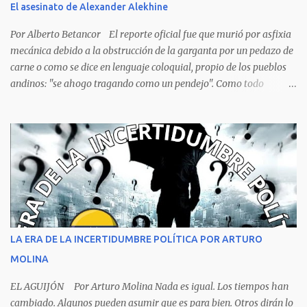
El asesinato de Alexander Alekhine
renovables y no renovables, enfrenta el desafío de superar la
pobreza que afecta a una parte significativa de su población. La
Por Alberto Betancor El reporte oficial fue que murió por asfixia
pobreza no es solo una condición económica, sino también...
mecánica debido a la obstrucción de la garganta por un pedazo de
carne o como se dice en lenguaje coloquial, propio de los pueblos
andinos: "se ahogo tragando como un pendejo". Como todo
dictamen oficial es falso, solo al ver la foto de la escena del crimen,
no hace falta ser un experto, ni siquiera un estudiante de
criminalística para determinar que no se trata de una muerte por
asfixia, ya que la reacción de una persona que está perdiendo la
respiración es levantarse y manotear, para desplomarse en el suelo
cogiendo todo lo que consigue a su lado. La foto habla por si
sola, la mesa ordenada, los platos terminados o tapados, todo en
orden y el campeón mundial sentado apacible y sin presentar su
rostro rasgos de asfixia mecánica, que se reflejan en un color
LA ERA DE LA INCERTIDUMBRE POLÍTICA POR ARTURO
oscuro que les suele aparecer en su rostro. Pero hagamos un
MOLINA
recuento de lo sucedido antes de este día fatídico. ...
EL AGUIJÓN Por Arturo Molina Nada es igual. Los tiempos han
cambiado. Algunos pueden asumir que es para bien. Otros dirán lo