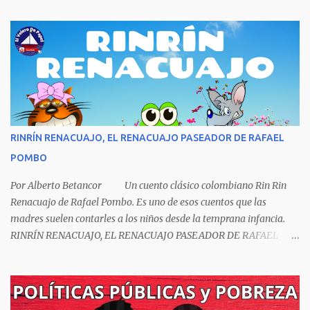
escritor y poeta argentino Jorge Luis Borges (1899-1986). Sin duda
Borges es uno de los grandes pensadores del Siglo XX, su obra
universal trasciende más allá del premio Nobel de Literatura que le
fue negado por razones políticas, pero como hombre de principios
y sabiendo que sus posturas ideológicas eran un óbice para
obtenerlo, prefirió sus principios que el Nobel. Jorg...
RINRÍN RENACUAJO, EL RENACUAJO PASEADOR DE RAFAEL
POMBO
Por Alberto Betancor Un cuento clásico colombiano Rin Rin
Renacuajo de Rafael Pombo. Es uno de esos cuentos que las
madres suelen contarles a los niños desde la temprana infancia.
RINRÍN RENACUAJO, EL RENACUAJO PASEADOR DE RAFAEL
POMBO El hijo de rana, Rinrín renacuajo Salió esta mañana muy
tieso y muy majo Con pantalón corto, corbata a la moda
Sombrero encintado y chupa de boda. -¡Muchacho, no salgas!- le
grita mamá pero él hace un gesto y orondo se va. Halló en el