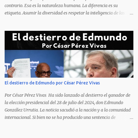
contrario. Esa es la naturaleza humana. La diferencia es su
etiqueta. Asumir la diversidad es respetar la inteligencia de las
personas y valorar su creencia cultural, religiosa y política. La
inestabilidad política que se registra en buena parte del mundo
obliga a los líderes, a crear de forma urgente, estrategias
responsables para restituir la confianza de los ciudadanos hacia
las instituciones. El desmoronamiento moral de la sociedad va a
repercutir en la de los gobernantes, a quienes los devorará la
soledad. Un soplo de aliento fresco es la solicitud en la calle. La
relación sólida entre gobernantes y gobernados se construye con
base a la comunicación y la transparencia en las actuaciones. El
El destierro de Edmundo por César Pérez Vivas
gobernante que pretenda una oposición a su medida obtendrá
como resultado el fracaso de la gestión gubernamental. Restringir
Por César Pérez Vivas Ha sido lanzado al destierro el ganador de
el acceso a la información, es n...
la elección presidencial del 28 de julio del 2024, don Edmundo
González Urrutia. La noticia sacudió a la nación y a la comunidad
internacional. Si bien no se ha producido una sentencia de
destierro, en la que dicha pena se ha decidido, en la práctica lo que
ocurrido es precisamente una expulsión de nuestro país. No otra