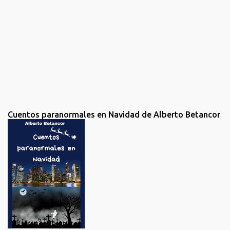
o
m
e
n
t
a
r
i
o
Cuentos paranormales en Navidad de Alberto Betancor