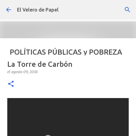
Ir al contenido principal
El Velero de Papel
POLÍTICAS PÚBLICAS y POBREZA
POR ARTURO MOLINA
La Torre de Carbón
el
septiembre 22, 2024
ARTÍCULOS
ARTURO-MOLINA
el
agosto 09, 2018
OPINIÓN
POLÍTICAS PÚBLICAS Y POBREZA
0