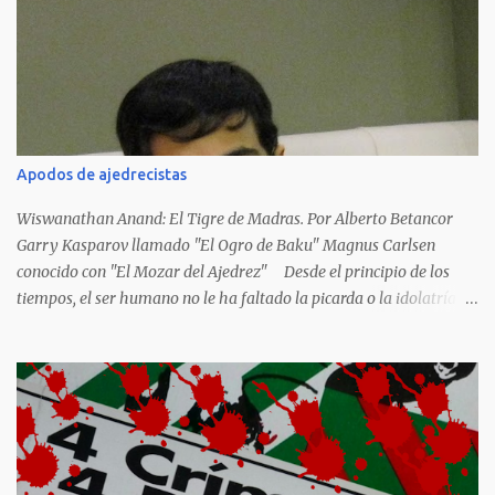
japoneses Masaharu Homma y Hideky Tojo. Mejor suerte no
corrieron los poetas alemanes, italianos o los franceses que
acariciaron la causa nacional socialista, sus nombres con sus
escritos de...
Apodos de ajedrecistas
Wiswanathan Anand: El Tigre de Madras. Por Alberto Betancor
Garry Kasparov llamado "El Ogro de Baku" Magnus Carlsen
conocido con "El Mozar del Ajedrez" Desde el principio de los
tiempos, el ser humano no le ha faltado la picarda o la idolatría
para colocar apodos, motes, alias,sobrenombres, seudónimos,
apelativos y remoquetes. El juego ciencia no escapa de esto y
hemos tenido una serie de apodos para las estrellas del ajedrez, en
algunos casos muy originales. Aquí les dejo una breve lista con
algunos de los nombres de los más destacados. Siegbert Tarrasch:
El Preceptor Germánico y el Hércules de los Torneos. Joseph
Henrry Blackburne: La Muerte Negra. Wiswanathan Anand: El