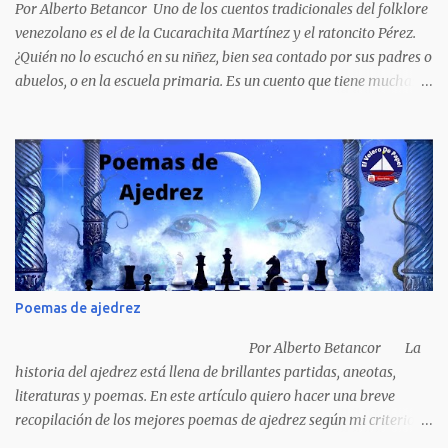
venezolana, tráfico...
Por Alberto Betancor Uno de los cuentos tradicionales del folklore
venezolano es el de la Cucarachita Martínez y el ratoncito Pérez.
¿Quién no lo escuchó en su niñez, bien sea contado por sus padres o
abuelos, o en la escuela primaria. Es un cuento que tiene muchas
versiones, pero en el fondo, por aquí les dejo la versión que
recuerdo de mi infancia. Había una vez, cuando los animales
hablaban, hace mucho, mucho tiempo, una Cucarachita llamada
Martínez que estaba barriendo el zaguán (porche) de su casa,
cuando vio algo que brillaba, se sorprendió y se emocionó al ver lo
que veían sus ojos, era un mediecito (moneda de cinco céntimos).
La recogió y se preguntó de quien sería, pero al ver que no era de
nadie se la guardó en el bolsillo y siguió barriendo y pensando que
podría comprar, pensó en comprar una casa, pero desecho la idea
Poemas de ajedrez
porque ya tenía una casa, pensó en un carro (coche), pero desecho
la idea porque no sabía manejar (conducir) al final se le ocurrió
Por Alberto Betancor La
comprarse un vestido y...
historia del ajedrez está llena de brillantes partidas, aneotas,
literaturas y poemas. En este artículo quiero hacer una breve
recopilación de los mejores poemas de ajedrez según mi criterio
subjetivo. El primero en desfilar por estas breves líneas es el