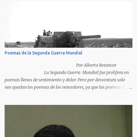
Poemas de la Segunda Guerra Mundial
Por Alberto Betancor
La Segunda Guerra Mundial fue prolifera en
poemas llenos de sentimiento y dolor. Pero por desventura solo
nos quedan los poemas de los vencedores, ya que los poemas de
los vencidos han desaparecido y en muchos casos destruidos por
las llamas del fuego como sucedió con los generales y poetas
japoneses Masaharu Homma y Hideky Tojo. Mejor suerte no
corrieron los poetas alemanes, italianos o los franceses que
acariciaron la causa nacional socialista, sus nombres con sus
escritos de...