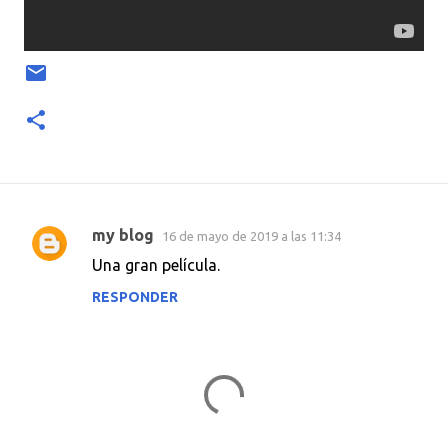
my blog
16 de mayo de 2019 a las 11:34
C
Una gran película.
o
RESPONDER
m
e
n
t
a
r