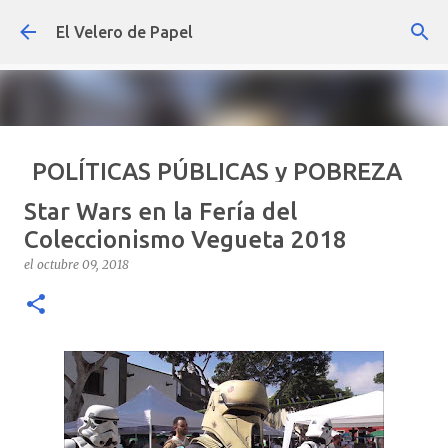
Ir al contenido principal
El Velero de Papel
POLÍTICAS PÚBLICAS y POBREZA
POR ARTURO MOLINA
Star Wars en la Fería del
el
septiembre 22, 2024
ARTÍCULOS
ARTURO-MOLINA
Coleccionismo Vegueta 2018
OPINIÓN
POLÍTICAS PÚBLICAS Y POBREZA
el
octubre 09, 2018
0