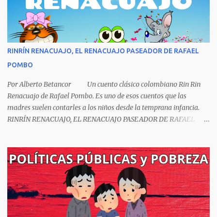
y sabiendo que sus posturas ideológicas eran un óbice para
obtenerlo, prefirió sus principios que el Nobel. Jorg...
RINRÍN RENACUAJO, EL RENACUAJO PASEADOR DE RAFAEL
POMBO
Por Alberto Betancor Un cuento clásico colombiano Rin Rin
Renacuajo de Rafael Pombo. Es uno de esos cuentos que las
madres suelen contarles a los niños desde la temprana infancia.
RINRÍN RENACUAJO, EL RENACUAJO PASEADOR DE RAFAEL
POMBO El hijo de rana, Rinrín renacuajo Salió esta mañana muy
tieso y muy majo Con pantalón corto, corbata a la moda
Sombrero encintado y chupa de boda. -¡Muchacho, no salgas!- le
grita mamá pero él hace un gesto y orondo se va. Halló en el
camino, a un ratón vecino Y le dijo: -¡amigo!- venga usted conmigo,
Visitemos juntos a doña ratona Y habrá francachela y habrá
comilona. A poco llegaron, y avanza ratón, Estírase el cuello, coge
el aldabón, Da dos o tres golpes, preguntan: ¿quién es? -Yo doña