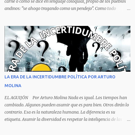
carne o como se dice en lenguaje coloquial, propio de los pueblos
andinos: "se ahogo tragando como un pendejo". Como todo
dictamen oficial es falso, solo al ver la foto de la escena del crimen,
no hace falta ser un experto, ni siquiera un estudiante de
criminalística para determinar que no se trata de una muerte por
asfixia, ya que la reacción de una persona que está perdiendo la
respiración es levantarse y manotear, para desplomarse en el suelo
cogiendo todo lo que consigue a su lado. La foto habla por si
sola, la mesa ordenada, los platos terminados o tapados, todo en
orden y el campeón mundial sentado apacible y sin presentar su
rostro rasgos de asfixia mecánica, que se reflejan en un color
LA ERA DE LA INCERTIDUMBRE POLÍTICA POR ARTURO
oscuro que les suele aparecer en su rostro. Pero hagamos un
MOLINA
recuento de lo sucedido antes de este día fatídico. ...
EL AGUIJÓN Por Arturo Molina Nada es igual. Los tiempos han
cambiado. Algunos pueden asumir que es para bien. Otros dirán lo
contrario. Esa es la naturaleza humana. La diferencia es su
etiqueta. Asumir la diversidad es respetar la inteligencia de las
personas y valorar su creencia cultural, religiosa y política. La
inestabilidad política que se registra en buena parte del mundo