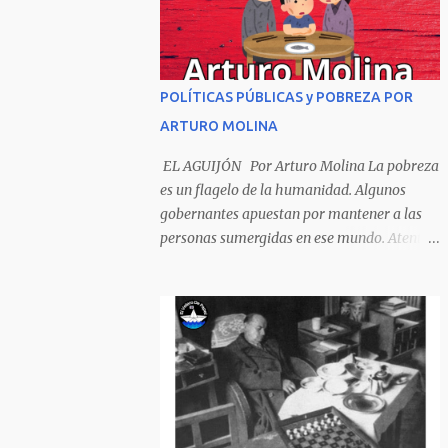
Sombrero encintado y chupa de boda. -
¡Muchacho, no salgas!- le grita mamá pero
él hace un gesto y orondo se va. Halló en el
camino, a un ratón vecino Y le dijo: -¡amigo!-
POLÍTICAS PÚBLICAS y POBREZA POR
venga usted conmigo, Visitemos juntos a
ARTURO MOLINA
doña ratona Y habrá francachela y habrá
comilona. A poco llegaron, y avanza ratón,
EL AGUIJÓN Por Arturo Molina La pobreza
Estírase el cuello, coge el aldabón, Da dos o
es un flagelo de la humanidad. Algunos
tres golpes, preguntan: ¿quién es? -Yo doña
gobernantes apuestan por mantener a las
ratona, beso a usted los pies ¿Está usted en
personas sumergidas en ese mundo. Atentan
casa? -Sí señor sí estoy, y celebro mucho ver
contra toda superación que pueda generarse.
a ustedes hoy; estaba en mi oficio, hilando
Desde la planificación gubernamental se
algodón, pero eso no importa; bienvenidos
elude la política pública que cimiente las
son. Se hicieron la venia, se dieron la mano, Y
bases para minimizar el impacto negativo
dice Rat...
en el desarrollo de los países. Desarrollados,
sub desarrollados, atrasados y como se les
quiera llamar, son parte de un escenario
donde se conjuga el poder y el control en