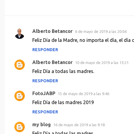
Alberto Betancor
6 de mayo de 2019 a las 20:04
C
Feliz Día de la Madre, no importa el día, el día
o
RESPONDER
m
e
Alberto Betancor
10 de mayo de 2019 a las 13:21
n
Feliz Día a todas las madres.
t
RESPONDER
a
r
FotoJABP
15 de mayo de 2019 a las 9:46
i
Feliz Día de las madres 2019
o
RESPONDER
s
my blog
16 de mayo de 2019 a las 9:18
Feliz Día a todas las madres