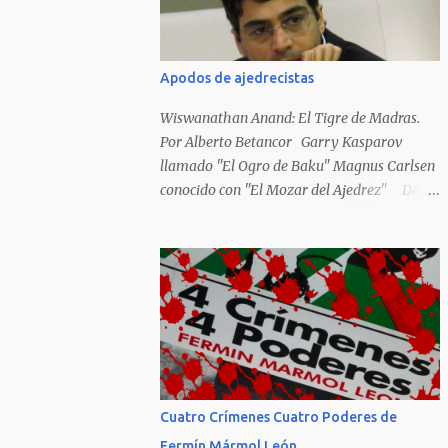
Hideky Tojo. Mejor suerte no corrieron los
poetas alemanes, italianos o los franceses
que acariciaron la causa nacional socialista,
Apodos de ajedrecistas
sus nombres con sus escritos de...
Wiswanathan Anand: El Tigre de Madras.
Por Alberto Betancor Garry Kasparov
llamado "El Ogro de Baku" Magnus Carlsen
conocido con "El Mozar del Ajedrez" Desde
el principio de los tiempos, el ser humano no
le ha faltado la picarda o la idolatría para
colocar apodos, motes, alias,sobrenombres,
seudónimos, apelativos y remoquetes. El
juego ciencia no escapa de esto y hemos
tenido una serie de apodos para las estrellas
del ajedrez, en algunos casos muy
originales. Aquí les dejo una breve lista con
algunos de los nombres de los más
Cuatro Crímenes Cuatro Poderes de
destacados. Siegbert Tarrasch: El Preceptor
Fermín Mármol León