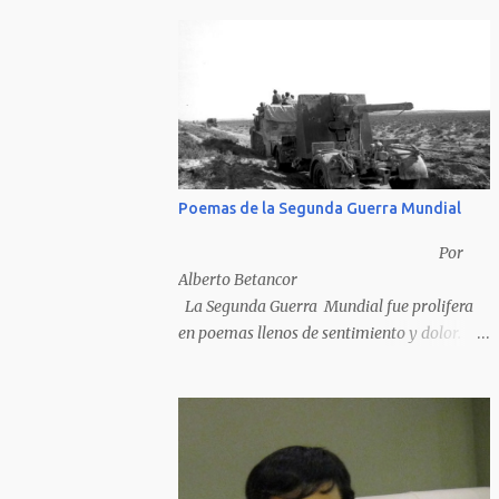
Poemas de la Segunda Guerra Mundial
Por
Alberto Betancor
La Segunda Guerra Mundial fue prolifera
en poemas llenos de sentimiento y dolor.
Pero por desventura solo nos quedan los
poemas de los vencedores, ya que los
poemas de los vencidos han desaparecido y
en muchos casos destruidos por las llamas
del fuego como sucedió con los generales y
poetas japoneses Masaharu Homma y