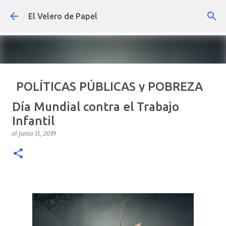
Ir al contenido principal
El Velero de Papel
POLÍTICAS PÚBLICAS y POBREZA
POR ARTURO MOLINA
Día Mundial contra el Trabajo
el
septiembre 22, 2024
ARTÍCULOS
ARTURO-MOLINA
Infantil
OPINIÓN
POLÍTICAS PÚBLICAS Y POBREZA
el
junio 11, 2019
0