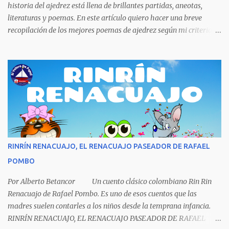
comprarse un vestido y...
historia del ajedrez está llena de brillantes partidas, aneotas,
literaturas y poemas. En este artículo quiero hacer una breve
recopilación de los mejores poemas de ajedrez según mi criterio
subjetivo. El primero en desfilar por estas breves líneas es el
escritor y poeta argentino Jorge Luis Borges (1899-1986). Sin duda
Borges es uno de los grandes pensadores del Siglo XX, su obra
universal trasciende más allá del premio Nobel de Literatura que le
fue negado por razones políticas, pero como hombre de principios
y sabiendo que sus posturas ideológicas eran un óbice para
obtenerlo, prefirió sus principios que el Nobel. Jorg...
RINRÍN RENACUAJO, EL RENACUAJO PASEADOR DE RAFAEL
POMBO
Por Alberto Betancor Un cuento clásico colombiano Rin Rin
Renacuajo de Rafael Pombo. Es uno de esos cuentos que las
madres suelen contarles a los niños desde la temprana infancia.
RINRÍN RENACUAJO, EL RENACUAJO PASEADOR DE RAFAEL