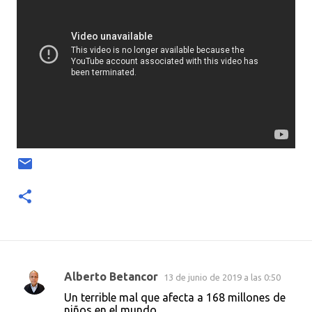
Alberto Betancor
13 de junio de 2019 a las 0:50
C
Un terrible mal que afecta a 168 millones de
o
niños en el mundo.