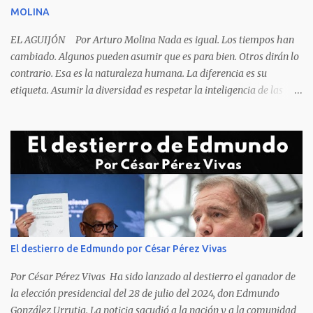
oscuro que les suele aparecer en su rostro. Pero hagamos un
MOLINA
recuento de lo sucedido antes de este día fatídico. ...
EL AGUIJÓN Por Arturo Molina Nada es igual. Los tiempos han
cambiado. Algunos pueden asumir que es para bien. Otros dirán lo
contrario. Esa es la naturaleza humana. La diferencia es su
etiqueta. Asumir la diversidad es respetar la inteligencia de las
personas y valorar su creencia cultural, religiosa y política. La
inestabilidad política que se registra en buena parte del mundo
obliga a los líderes, a crear de forma urgente, estrategias
responsables para restituir la confianza de los ciudadanos hacia
las instituciones. El desmoronamiento moral de la sociedad va a
repercutir en la de los gobernantes, a quienes los devorará la
soledad. Un soplo de aliento fresco es la solicitud en la calle. La
relación sólida entre gobernantes y gobernados se construye con
base a la comunicación y la transparencia en las actuaciones. El
El destierro de Edmundo por César Pérez Vivas
gobernante que pretenda una oposición a su medida obtendrá
como resultado el fracaso de la gestión gubernamental. Restringir
Por César Pérez Vivas Ha sido lanzado al destierro el ganador de
el acceso a la información, es n...
la elección presidencial del 28 de julio del 2024, don Edmundo
González Urrutia. La noticia sacudió a la nación y a la comunidad