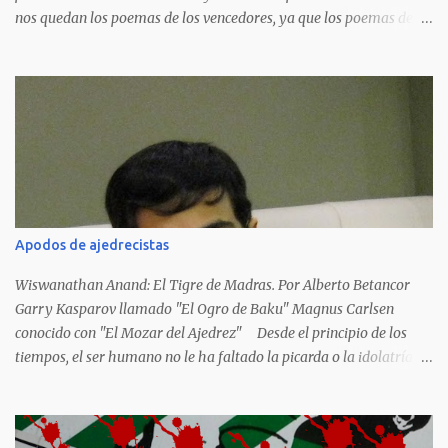
nos quedan los poemas de los vencedores, ya que los poemas de
los vencidos han desaparecido y en muchos casos destruidos por
las llamas del fuego como sucedió con los generales y poetas
japoneses Masaharu Homma y Hideky Tojo. Mejor suerte no
corrieron los poetas alemanes, italianos o los franceses que
acariciaron la causa nacional socialista, sus nombres con sus
escritos de...
Apodos de ajedrecistas
Wiswanathan Anand: El Tigre de Madras. Por Alberto Betancor
Garry Kasparov llamado "El Ogro de Baku" Magnus Carlsen
conocido con "El Mozar del Ajedrez" Desde el principio de los
tiempos, el ser humano no le ha faltado la picarda o la idolatría
para colocar apodos, motes, alias,sobrenombres, seudónimos,
apelativos y remoquetes. El juego ciencia no escapa de esto y
hemos tenido una serie de apodos para las estrellas del ajedrez, en