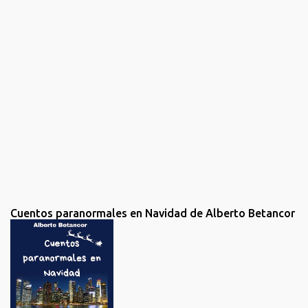
a
r
u
n
c
o
m
e
n
t
a
r
i
o
Cuentos paranormales en Navidad de Alberto Betancor