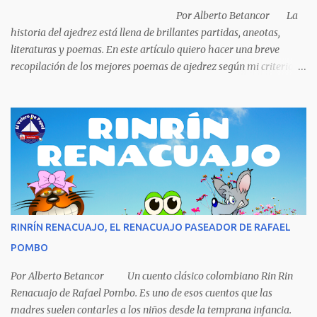
la idea porque no sabía manejar (conducir) al final se le ocurrió
Por Alberto Betancor La
comprarse un vestido y...
historia del ajedrez está llena de brillantes partidas, aneotas,
literaturas y poemas. En este artículo quiero hacer una breve
recopilación de los mejores poemas de ajedrez según mi criterio
subjetivo. El primero en desfilar por estas breves líneas es el
escritor y poeta argentino Jorge Luis Borges (1899-1986). Sin duda
Borges es uno de los grandes pensadores del Siglo XX, su obra
universal trasciende más allá del premio Nobel de Literatura que le
fue negado por razones políticas, pero como hombre de principios
y sabiendo que sus posturas ideológicas eran un óbice para
obtenerlo, prefirió sus principios que el Nobel. Jorg...
RINRÍN RENACUAJO, EL RENACUAJO PASEADOR DE RAFAEL
POMBO
Por Alberto Betancor Un cuento clásico colombiano Rin Rin
Renacuajo de Rafael Pombo. Es uno de esos cuentos que las
madres suelen contarles a los niños desde la temprana infancia.