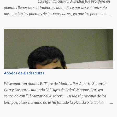
La Segunda Guerra Mundial fue prolifera en
poemas llenos de sentimiento y dolor. Pero por desventura solo
nos quedan los poemas de los vencedores, ya que los poemas de
los vencidos han desaparecido y en muchos casos destruidos por
las llamas del fuego como sucedió con los generales y poetas
japoneses Masaharu Homma y Hideky Tojo. Mejor suerte no
corrieron los poetas alemanes, italianos o los franceses que
acariciaron la causa nacional socialista, sus nombres con sus
escritos de...
Apodos de ajedrecistas
Wiswanathan Anand: El Tigre de Madras. Por Alberto Betancor
Garry Kasparov llamado "El Ogro de Baku" Magnus Carlsen
conocido con "El Mozar del Ajedrez" Desde el principio de los
tiempos, el ser humano no le ha faltado la picarda o la idolatría
para colocar apodos, motes, alias,sobrenombres, seudónimos,
apelativos y remoquetes. El juego ciencia no escapa de esto y