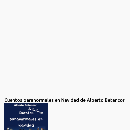
t
a
r
i
o
s
Cuentos paranormales en Navidad de Alberto Betancor