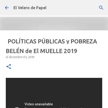
Ir al contenido principal
El Velero de Papel
POLÍTICAS PÚBLICAS y POBREZA
POR ARTURO MOLINA
BELÉN de El MUELLE 2019
el
septiembre 22, 2024
ARTÍCULOS
ARTURO-MOLINA
el
diciembre 03, 2019
OPINIÓN
POLÍTICAS PÚBLICAS Y POBREZA
0