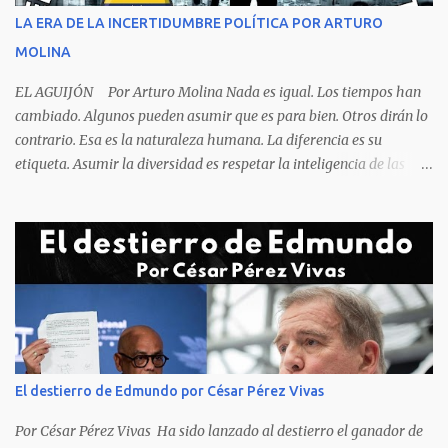
rostro rasgos de asfixia mecánica, que se reflejan en un color
LA ERA DE LA INCERTIDUMBRE POLÍTICA POR ARTURO
oscuro que les suele aparecer en su rostro. Pero hagamos un
MOLINA
recuento de lo sucedido antes de este día fatídico. ...
EL AGUIJÓN Por Arturo Molina Nada es igual. Los tiempos han
cambiado. Algunos pueden asumir que es para bien. Otros dirán lo
contrario. Esa es la naturaleza humana. La diferencia es su
etiqueta. Asumir la diversidad es respetar la inteligencia de las
personas y valorar su creencia cultural, religiosa y política. La
inestabilidad política que se registra en buena parte del mundo
obliga a los líderes, a crear de forma urgente, estrategias
responsables para restituir la confianza de los ciudadanos hacia
las instituciones. El desmoronamiento moral de la sociedad va a
repercutir en la de los gobernantes, a quienes los devorará la
soledad. Un soplo de aliento fresco es la solicitud en la calle. La
relación sólida entre gobernantes y gobernados se construye con
base a la comunicación y la transparencia en las actuaciones. El
El destierro de Edmundo por César Pérez Vivas
gobernante que pretenda una oposición a su medida obtendrá
como resultado el fracaso de la gestión gubernamental. Restringir
Por César Pérez Vivas Ha sido lanzado al destierro el ganador de