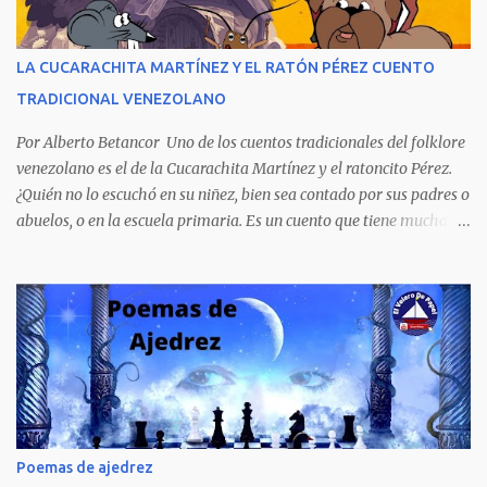
personajes, cuatro crímenes que conmocionaron a la sociedad
venezolana y cuyos presuntos autores quedaron en libertad, pese a
tener la policía pruebas e indicios suficientes de culpabilidad. La
LA CUCARACHITA MARTÍNEZ Y EL RATÓN PÉREZ CUENTO
novela ha sido la más exitosa en la historia literaria venezolana,
TRADICIONAL VENEZOLANO
porque refleja los males del poder judicial y de la sociedad
venezolana, tráfico...
Por Alberto Betancor Uno de los cuentos tradicionales del folklore
venezolano es el de la Cucarachita Martínez y el ratoncito Pérez.
¿Quién no lo escuchó en su niñez, bien sea contado por sus padres o
abuelos, o en la escuela primaria. Es un cuento que tiene muchas
versiones, pero en el fondo, por aquí les dejo la versión que
recuerdo de mi infancia. Había una vez, cuando los animales
hablaban, hace mucho, mucho tiempo, una Cucarachita llamada
Martínez que estaba barriendo el zaguán (porche) de su casa,
cuando vio algo que brillaba, se sorprendió y se emocionó al ver lo
que veían sus ojos, era un mediecito (moneda de cinco céntimos).
La recogió y se preguntó de quien sería, pero al ver que no era de
nadie se la guardó en el bolsillo y siguió barriendo y pensando que
podría comprar, pensó en comprar una casa, pero desecho la idea
Poemas de ajedrez
porque ya tenía una casa, pensó en un carro (coche), pero desecho