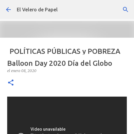
Ir al contenido principal
El Velero de Papel
POLÍTICAS PÚBLICAS y POBREZA
POR ARTURO MOLINA
Balloon Day 2020 Día del Globo
el
septiembre 22, 2024
ARTÍCULOS
ARTURO-MOLINA
el
enero 08, 2020
OPINIÓN
POLÍTICAS PÚBLICAS Y POBREZA
0