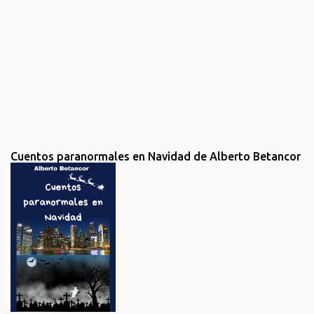
o
m
e
n
t
a
r
i
o
Cuentos paranormales en Navidad de Alberto Betancor