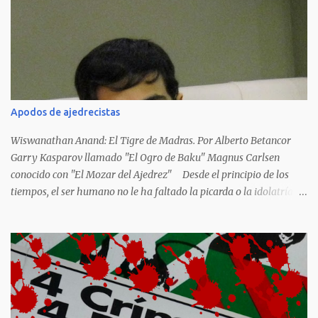
japoneses Masaharu Homma y Hideky Tojo. Mejor suerte no
corrieron los poetas alemanes, italianos o los franceses que
acariciaron la causa nacional socialista, sus nombres con sus
escritos de...
Apodos de ajedrecistas
Wiswanathan Anand: El Tigre de Madras. Por Alberto Betancor
Garry Kasparov llamado "El Ogro de Baku" Magnus Carlsen
conocido con "El Mozar del Ajedrez" Desde el principio de los
tiempos, el ser humano no le ha faltado la picarda o la idolatría
para colocar apodos, motes, alias,sobrenombres, seudónimos,
apelativos y remoquetes. El juego ciencia no escapa de esto y
hemos tenido una serie de apodos para las estrellas del ajedrez, en
algunos casos muy originales. Aquí les dejo una breve lista con
algunos de los nombres de los más destacados. Siegbert Tarrasch:
El Preceptor Germánico y el Hércules de los Torneos. Joseph
Henrry Blackburne: La Muerte Negra. Wiswanathan Anand: El