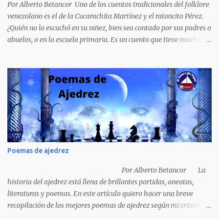
venezolana, tráfico...
Por Alberto Betancor Uno de los cuentos tradicionales del folklore
venezolano es el de la Cucarachita Martínez y el ratoncito Pérez.
¿Quién no lo escuchó en su niñez, bien sea contado por sus padres o
abuelos, o en la escuela primaria. Es un cuento que tiene muchas
versiones, pero en el fondo, por aquí les dejo la versión que
recuerdo de mi infancia. Había una vez, cuando los animales
hablaban, hace mucho, mucho tiempo, una Cucarachita llamada
Martínez que estaba barriendo el zaguán (porche) de su casa,
cuando vio algo que brillaba, se sorprendió y se emocionó al ver lo
que veían sus ojos, era un mediecito (moneda de cinco céntimos).
La recogió y se preguntó de quien sería, pero al ver que no era de
nadie se la guardó en el bolsillo y siguió barriendo y pensando que
podría comprar, pensó en comprar una casa, pero desecho la idea
Poemas de ajedrez
porque ya tenía una casa, pensó en un carro (coche), pero desecho
la idea porque no sabía manejar (conducir) al final se le ocurrió
Por Alberto Betancor La
comprarse un vestido y...
historia del ajedrez está llena de brillantes partidas, aneotas,
literaturas y poemas. En este artículo quiero hacer una breve
recopilación de los mejores poemas de ajedrez según mi criterio
subjetivo. El primero en desfilar por estas breves líneas es el