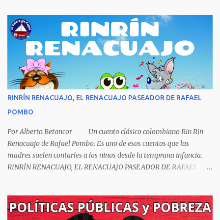
escritor y poeta argentino Jorge Luis Borges (1899-1986). Sin duda
Borges es uno de los grandes pensadores del Siglo XX, su obra
universal trasciende más allá del premio Nobel de Literatura que le
fue negado por razones políticas, pero como hombre de principios
y sabiendo que sus posturas ideológicas eran un óbice para
obtenerlo, prefirió sus principios que el Nobel. Jorg...
RINRÍN RENACUAJO, EL RENACUAJO PASEADOR DE RAFAEL
POMBO
Por Alberto Betancor Un cuento clásico colombiano Rin Rin
Renacuajo de Rafael Pombo. Es uno de esos cuentos que las
madres suelen contarles a los niños desde la temprana infancia.
RINRÍN RENACUAJO, EL RENACUAJO PASEADOR DE RAFAEL
POMBO El hijo de rana, Rinrín renacuajo Salió esta mañana muy
tieso y muy majo Con pantalón corto, corbata a la moda
Sombrero encintado y chupa de boda. -¡Muchacho, no salgas!- le
grita mamá pero él hace un gesto y orondo se va. Halló en el