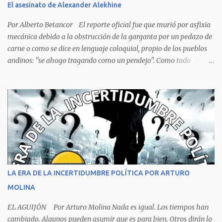
El asesinato de Alexander Alekhine
renovables y no renovables, enfrenta el desafío de superar la
pobreza que afecta a una parte significativa de su población. La
Por Alberto Betancor El reporte oficial fue que murió por asfixia
pobreza no es solo una condición económica, sino también...
mecánica debido a la obstrucción de la garganta por un pedazo de
carne o como se dice en lenguaje coloquial, propio de los pueblos
andinos: "se ahogo tragando como un pendejo". Como todo
dictamen oficial es falso, solo al ver la foto de la escena del crimen,
no hace falta ser un experto, ni siquiera un estudiante de
criminalística para determinar que no se trata de una muerte por
asfixia, ya que la reacción de una persona que está perdiendo la
respiración es levantarse y manotear, para desplomarse en el suelo
cogiendo todo lo que consigue a su lado. La foto habla por si
sola, la mesa ordenada, los platos terminados o tapados, todo en
orden y el campeón mundial sentado apacible y sin presentar su
rostro rasgos de asfixia mecánica, que se reflejan en un color
LA ERA DE LA INCERTIDUMBRE POLÍTICA POR ARTURO
oscuro que les suele aparecer en su rostro. Pero hagamos un
MOLINA
recuento de lo sucedido antes de este día fatídico. ...
EL AGUIJÓN Por Arturo Molina Nada es igual. Los tiempos han
cambiado. Algunos pueden asumir que es para bien. Otros dirán lo