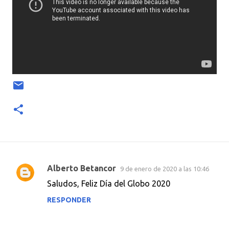
Alberto Betancor
9 de enero de 2020 a las 10:46
C
Saludos, Feliz Día del Globo 2020
o
RESPONDER
m
e