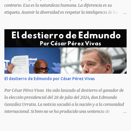
contrario. Esa es la naturaleza humana. La diferencia es su
etiqueta. Asumir la diversidad es respetar la inteligencia de las
personas y valorar su creencia cultural, religiosa y política. La
inestabilidad política que se registra en buena parte del mundo
obliga a los líderes, a crear de forma urgente, estrategias
responsables para restituir la confianza de los ciudadanos hacia
las instituciones. El desmoronamiento moral de la sociedad va a
repercutir en la de los gobernantes, a quienes los devorará la
soledad. Un soplo de aliento fresco es la solicitud en la calle. La
relación sólida entre gobernantes y gobernados se construye con
base a la comunicación y la transparencia en las actuaciones. El
El destierro de Edmundo por César Pérez Vivas
gobernante que pretenda una oposición a su medida obtendrá
como resultado el fracaso de la gestión gubernamental. Restringir
Por César Pérez Vivas Ha sido lanzado al destierro el ganador de
el acceso a la información, es n...
la elección presidencial del 28 de julio del 2024, don Edmundo
González Urrutia. La noticia sacudió a la nación y a la comunidad
internacional. Si bien no se ha producido una sentencia de
destierro, en la que dicha pena se ha decidido, en la práctica lo que
ocurrido es precisamente una expulsión de nuestro país. No otra