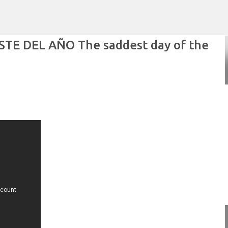
Ir al contenido principal
TE DEL AÑO The saddest day of the
POR ARTURO MOLINA
POLÍTICAS PÚBLICAS Y POBREZA