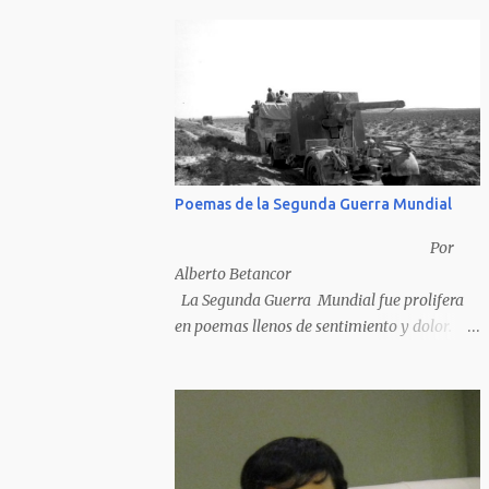
Poemas de la Segunda Guerra Mundial
Por
Alberto Betancor
La Segunda Guerra Mundial fue prolifera
en poemas llenos de sentimiento y dolor.
Pero por desventura solo nos quedan los
poemas de los vencedores, ya que los
poemas de los vencidos han desaparecido y
en muchos casos destruidos por las llamas
del fuego como sucedió con los generales y
poetas japoneses Masaharu Homma y