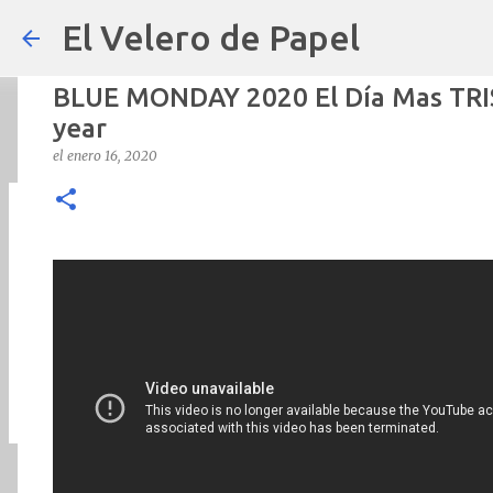
El Velero de Papel
BLUE MONDAY 2020 El Día Mas TRIS
year
el
enero 16, 2020
POLÍTICAS PÚBLICAS y POBREZA 
el
septiembre 22, 2024
ARTÍCULOS
ARTURO-MOLINA
OPINIÓN
0