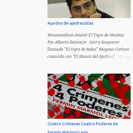
Hideky Tojo. Mejor suerte no corrieron los
poetas alemanes, italianos o los franceses
que acariciaron la causa nacional socialista,
Apodos de ajedrecistas
sus nombres con sus escritos de...
Wiswanathan Anand: El Tigre de Madras.
Por Alberto Betancor Garry Kasparov
llamado "El Ogro de Baku" Magnus Carlsen
conocido con "El Mozar del Ajedrez" Desde
el principio de los tiempos, el ser humano no
le ha faltado la picarda o la idolatría para
colocar apodos, motes, alias,sobrenombres,
seudónimos, apelativos y remoquetes. El
juego ciencia no escapa de esto y hemos
tenido una serie de apodos para las estrellas
del ajedrez, en algunos casos muy
originales. Aquí les dejo una breve lista con
algunos de los nombres de los más
Cuatro Crímenes Cuatro Poderes de
destacados. Siegbert Tarrasch: El Preceptor
Fermín Mármol León