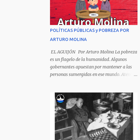
Sombrero encintado y chupa de boda. -
¡Muchacho, no salgas!- le grita mamá pero
él hace un gesto y orondo se va. Halló en el
camino, a un ratón vecino Y le dijo: -¡amigo!-
POLÍTICAS PÚBLICAS y POBREZA POR
venga usted conmigo, Visitemos juntos a
ARTURO MOLINA
doña ratona Y habrá francachela y habrá
comilona. A poco llegaron, y avanza ratón,
EL AGUIJÓN Por Arturo Molina La pobreza
Estírase el cuello, coge el aldabón, Da dos o
es un flagelo de la humanidad. Algunos
tres golpes, preguntan: ¿quién es? -Yo doña
gobernantes apuestan por mantener a las
ratona, beso a usted los pies ¿Está usted en
personas sumergidas en ese mundo. Atentan
casa? -Sí señor sí estoy, y celebro mucho ver
contra toda superación que pueda generarse.
a ustedes hoy; estaba en mi oficio, hilando
Desde la planificación gubernamental se
algodón, pero eso no importa; bienvenidos
elude la política pública que cimiente las
son. Se hicieron la venia, se dieron la mano, Y
bases para minimizar el impacto negativo
dice Rat...
en el desarrollo de los países. Desarrollados,
sub desarrollados, atrasados y como se les
quiera llamar, son parte de un escenario
donde se conjuga el poder y el control en