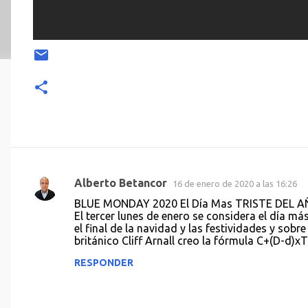
Alberto Betancor
16 de enero de 2020 a las 16:26
C
BLUE MONDAY 2020 El Día Mas TRISTE DEL AÑO
o
El tercer lunes de enero se considera el día más
el final de la navidad y las festividades y sob
m
británico Cliff Arnall creo la fórmula C+(D-d)x
e
RESPONDER
n
t
a