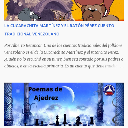
extraordinario contenido y detalla, cambiando los nombres de los
personajes, cuatro crímenes que conmocionaron a la sociedad
venezolana y cuyos presuntos autores quedaron en libertad, pese a
tener la policía pruebas e indicios suficientes de culpabilidad. La
LA CUCARACHITA MARTÍNEZ Y EL RATÓN PÉREZ CUENTO
novela ha sido la más exitosa en la historia literaria venezolana,
TRADICIONAL VENEZOLANO
porque refleja los males del poder judicial y de la sociedad
venezolana, tráfico...
Por Alberto Betancor Uno de los cuentos tradicionales del folklore
venezolano es el de la Cucarachita Martínez y el ratoncito Pérez.
¿Quién no lo escuchó en su niñez, bien sea contado por sus padres o
abuelos, o en la escuela primaria. Es un cuento que tiene muchas
versiones, pero en el fondo, por aquí les dejo la versión que
recuerdo de mi infancia. Había una vez, cuando los animales
hablaban, hace mucho, mucho tiempo, una Cucarachita llamada
Martínez que estaba barriendo el zaguán (porche) de su casa,
cuando vio algo que brillaba, se sorprendió y se emocionó al ver lo
que veían sus ojos, era un mediecito (moneda de cinco céntimos).
La recogió y se preguntó de quien sería, pero al ver que no era de
nadie se la guardó en el bolsillo y siguió barriendo y pensando que
podría comprar, pensó en comprar una casa, pero desecho la idea