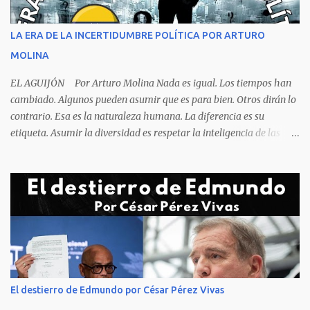
orden y el campeón mundial sentado apacible y sin presentar su
rostro rasgos de asfixia mecánica, que se reflejan en un color
LA ERA DE LA INCERTIDUMBRE POLÍTICA POR ARTURO
oscuro que les suele aparecer en su rostro. Pero hagamos un
MOLINA
recuento de lo sucedido antes de este día fatídico. ...
EL AGUIJÓN Por Arturo Molina Nada es igual. Los tiempos han
cambiado. Algunos pueden asumir que es para bien. Otros dirán lo
contrario. Esa es la naturaleza humana. La diferencia es su
etiqueta. Asumir la diversidad es respetar la inteligencia de las
personas y valorar su creencia cultural, religiosa y política. La
inestabilidad política que se registra en buena parte del mundo
obliga a los líderes, a crear de forma urgente, estrategias
responsables para restituir la confianza de los ciudadanos hacia
las instituciones. El desmoronamiento moral de la sociedad va a
repercutir en la de los gobernantes, a quienes los devorará la
soledad. Un soplo de aliento fresco es la solicitud en la calle. La
relación sólida entre gobernantes y gobernados se construye con
base a la comunicación y la transparencia en las actuaciones. El
El destierro de Edmundo por César Pérez Vivas
gobernante que pretenda una oposición a su medida obtendrá