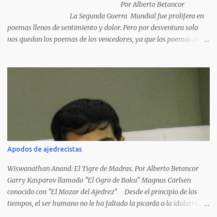
Por Alberto Betancor
La Segunda Guerra Mundial fue prolifera en
poemas llenos de sentimiento y dolor. Pero por desventura solo
nos quedan los poemas de los vencedores, ya que los poemas de
los vencidos han desaparecido y en muchos casos destruidos por
las llamas del fuego como sucedió con los generales y poetas
japoneses Masaharu Homma y Hideky Tojo. Mejor suerte no
corrieron los poetas alemanes, italianos o los franceses que
acariciaron la causa nacional socialista, sus nombres con sus
escritos de...
Apodos de ajedrecistas
Wiswanathan Anand: El Tigre de Madras. Por Alberto Betancor
Garry Kasparov llamado "El Ogro de Baku" Magnus Carlsen
conocido con "El Mozar del Ajedrez" Desde el principio de los
tiempos, el ser humano no le ha faltado la picarda o la idolatría
para colocar apodos, motes, alias,sobrenombres, seudónimos,