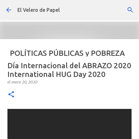
Ir al contenido principal
El Velero de Papel
POLÍTICAS PÚBLICAS y POBREZA
POR ARTURO MOLINA
Día Internacional del ABRAZO 2020
el
septiembre 22, 2024
ARTÍCULOS
ARTURO-MOLINA
International HUG Day 2020
OPINIÓN
POLÍTICAS PÚBLICAS Y POBREZA
el
enero 20, 2020
0