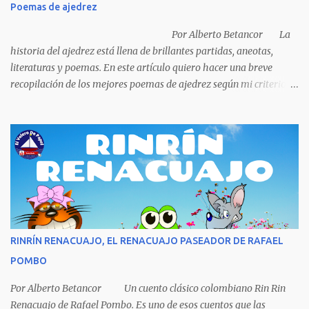
Poemas de ajedrez
porque ya tenía una casa, pensó en un carro (coche), pero desecho
la idea porque no sabía manejar (conducir) al final se le ocurrió
Por Alberto Betancor La
comprarse un vestido y...
historia del ajedrez está llena de brillantes partidas, aneotas,
literaturas y poemas. En este artículo quiero hacer una breve
recopilación de los mejores poemas de ajedrez según mi criterio
subjetivo. El primero en desfilar por estas breves líneas es el
escritor y poeta argentino Jorge Luis Borges (1899-1986). Sin duda
Borges es uno de los grandes pensadores del Siglo XX, su obra
universal trasciende más allá del premio Nobel de Literatura que le
fue negado por razones políticas, pero como hombre de principios
y sabiendo que sus posturas ideológicas eran un óbice para
obtenerlo, prefirió sus principios que el Nobel. Jorg...
RINRÍN RENACUAJO, EL RENACUAJO PASEADOR DE RAFAEL
POMBO
Por Alberto Betancor Un cuento clásico colombiano Rin Rin
Renacuajo de Rafael Pombo. Es uno de esos cuentos que las