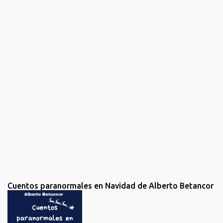
n
t
a
r
i
o
s
Cuentos paranormales en Navidad de Alberto Betancor