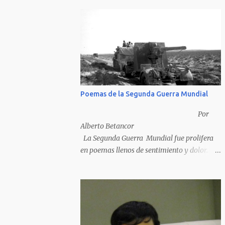
Poemas de la Segunda Guerra Mundial
Por
Alberto Betancor
La Segunda Guerra Mundial fue prolifera
en poemas llenos de sentimiento y dolor.
Pero por desventura solo nos quedan los
poemas de los vencedores, ya que los
poemas de los vencidos han desaparecido y
en muchos casos destruidos por las llamas
del fuego como sucedió con los generales y
poetas japoneses Masaharu Homma y