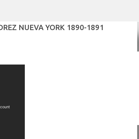
Ir al contenido principal
DREZ NUEVA YORK 1890-1891
POR ARTURO MOLINA
POLÍTICAS PÚBLICAS Y POBREZA