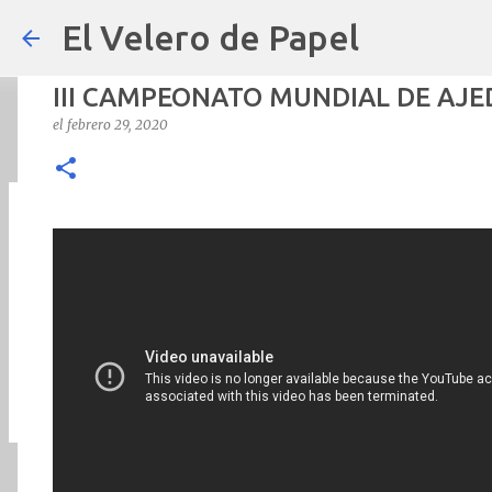
El Velero de Papel
III CAMPEONATO MUNDIAL DE AJE
el
febrero 29, 2020
POLÍTICAS PÚBLICAS y POBREZA 
el
septiembre 22, 2024
ARTÍCULOS
ARTURO-MOLINA
OPINIÓN
0