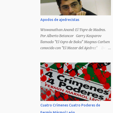
Hideky Tojo. Mejor suerte no corrieron los
poetas alemanes, italianos o los franceses
que acariciaron la causa nacional socialista,
Apodos de ajedrecistas
sus nombres con sus escritos de...
Wiswanathan Anand: El Tigre de Madras.
Por Alberto Betancor Garry Kasparov
llamado "El Ogro de Baku" Magnus Carlsen
conocido con "El Mozar del Ajedrez" Desde
el principio de los tiempos, el ser humano no
le ha faltado la picarda o la idolatría para
colocar apodos, motes, alias,sobrenombres,
seudónimos, apelativos y remoquetes. El
juego ciencia no escapa de esto y hemos
tenido una serie de apodos para las estrellas
del ajedrez, en algunos casos muy
originales. Aquí les dejo una breve lista con
algunos de los nombres de los más
Cuatro Crímenes Cuatro Poderes de
destacados. Siegbert Tarrasch: El Preceptor
Fermín Mármol León