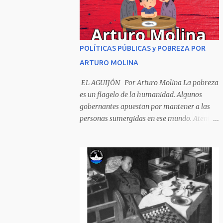
Sombrero encintado y chupa de boda. -
¡Muchacho, no salgas!- le grita mamá pero
él hace un gesto y orondo se va. Halló en el
camino, a un ratón vecino Y le dijo: -¡amigo!-
POLÍTICAS PÚBLICAS y POBREZA POR
venga usted conmigo, Visitemos juntos a
ARTURO MOLINA
doña ratona Y habrá francachela y habrá
comilona. A poco llegaron, y avanza ratón,
EL AGUIJÓN Por Arturo Molina La pobreza
Estírase el cuello, coge el aldabón, Da dos o
es un flagelo de la humanidad. Algunos
tres golpes, preguntan: ¿quién es? -Yo doña
gobernantes apuestan por mantener a las
ratona, beso a usted los pies ¿Está usted en
personas sumergidas en ese mundo. Atentan
casa? -Sí señor sí estoy, y celebro mucho ver
contra toda superación que pueda generarse.
a ustedes hoy; estaba en mi oficio, hilando
Desde la planificación gubernamental se
algodón, pero eso no importa; bienvenidos
elude la política pública que cimiente las
son. Se hicieron la venia, se dieron la mano, Y
bases para minimizar el impacto negativo
dice Rat...
en el desarrollo de los países. Desarrollados,
sub desarrollados, atrasados y como se les
quiera llamar, son parte de un escenario
donde se conjuga el poder y el control en