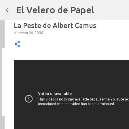
El Velero de Papel
La Peste de Albert Camus
el
marzo 26, 2020
POLÍTICAS PÚBLICAS y POBREZA 
el
septiembre 22, 2024
ARTÍCULOS
ARTURO-MOLINA
OPINIÓN
0