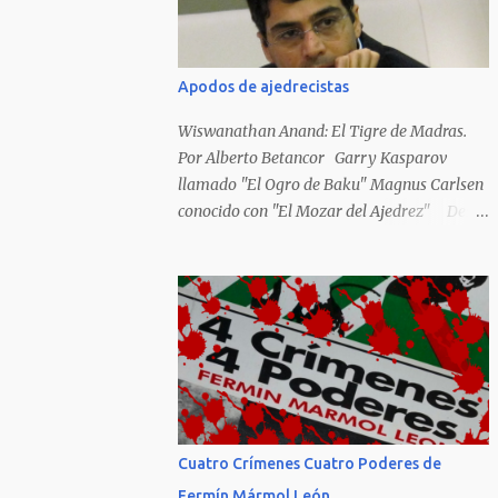
Hideky Tojo. Mejor suerte no corrieron los
poetas alemanes, italianos o los franceses
que acariciaron la causa nacional socialista,
Apodos de ajedrecistas
sus nombres con sus escritos de...
Wiswanathan Anand: El Tigre de Madras.
Por Alberto Betancor Garry Kasparov
llamado "El Ogro de Baku" Magnus Carlsen
conocido con "El Mozar del Ajedrez" Desde
el principio de los tiempos, el ser humano no
le ha faltado la picarda o la idolatría para
colocar apodos, motes, alias,sobrenombres,
seudónimos, apelativos y remoquetes. El
juego ciencia no escapa de esto y hemos
tenido una serie de apodos para las estrellas
del ajedrez, en algunos casos muy
originales. Aquí les dejo una breve lista con
algunos de los nombres de los más
Cuatro Crímenes Cuatro Poderes de
destacados. Siegbert Tarrasch: El Preceptor
Fermín Mármol León