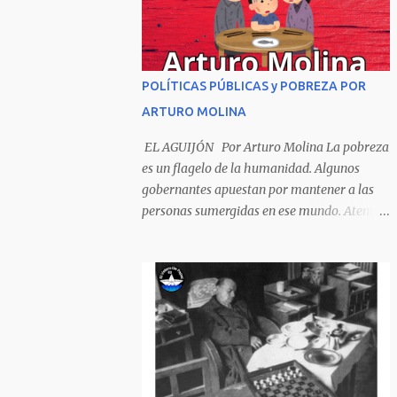
Sombrero encintado y chupa de boda. -
¡Muchacho, no salgas!- le grita mamá pero
él hace un gesto y orondo se va. Halló en el
camino, a un ratón vecino Y le dijo: -¡amigo!-
POLÍTICAS PÚBLICAS y POBREZA POR
venga usted conmigo, Visitemos juntos a
ARTURO MOLINA
doña ratona Y habrá francachela y habrá
comilona. A poco llegaron, y avanza ratón,
EL AGUIJÓN Por Arturo Molina La pobreza
Estírase el cuello, coge el aldabón, Da dos o
es un flagelo de la humanidad. Algunos
tres golpes, preguntan: ¿quién es? -Yo doña
gobernantes apuestan por mantener a las
ratona, beso a usted los pies ¿Está usted en
personas sumergidas en ese mundo. Atentan
casa? -Sí señor sí estoy, y celebro mucho ver
contra toda superación que pueda generarse.
a ustedes hoy; estaba en mi oficio, hilando
Desde la planificación gubernamental se
algodón, pero eso no importa; bienvenidos
elude la política pública que cimiente las
son. Se hicieron la venia, se dieron la mano, Y
bases para minimizar el impacto negativo
dice Rat...
en el desarrollo de los países. Desarrollados,
sub desarrollados, atrasados y como se les
quiera llamar, son parte de un escenario
donde se conjuga el poder y el control en