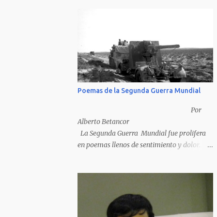
Poemas de la Segunda Guerra Mundial
Por
Alberto Betancor
La Segunda Guerra Mundial fue prolifera
en poemas llenos de sentimiento y dolor.
Pero por desventura solo nos quedan los
poemas de los vencedores, ya que los
poemas de los vencidos han desaparecido y
en muchos casos destruidos por las llamas
del fuego como sucedió con los generales y
poetas japoneses Masaharu Homma y