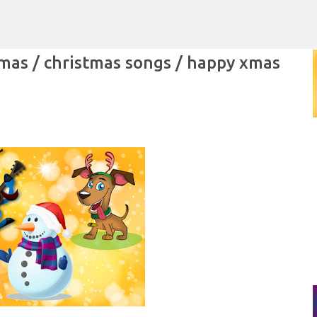
Ir al contenido principal
mas / christmas songs / happy xmas
POR ARTURO MOLINA
POLÍTICAS PÚBLICAS Y POBREZA