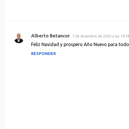
Alberto Betancor
7 de diciembre de 2020 a las 19:3
C
Feliz Navidad y prospero Año Nuevo para todo
o
RESPONDER
m
e
n
t
a
r
i
o
s