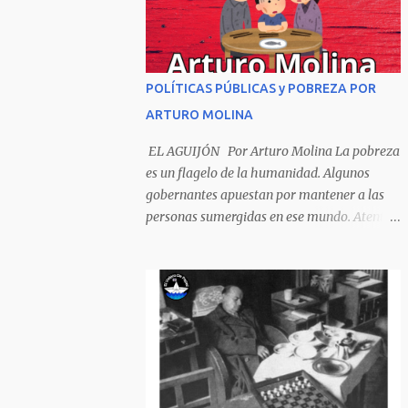
Sombrero encintado y chupa de boda. -
¡Muchacho, no salgas!- le grita mamá pero
él hace un gesto y orondo se va. Halló en el
camino, a un ratón vecino Y le dijo: -¡amigo!-
POLÍTICAS PÚBLICAS y POBREZA POR
venga usted conmigo, Visitemos juntos a
ARTURO MOLINA
doña ratona Y habrá francachela y habrá
comilona. A poco llegaron, y avanza ratón,
EL AGUIJÓN Por Arturo Molina La pobreza
Estírase el cuello, coge el aldabón, Da dos o
es un flagelo de la humanidad. Algunos
tres golpes, preguntan: ¿quién es? -Yo doña
gobernantes apuestan por mantener a las
ratona, beso a usted los pies ¿Está usted en
personas sumergidas en ese mundo. Atentan
casa? -Sí señor sí estoy, y celebro mucho ver
contra toda superación que pueda generarse.
a ustedes hoy; estaba en mi oficio, hilando
Desde la planificación gubernamental se
algodón, pero eso no importa; bienvenidos
elude la política pública que cimiente las
son. Se hicieron la venia, se dieron la mano, Y
bases para minimizar el impacto negativo
dice Rat...
en el desarrollo de los países. Desarrollados,
sub desarrollados, atrasados y como se les
quiera llamar, son parte de un escenario
donde se conjuga el poder y el control en