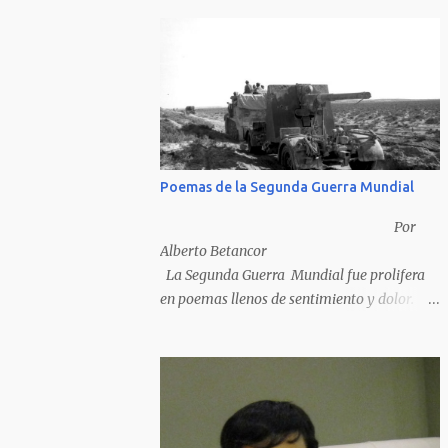
Poemas de la Segunda Guerra Mundial
Por
Alberto Betancor
La Segunda Guerra Mundial fue prolifera
en poemas llenos de sentimiento y dolor.
Pero por desventura solo nos quedan los
poemas de los vencedores, ya que los
poemas de los vencidos han desaparecido y
en muchos casos destruidos por las llamas
del fuego como sucedió con los generales y
poetas japoneses Masaharu Homma y