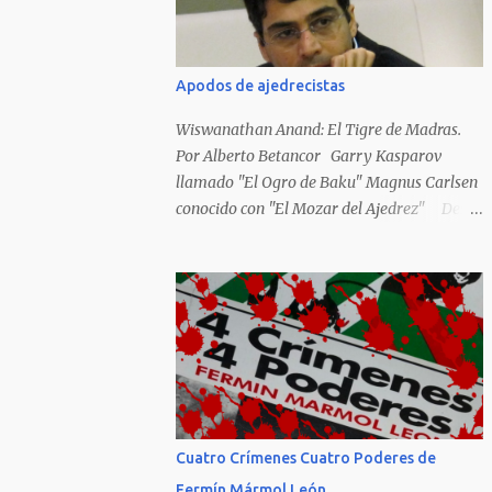
Hideky Tojo. Mejor suerte no corrieron los
poetas alemanes, italianos o los franceses
que acariciaron la causa nacional socialista,
Apodos de ajedrecistas
sus nombres con sus escritos de...
Wiswanathan Anand: El Tigre de Madras.
Por Alberto Betancor Garry Kasparov
llamado "El Ogro de Baku" Magnus Carlsen
conocido con "El Mozar del Ajedrez" Desde
el principio de los tiempos, el ser humano no
le ha faltado la picarda o la idolatría para
colocar apodos, motes, alias,sobrenombres,
seudónimos, apelativos y remoquetes. El
juego ciencia no escapa de esto y hemos
tenido una serie de apodos para las estrellas
del ajedrez, en algunos casos muy
originales. Aquí les dejo una breve lista con
algunos de los nombres de los más
Cuatro Crímenes Cuatro Poderes de
destacados. Siegbert Tarrasch: El Preceptor
Fermín Mármol León