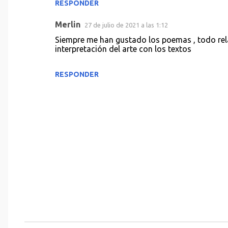
RESPONDER
m
e
Merlin
27 de julio de 2021 a las 1:12
n
Siempre me han gustado los poemas , todo re
t
interpretación del arte con los textos
a
RESPONDER
r
i
o
s