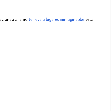
lacionao al amor
te lleva a lugares inimaginables
esta