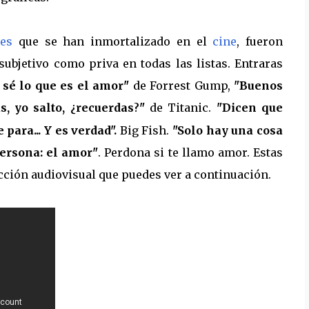
ses
que se han inmortalizado en el
cine
, fueron
ubjetivo como priva en todas las listas. Entraras
 sé lo que es el amor"
de Forrest Gump,
"Buenos
as, yo salto,
recuerdas
"
de Titanic.
"Dicen que
¿
?
para... Y es verdad".
Big Fish.
"Solo hay una cosa
persona: el amor"
. Perdona si te llamo amor. Estas
cción audiovisual que puedes ver a continuación.