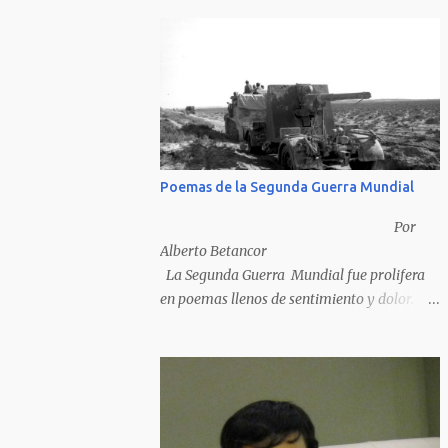
Poemas de la Segunda Guerra Mundial
Por
Alberto Betancor
La Segunda Guerra Mundial fue prolifera
en poemas llenos de sentimiento y dolor.
Pero por desventura solo nos quedan los
poemas de los vencedores, ya que los
poemas de los vencidos han desaparecido y
en muchos casos destruidos por las llamas
del fuego como sucedió con los generales y
poetas japoneses Masaharu Homma y