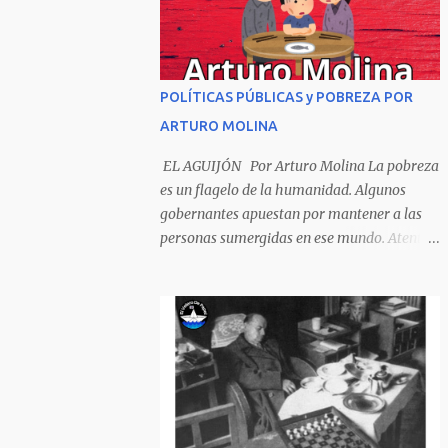
Sombrero encintado y chupa de boda. -
¡Muchacho, no salgas!- le grita mamá pero
él hace un gesto y orondo se va. Halló en el
camino, a un ratón vecino Y le dijo: -¡amigo!-
POLÍTICAS PÚBLICAS y POBREZA POR
venga usted conmigo, Visitemos juntos a
ARTURO MOLINA
doña ratona Y habrá francachela y habrá
comilona. A poco llegaron, y avanza ratón,
EL AGUIJÓN Por Arturo Molina La pobreza
Estírase el cuello, coge el aldabón, Da dos o
es un flagelo de la humanidad. Algunos
tres golpes, preguntan: ¿quién es? -Yo doña
gobernantes apuestan por mantener a las
ratona, beso a usted los pies ¿Está usted en
personas sumergidas en ese mundo. Atentan
casa? -Sí señor sí estoy, y celebro mucho ver
contra toda superación que pueda generarse.
a ustedes hoy; estaba en mi oficio, hilando
Desde la planificación gubernamental se
algodón, pero eso no importa; bienvenidos
elude la política pública que cimiente las
son. Se hicieron la venia, se dieron la mano, Y
bases para minimizar el impacto negativo
dice Rat...
en el desarrollo de los países. Desarrollados,
sub desarrollados, atrasados y como se les
quiera llamar, son parte de un escenario
donde se conjuga el poder y el control en