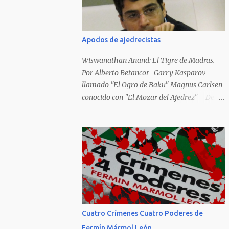
Hideky Tojo. Mejor suerte no corrieron los
poetas alemanes, italianos o los franceses
que acariciaron la causa nacional socialista,
Apodos de ajedrecistas
sus nombres con sus escritos de...
Wiswanathan Anand: El Tigre de Madras.
Por Alberto Betancor Garry Kasparov
llamado "El Ogro de Baku" Magnus Carlsen
conocido con "El Mozar del Ajedrez" Desde
el principio de los tiempos, el ser humano no
le ha faltado la picarda o la idolatría para
colocar apodos, motes, alias,sobrenombres,
seudónimos, apelativos y remoquetes. El
juego ciencia no escapa de esto y hemos
tenido una serie de apodos para las estrellas
del ajedrez, en algunos casos muy
originales. Aquí les dejo una breve lista con
algunos de los nombres de los más
Cuatro Crímenes Cuatro Poderes de
destacados. Siegbert Tarrasch: El Preceptor
Fermín Mármol León