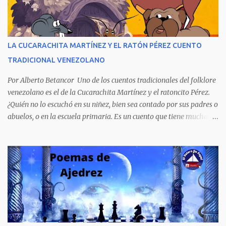
extraordinario contenido y detalla, cambiando los nombres de los
personajes, cuatro crímenes que conmocionaron a la sociedad
venezolana y cuyos presuntos autores quedaron en libertad, pese a
tener la policía pruebas e indicios suficientes de culpabilidad. La
LA CUCARACHITA MARTÍNEZ Y EL RATÓN PÉREZ CUENTO
novela ha sido la más exitosa en la historia literaria venezolana,
TRADICIONAL VENEZOLANO
porque refleja los males del poder judicial y de la sociedad
venezolana, tráfico...
Por Alberto Betancor Uno de los cuentos tradicionales del folklore
venezolano es el de la Cucarachita Martínez y el ratoncito Pérez.
¿Quién no lo escuchó en su niñez, bien sea contado por sus padres o
abuelos, o en la escuela primaria. Es un cuento que tiene muchas
versiones, pero en el fondo, por aquí les dejo la versión que
recuerdo de mi infancia. Había una vez, cuando los animales
hablaban, hace mucho, mucho tiempo, una Cucarachita llamada
Martínez que estaba barriendo el zaguán (porche) de su casa,
cuando vio algo que brillaba, se sorprendió y se emocionó al ver lo
que veían sus ojos, era un mediecito (moneda de cinco céntimos).
La recogió y se preguntó de quien sería, pero al ver que no era de
nadie se la guardó en el bolsillo y siguió barriendo y pensando que
podría comprar, pensó en comprar una casa, pero desecho la idea