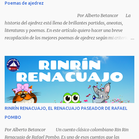
Poemas de ajedrez
porque ya tenía una casa, pensó en un carro (coche), pero desecho
la idea porque no sabía manejar (conducir) al final se le ocurrió
Por Alberto Betancor La
comprarse un vestido y...
historia del ajedrez está llena de brillantes partidas, aneotas,
literaturas y poemas. En este artículo quiero hacer una breve
recopilación de los mejores poemas de ajedrez según mi criterio
subjetivo. El primero en desfilar por estas breves líneas es el
escritor y poeta argentino Jorge Luis Borges (1899-1986). Sin duda
Borges es uno de los grandes pensadores del Siglo XX, su obra
universal trasciende más allá del premio Nobel de Literatura que le
fue negado por razones políticas, pero como hombre de principios
y sabiendo que sus posturas ideológicas eran un óbice para
obtenerlo, prefirió sus principios que el Nobel. Jorg...
RINRÍN RENACUAJO, EL RENACUAJO PASEADOR DE RAFAEL
POMBO
Por Alberto Betancor Un cuento clásico colombiano Rin Rin
Renacuajo de Rafael Pombo. Es uno de esos cuentos que las