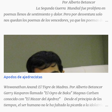
Por Alberto Betancor
La Segunda Guerra Mundial fue prolifera en
poemas llenos de sentimiento y dolor. Pero por desventura solo
nos quedan los poemas de los vencedores, ya que los poemas de
los vencidos han desaparecido y en muchos casos destruidos por
las llamas del fuego como sucedió con los generales y poetas
japoneses Masaharu Homma y Hideky Tojo. Mejor suerte no
corrieron los poetas alemanes, italianos o los franceses que
acariciaron la causa nacional socialista, sus nombres con sus
escritos de...
Apodos de ajedrecistas
Wiswanathan Anand: El Tigre de Madras. Por Alberto Betancor
Garry Kasparov llamado "El Ogro de Baku" Magnus Carlsen
conocido con "El Mozar del Ajedrez" Desde el principio de los
tiempos, el ser humano no le ha faltado la picarda o la idolatría
para colocar apodos, motes, alias,sobrenombres, seudónimos,