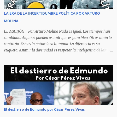
orden y el campeón mundial sentado apacible y sin presentar su
rostro rasgos de asfixia mecánica, que se reflejan en un color
LA ERA DE LA INCERTIDUMBRE POLÍTICA POR ARTURO
oscuro que les suele aparecer en su rostro. Pero hagamos un
MOLINA
recuento de lo sucedido antes de este día fatídico. ...
EL AGUIJÓN Por Arturo Molina Nada es igual. Los tiempos han
cambiado. Algunos pueden asumir que es para bien. Otros dirán lo
contrario. Esa es la naturaleza humana. La diferencia es su
etiqueta. Asumir la diversidad es respetar la inteligencia de las
personas y valorar su creencia cultural, religiosa y política. La
inestabilidad política que se registra en buena parte del mundo
obliga a los líderes, a crear de forma urgente, estrategias
responsables para restituir la confianza de los ciudadanos hacia
las instituciones. El desmoronamiento moral de la sociedad va a
repercutir en la de los gobernantes, a quienes los devorará la
soledad. Un soplo de aliento fresco es la solicitud en la calle. La
relación sólida entre gobernantes y gobernados se construye con
base a la comunicación y la transparencia en las actuaciones. El
El destierro de Edmundo por César Pérez Vivas
gobernante que pretenda una oposición a su medida obtendrá