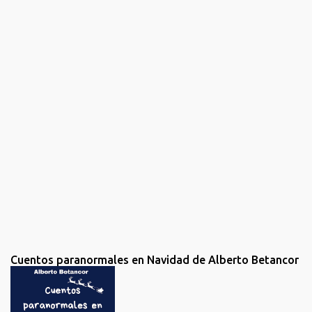
n
t
a
r
i
o
s
Cuentos paranormales en Navidad de Alberto Betancor