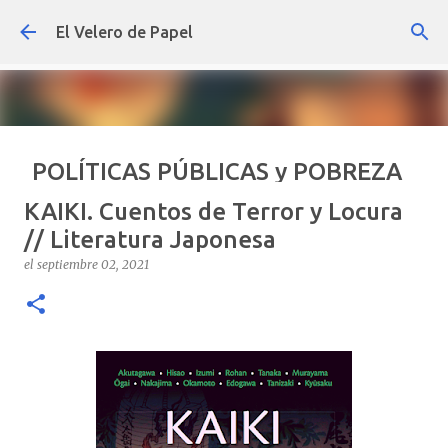
Ir al contenido principal
El Velero de Papel
POLÍTICAS PÚBLICAS y POBREZA
POR ARTURO MOLINA
KAIKI. Cuentos de Terror y Locura
el
septiembre 22, 2024
ARTÍCULOS
ARTURO-MOLINA
// Literatura Japonesa
OPINIÓN
POLÍTICAS PÚBLICAS Y POBREZA
el
septiembre 02, 2021
0