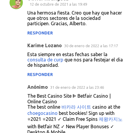
C
12 de octubre de 2021 a las 19:49
o
Una hermosa fiesta. Creo que hay que hacer
que otros sectores de la sociedad
m
participen. Gracias, Alberto.
e
RESPONDER
n
t
Karime Lozano
30 de enero de 2022 a las 17:17
a
Esta siempre en estas fechas saber la
consulta de curp
que nos para festejar el dia
r
de hispanidad.
i
RESPONDER
o
s
Anónimo
31 de enero de 2022 a las 23:46
The Best Casino Site ᐈ Betfair Casino |
Online Casino
The best online
바카라 사이트
casino at the
choegocasino
best bookies! Sign up with
⭐2021 ⭐2021 ✓ Claim Free Spins
제왕카지노
with Betfair NZ ✓ New Player Bonuses ✓
Desktop & Mobile.