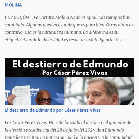
oscuro que les suele aparecer en su rostro. Pero hagamos un
MOLINA
recuento de lo sucedido antes de este día fatídico. ...
EL AGUIJÓN Por Arturo Molina Nada es igual. Los tiempos han
cambiado. Algunos pueden asumir que es para bien. Otros dirán lo
contrario. Esa es la naturaleza humana. La diferencia es su
etiqueta. Asumir la diversidad es respetar la inteligencia de las
personas y valorar su creencia cultural, religiosa y política. La
inestabilidad política que se registra en buena parte del mundo
obliga a los líderes, a crear de forma urgente, estrategias
responsables para restituir la confianza de los ciudadanos hacia
las instituciones. El desmoronamiento moral de la sociedad va a
repercutir en la de los gobernantes, a quienes los devorará la
soledad. Un soplo de aliento fresco es la solicitud en la calle. La
relación sólida entre gobernantes y gobernados se construye con
base a la comunicación y la transparencia en las actuaciones. El
El destierro de Edmundo por César Pérez Vivas
gobernante que pretenda una oposición a su medida obtendrá
como resultado el fracaso de la gestión gubernamental. Restringir
Por César Pérez Vivas Ha sido lanzado al destierro el ganador de
el acceso a la información, es n...
la elección presidencial del 28 de julio del 2024, don Edmundo
González Urrutia. La noticia sacudió a la nación y a la comunidad