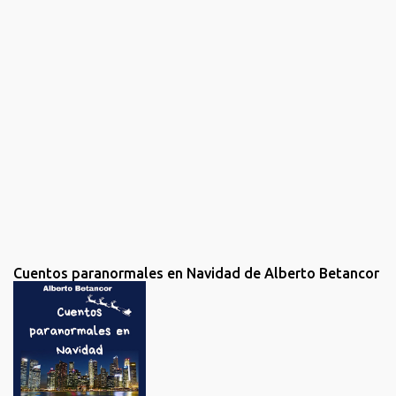
a
r
u
n
c
o
m
e
n
t
a
r
i
o
Cuentos paranormales en Navidad de Alberto Betancor