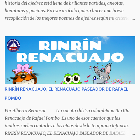
comprarse un vestido y...
historia del ajedrez está llena de brillantes partidas, aneotas,
literaturas y poemas. En este artículo quiero hacer una breve
recopilación de los mejores poemas de ajedrez según mi criterio
subjetivo. El primero en desfilar por estas breves líneas es el
escritor y poeta argentino Jorge Luis Borges (1899-1986). Sin duda
Borges es uno de los grandes pensadores del Siglo XX, su obra
universal trasciende más allá del premio Nobel de Literatura que le
fue negado por razones políticas, pero como hombre de principios
y sabiendo que sus posturas ideológicas eran un óbice para
obtenerlo, prefirió sus principios que el Nobel. Jorg...
RINRÍN RENACUAJO, EL RENACUAJO PASEADOR DE RAFAEL
POMBO
Por Alberto Betancor Un cuento clásico colombiano Rin Rin
Renacuajo de Rafael Pombo. Es uno de esos cuentos que las
madres suelen contarles a los niños desde la temprana infancia.
RINRÍN RENACUAJO, EL RENACUAJO PASEADOR DE RAFAEL