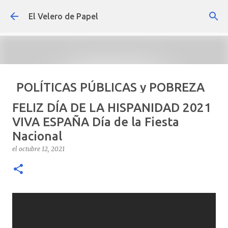
Ir al contenido principal
El Velero de Papel
POLÍTICAS PÚBLICAS y POBREZA
POR ARTURO MOLINA
FELIZ DÍA DE LA HISPANIDAD 2021
el
septiembre 22, 2024
ARTÍCULOS
ARTURO-MOLINA
VIVA ESPAÑA Día de la Fiesta
Nacional
OPINIÓN
POLÍTICAS PÚBLICAS Y POBREZA
el
octubre 12, 2021
0