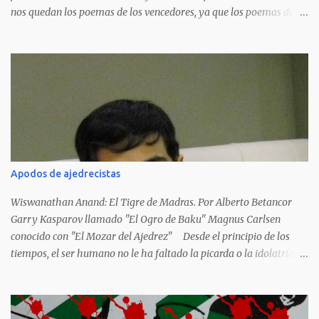
nos quedan los poemas de los vencedores, ya que los poemas de
los vencidos han desaparecido y en muchos casos destruidos por
las llamas del fuego como sucedió con los generales y poetas
japoneses Masaharu Homma y Hideky Tojo. Mejor suerte no
corrieron los poetas alemanes, italianos o los franceses que
acariciaron la causa nacional socialista, sus nombres con sus
escritos de...
Apodos de ajedrecistas
Wiswanathan Anand: El Tigre de Madras. Por Alberto Betancor
Garry Kasparov llamado "El Ogro de Baku" Magnus Carlsen
conocido con "El Mozar del Ajedrez" Desde el principio de los
tiempos, el ser humano no le ha faltado la picarda o la idolatría
para colocar apodos, motes, alias,sobrenombres, seudónimos,
apelativos y remoquetes. El juego ciencia no escapa de esto y
hemos tenido una serie de apodos para las estrellas del ajedrez, en