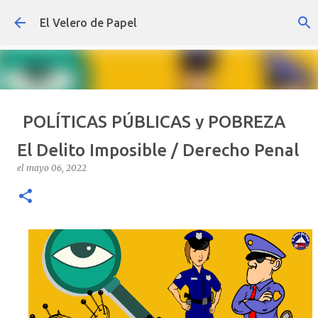
Ir al contenido principal
El Velero de Papel
POLÍTICAS PÚBLICAS y POBREZA
POR ARTURO MOLINA
El Delito Imposible / Derecho Penal
el
septiembre 22, 2024
ARTÍCULOS
ARTURO-MOLINA
el
mayo 06, 2022
OPINIÓN
POLÍTICAS PÚBLICAS Y POBREZA
0