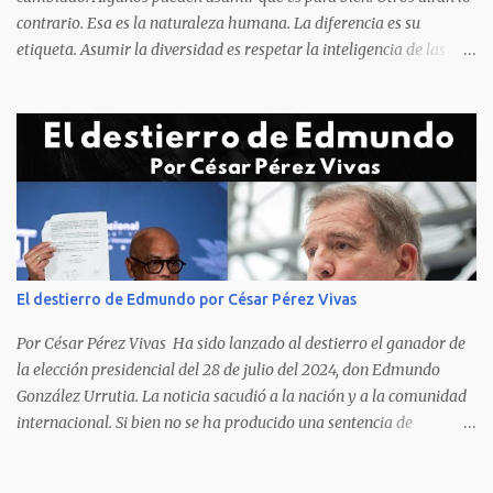
contrario. Esa es la naturaleza humana. La diferencia es su
etiqueta. Asumir la diversidad es respetar la inteligencia de las
personas y valorar su creencia cultural, religiosa y política. La
inestabilidad política que se registra en buena parte del mundo
obliga a los líderes, a crear de forma urgente, estrategias
responsables para restituir la confianza de los ciudadanos hacia
las instituciones. El desmoronamiento moral de la sociedad va a
repercutir en la de los gobernantes, a quienes los devorará la
soledad. Un soplo de aliento fresco es la solicitud en la calle. La
relación sólida entre gobernantes y gobernados se construye con
base a la comunicación y la transparencia en las actuaciones. El
El destierro de Edmundo por César Pérez Vivas
gobernante que pretenda una oposición a su medida obtendrá
como resultado el fracaso de la gestión gubernamental. Restringir
Por César Pérez Vivas Ha sido lanzado al destierro el ganador de
el acceso a la información, es n...
la elección presidencial del 28 de julio del 2024, don Edmundo
González Urrutia. La noticia sacudió a la nación y a la comunidad
internacional. Si bien no se ha producido una sentencia de
destierro, en la que dicha pena se ha decidido, en la práctica lo que
ocurrido es precisamente una expulsión de nuestro país. No otra