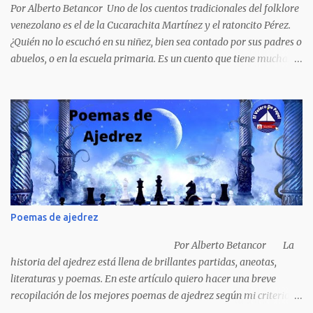
venezolana, tráfico...
Por Alberto Betancor Uno de los cuentos tradicionales del folklore
venezolano es el de la Cucarachita Martínez y el ratoncito Pérez.
¿Quién no lo escuchó en su niñez, bien sea contado por sus padres o
abuelos, o en la escuela primaria. Es un cuento que tiene muchas
versiones, pero en el fondo, por aquí les dejo la versión que
recuerdo de mi infancia. Había una vez, cuando los animales
hablaban, hace mucho, mucho tiempo, una Cucarachita llamada
Martínez que estaba barriendo el zaguán (porche) de su casa,
cuando vio algo que brillaba, se sorprendió y se emocionó al ver lo
que veían sus ojos, era un mediecito (moneda de cinco céntimos).
La recogió y se preguntó de quien sería, pero al ver que no era de
nadie se la guardó en el bolsillo y siguió barriendo y pensando que
podría comprar, pensó en comprar una casa, pero desecho la idea
Poemas de ajedrez
porque ya tenía una casa, pensó en un carro (coche), pero desecho
la idea porque no sabía manejar (conducir) al final se le ocurrió
Por Alberto Betancor La
comprarse un vestido y...
historia del ajedrez está llena de brillantes partidas, aneotas,
literaturas y poemas. En este artículo quiero hacer una breve
recopilación de los mejores poemas de ajedrez según mi criterio
subjetivo. El primero en desfilar por estas breves líneas es el