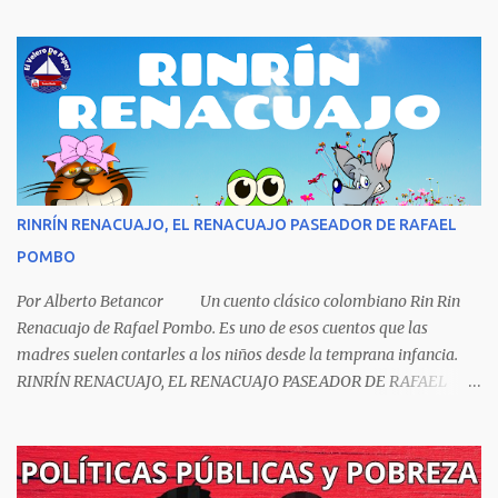
escritor y poeta argentino Jorge Luis Borges (1899-1986). Sin duda
Borges es uno de los grandes pensadores del Siglo XX, su obra
universal trasciende más allá del premio Nobel de Literatura que le
fue negado por razones políticas, pero como hombre de principios
y sabiendo que sus posturas ideológicas eran un óbice para
obtenerlo, prefirió sus principios que el Nobel. Jorg...
RINRÍN RENACUAJO, EL RENACUAJO PASEADOR DE RAFAEL
POMBO
Por Alberto Betancor Un cuento clásico colombiano Rin Rin
Renacuajo de Rafael Pombo. Es uno de esos cuentos que las
madres suelen contarles a los niños desde la temprana infancia.
RINRÍN RENACUAJO, EL RENACUAJO PASEADOR DE RAFAEL
POMBO El hijo de rana, Rinrín renacuajo Salió esta mañana muy
tieso y muy majo Con pantalón corto, corbata a la moda
Sombrero encintado y chupa de boda. -¡Muchacho, no salgas!- le
grita mamá pero él hace un gesto y orondo se va. Halló en el