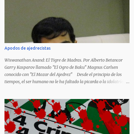
japoneses Masaharu Homma y Hideky Tojo. Mejor suerte no
corrieron los poetas alemanes, italianos o los franceses que
acariciaron la causa nacional socialista, sus nombres con sus
escritos de...
Apodos de ajedrecistas
Wiswanathan Anand: El Tigre de Madras. Por Alberto Betancor
Garry Kasparov llamado "El Ogro de Baku" Magnus Carlsen
conocido con "El Mozar del Ajedrez" Desde el principio de los
tiempos, el ser humano no le ha faltado la picarda o la idolatría
para colocar apodos, motes, alias,sobrenombres, seudónimos,
apelativos y remoquetes. El juego ciencia no escapa de esto y
hemos tenido una serie de apodos para las estrellas del ajedrez, en
algunos casos muy originales. Aquí les dejo una breve lista con
algunos de los nombres de los más destacados. Siegbert Tarrasch:
El Preceptor Germánico y el Hércules de los Torneos. Joseph
Henrry Blackburne: La Muerte Negra. Wiswanathan Anand: El