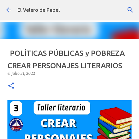
Ir al contenido principal
El Velero de Papel
POLÍTICAS PÚBLICAS y POBREZA
POR ARTURO MOLINA
CREAR PERSONAJES LITERARIOS
el
septiembre 22, 2024
ARTÍCULOS
ARTURO-MOLINA
el
julio 21, 2022
OPINIÓN
POLÍTICAS PÚBLICAS Y POBREZA
0