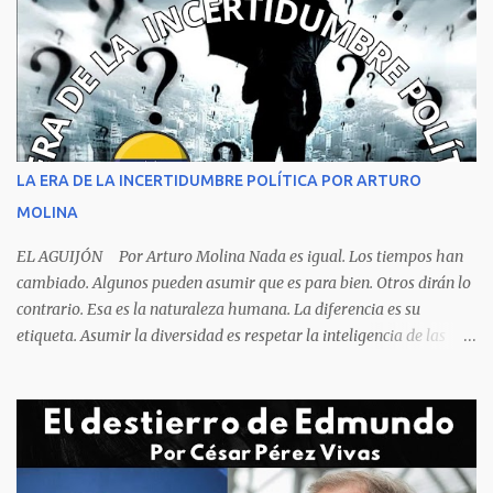
criminalística para determinar que no se trata de una muerte por
asfixia, ya que la reacción de una persona que está perdiendo la
respiración es levantarse y manotear, para desplomarse en el suelo
cogiendo todo lo que consigue a su lado. La foto habla por si
sola, la mesa ordenada, los platos terminados o tapados, todo en
orden y el campeón mundial sentado apacible y sin presentar su
rostro rasgos de asfixia mecánica, que se reflejan en un color
LA ERA DE LA INCERTIDUMBRE POLÍTICA POR ARTURO
oscuro que les suele aparecer en su rostro. Pero hagamos un
MOLINA
recuento de lo sucedido antes de este día fatídico. ...
EL AGUIJÓN Por Arturo Molina Nada es igual. Los tiempos han
cambiado. Algunos pueden asumir que es para bien. Otros dirán lo
contrario. Esa es la naturaleza humana. La diferencia es su
etiqueta. Asumir la diversidad es respetar la inteligencia de las
personas y valorar su creencia cultural, religiosa y política. La
inestabilidad política que se registra en buena parte del mundo
obliga a los líderes, a crear de forma urgente, estrategias
responsables para restituir la confianza de los ciudadanos hacia
las instituciones. El desmoronamiento moral de la sociedad va a