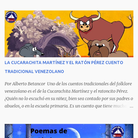
los culpables quedaron en libertad porque fueron protegidos por
cuatro poderes: el político, el religioso, el militar y el económico.
Aunque la narración no es precisamente una obra literaria, esta
novela publicada en 1978 se transformó en un autentico Bestseller
venezolano al vender rápidamente tres ediciones por su
extraordinario contenido y detalla, cambiando los nombres de los
personajes, cuatro crímenes que conmocionaron a la sociedad
venezolana y cuyos presuntos autores quedaron en libertad, pese a
tener la policía pruebas e indicios suficientes de culpabilidad. La
LA CUCARACHITA MARTÍNEZ Y EL RATÓN PÉREZ CUENTO
novela ha sido la más exitosa en la historia literaria venezolana,
TRADICIONAL VENEZOLANO
porque refleja los males del poder judicial y de la sociedad
venezolana, tráfico...
Por Alberto Betancor Uno de los cuentos tradicionales del folklore
venezolano es el de la Cucarachita Martínez y el ratoncito Pérez.
¿Quién no lo escuchó en su niñez, bien sea contado por sus padres o
abuelos, o en la escuela primaria. Es un cuento que tiene muchas
versiones, pero en el fondo, por aquí les dejo la versión que
recuerdo de mi infancia. Había una vez, cuando los animales
hablaban, hace mucho, mucho tiempo, una Cucarachita llamada
Martínez que estaba barriendo el zaguán (porche) de su casa,