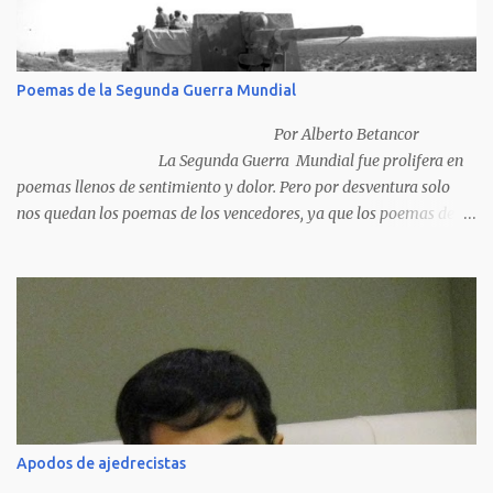
Poemas de la Segunda Guerra Mundial
Por Alberto Betancor
La Segunda Guerra Mundial fue prolifera en
poemas llenos de sentimiento y dolor. Pero por desventura solo
nos quedan los poemas de los vencedores, ya que los poemas de
los vencidos han desaparecido y en muchos casos destruidos por
las llamas del fuego como sucedió con los generales y poetas
japoneses Masaharu Homma y Hideky Tojo. Mejor suerte no
corrieron los poetas alemanes, italianos o los franceses que
acariciaron la causa nacional socialista, sus nombres con sus
escritos de...
Apodos de ajedrecistas