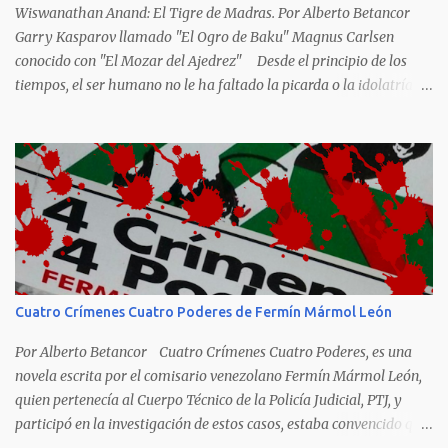
Wiswanathan Anand: El Tigre de Madras. Por Alberto Betancor
Garry Kasparov llamado "El Ogro de Baku" Magnus Carlsen
conocido con "El Mozar del Ajedrez" Desde el principio de los
tiempos, el ser humano no le ha faltado la picarda o la idolatría
para colocar apodos, motes, alias,sobrenombres, seudónimos,
apelativos y remoquetes. El juego ciencia no escapa de esto y
hemos tenido una serie de apodos para las estrellas del ajedrez, en
algunos casos muy originales. Aquí les dejo una breve lista con
algunos de los nombres de los más destacados. Siegbert Tarrasch:
El Preceptor Germánico y el Hércules de los Torneos. Joseph
Henrry Blackburne: La Muerte Negra. Wiswanathan Anand: El
Tigre de Madras. Tiran Petrosian: Boa Constrictora, El Tigre de
Hierro. El Maestro de la Defensa, El Ministro de la Defensa. El
Cuatro Crímenes Cuatro Poderes de Fermín Mármol León
Impenetrale. El Erizo. y El Mejor Portero de Armenia. Anatoly
Karpov. El gélido Tolia. Garry Kasparov: El Ogro de Baku...
Por Alberto Betancor Cuatro Crímenes Cuatro Poderes, es una
novela escrita por el comisario venezolano Fermín Mármol León,
quien pertenecía al Cuerpo Técnico de la Policía Judicial, PTJ, y
participó en la investigación de estos casos, estaba convencido que