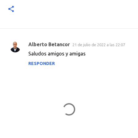
Alberto Betancor
21 de julio de 2022 a las 22:07
C
Saludos amigos y amigas
o
RESPONDER
m
e
n
t
a
r
i
o
s