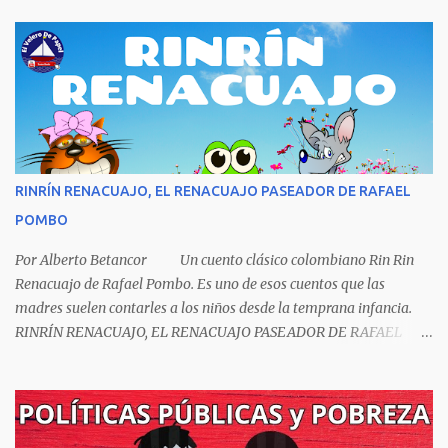
escritor y poeta argentino Jorge Luis Borges (1899-1986). Sin duda
Borges es uno de los grandes pensadores del Siglo XX, su obra
universal trasciende más allá del premio Nobel de Literatura que le
fue negado por razones políticas, pero como hombre de principios
y sabiendo que sus posturas ideológicas eran un óbice para
obtenerlo, prefirió sus principios que el Nobel. Jorg...
RINRÍN RENACUAJO, EL RENACUAJO PASEADOR DE RAFAEL
POMBO
Por Alberto Betancor Un cuento clásico colombiano Rin Rin
Renacuajo de Rafael Pombo. Es uno de esos cuentos que las
madres suelen contarles a los niños desde la temprana infancia.
RINRÍN RENACUAJO, EL RENACUAJO PASEADOR DE RAFAEL
POMBO El hijo de rana, Rinrín renacuajo Salió esta mañana muy
tieso y muy majo Con pantalón corto, corbata a la moda
Sombrero encintado y chupa de boda. -¡Muchacho, no salgas!- le
grita mamá pero él hace un gesto y orondo se va. Halló en el