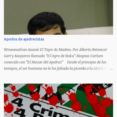
corrieron los poetas alemanes, italianos o los franceses que
acariciaron la causa nacional socialista, sus nombres con sus
escritos de...
Apodos de ajedrecistas
Wiswanathan Anand: El Tigre de Madras. Por Alberto Betancor
Garry Kasparov llamado "El Ogro de Baku" Magnus Carlsen
conocido con "El Mozar del Ajedrez" Desde el principio de los
tiempos, el ser humano no le ha faltado la picarda o la idolatría
para colocar apodos, motes, alias,sobrenombres, seudónimos,
apelativos y remoquetes. El juego ciencia no escapa de esto y
hemos tenido una serie de apodos para las estrellas del ajedrez, en
algunos casos muy originales. Aquí les dejo una breve lista con
algunos de los nombres de los más destacados. Siegbert Tarrasch:
El Preceptor Germánico y el Hércules de los Torneos. Joseph
Henrry Blackburne: La Muerte Negra. Wiswanathan Anand: El