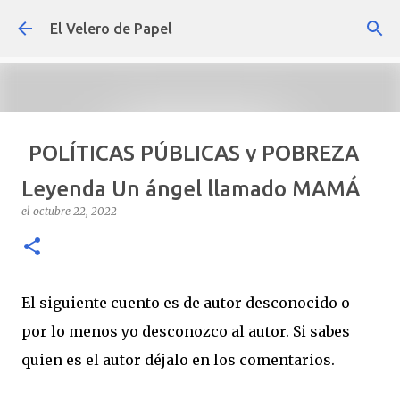
Ir al contenido principal
El Velero de Papel
POLÍTICAS PÚBLICAS y POBREZA
POR ARTURO MOLINA
Leyenda Un ángel llamado MAMÁ
el
septiembre 22, 2024
ARTÍCULOS
ARTURO-MOLINA
el
octubre 22, 2022
OPINIÓN
POLÍTICAS PÚBLICAS Y POBREZA
0
El siguiente cuento es de autor desconocido o
por lo menos yo desconozco al autor. Si sabes
quien es el autor déjalo en los comentarios.