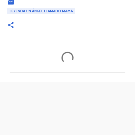
LEYENDA UN ÁNGEL LLAMADO MAMÁ
C
o
m
e
n
t
a
r
i
o