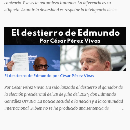
contrario. Esa es la naturaleza humana. La diferencia es su
etiqueta. Asumir la diversidad es respetar la inteligencia de las
personas y valorar su creencia cultural, religiosa y política. La
inestabilidad política que se registra en buena parte del mundo
obliga a los líderes, a crear de forma urgente, estrategias
responsables para restituir la confianza de los ciudadanos hacia
las instituciones. El desmoronamiento moral de la sociedad va a
repercutir en la de los gobernantes, a quienes los devorará la
soledad. Un soplo de aliento fresco es la solicitud en la calle. La
relación sólida entre gobernantes y gobernados se construye con
base a la comunicación y la transparencia en las actuaciones. El
El destierro de Edmundo por César Pérez Vivas
gobernante que pretenda una oposición a su medida obtendrá
como resultado el fracaso de la gestión gubernamental. Restringir
Por César Pérez Vivas Ha sido lanzado al destierro el ganador de
el acceso a la información, es n...
la elección presidencial del 28 de julio del 2024, don Edmundo
González Urrutia. La noticia sacudió a la nación y a la comunidad
internacional. Si bien no se ha producido una sentencia de
destierro, en la que dicha pena se ha decidido, en la práctica lo que
ocurrido es precisamente una expulsión de nuestro país. No otra
cosa podía esperarse de la brutal campaña de ofensas, agresiones,