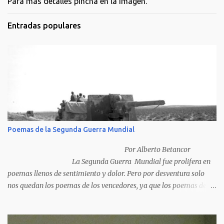
Para más detalles pincha en la imagen.
Entradas populares
Poemas de la Segunda Guerra Mundial
Por Alberto Betancor
La Segunda Guerra Mundial fue prolifera en
poemas llenos de sentimiento y dolor. Pero por desventura solo
nos quedan los poemas de los vencedores, ya que los poemas de
los vencidos han desaparecido y en muchos casos destruidos por
las llamas del fuego como sucedió con los generales y poetas
japoneses Masaharu Homma y Hideky Tojo. Mejor suerte no