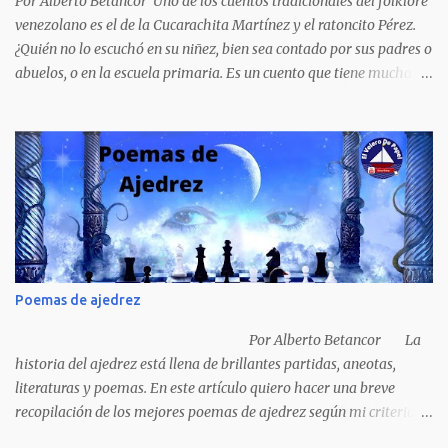
Por Alberto Betancor Uno de los cuentos tradicionales del folklore
venezolano es el de la Cucarachita Martínez y el ratoncito Pérez.
¿Quién no lo escuchó en su niñez, bien sea contado por sus padres o
abuelos, o en la escuela primaria. Es un cuento que tiene muchas
versiones, pero en el fondo, por aquí les dejo la versión que
recuerdo de mi infancia. Había una vez, cuando los animales
hablaban, hace mucho, mucho tiempo, una Cucarachita llamada
Martínez que estaba barriendo el zaguán (porche) de su casa,
cuando vio algo que brillaba, se sorprendió y se emocionó al ver lo
que veían sus ojos, era un mediecito (moneda de cinco céntimos).
La recogió y se preguntó de quien sería, pero al ver que no era de
nadie se la guardó en el bolsillo y siguió barriendo y pensando que
podría comprar, pensó en comprar una casa, pero desecho la idea
Poemas de ajedrez
porque ya tenía una casa, pensó en un carro (coche), pero desecho
la idea porque no sabía manejar (conducir) al final se le ocurrió
Por Alberto Betancor La
comprarse un vestido y...
historia del ajedrez está llena de brillantes partidas, aneotas,
literaturas y poemas. En este artículo quiero hacer una breve
recopilación de los mejores poemas de ajedrez según mi criterio
subjetivo. El primero en desfilar por estas breves líneas es el