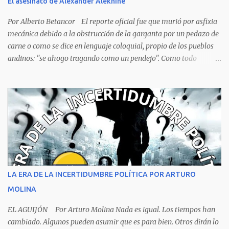
El asesinato de Alexander Alekhine
renovables y no renovables, enfrenta el desafío de superar la
pobreza que afecta a una parte significativa de su población. La
Por Alberto Betancor El reporte oficial fue que murió por asfixia
pobreza no es solo una condición económica, sino también...
mecánica debido a la obstrucción de la garganta por un pedazo de
carne o como se dice en lenguaje coloquial, propio de los pueblos
andinos: "se ahogo tragando como un pendejo". Como todo
dictamen oficial es falso, solo al ver la foto de la escena del crimen,
no hace falta ser un experto, ni siquiera un estudiante de
criminalística para determinar que no se trata de una muerte por
asfixia, ya que la reacción de una persona que está perdiendo la
respiración es levantarse y manotear, para desplomarse en el suelo
cogiendo todo lo que consigue a su lado. La foto habla por si
sola, la mesa ordenada, los platos terminados o tapados, todo en
orden y el campeón mundial sentado apacible y sin presentar su
rostro rasgos de asfixia mecánica, que se reflejan en un color
LA ERA DE LA INCERTIDUMBRE POLÍTICA POR ARTURO
oscuro que les suele aparecer en su rostro. Pero hagamos un
MOLINA
recuento de lo sucedido antes de este día fatídico. ...
EL AGUIJÓN Por Arturo Molina Nada es igual. Los tiempos han
cambiado. Algunos pueden asumir que es para bien. Otros dirán lo