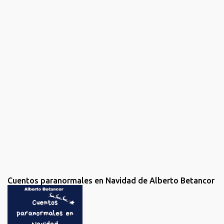
t
a
r
i
o
s
Cuentos paranormales en Navidad de Alberto Betancor