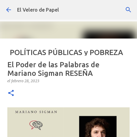
Ir al contenido principal
El Velero de Papel
POLÍTICAS PÚBLICAS y POBREZA
POR ARTURO MOLINA
El Poder de las Palabras de
el
septiembre 22, 2024
ARTÍCULOS
ARTURO-MOLINA
Mariano Sigman RESEÑA
OPINIÓN
POLÍTICAS PÚBLICAS Y POBREZA
el
febrero 28, 2023
0