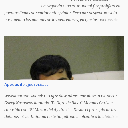
La Segunda Guerra Mundial fue prolifera en
poemas llenos de sentimiento y dolor. Pero por desventura solo
nos quedan los poemas de los vencedores, ya que los poemas de
los vencidos han desaparecido y en muchos casos destruidos por
las llamas del fuego como sucedió con los generales y poetas
japoneses Masaharu Homma y Hideky Tojo. Mejor suerte no
corrieron los poetas alemanes, italianos o los franceses que
acariciaron la causa nacional socialista, sus nombres con sus
escritos de...
Apodos de ajedrecistas
Wiswanathan Anand: El Tigre de Madras. Por Alberto Betancor
Garry Kasparov llamado "El Ogro de Baku" Magnus Carlsen
conocido con "El Mozar del Ajedrez" Desde el principio de los
tiempos, el ser humano no le ha faltado la picarda o la idolatría
para colocar apodos, motes, alias,sobrenombres, seudónimos,