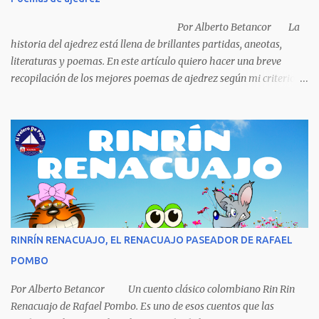
porque ya tenía una casa, pensó en un carro (coche), pero desecho
la idea porque no sabía manejar (conducir) al final se le ocurrió
Por Alberto Betancor La
comprarse un vestido y...
historia del ajedrez está llena de brillantes partidas, aneotas,
literaturas y poemas. En este artículo quiero hacer una breve
recopilación de los mejores poemas de ajedrez según mi criterio
subjetivo. El primero en desfilar por estas breves líneas es el
escritor y poeta argentino Jorge Luis Borges (1899-1986). Sin duda
Borges es uno de los grandes pensadores del Siglo XX, su obra
universal trasciende más allá del premio Nobel de Literatura que le
fue negado por razones políticas, pero como hombre de principios
y sabiendo que sus posturas ideológicas eran un óbice para
obtenerlo, prefirió sus principios que el Nobel. Jorg...
RINRÍN RENACUAJO, EL RENACUAJO PASEADOR DE RAFAEL
POMBO
Por Alberto Betancor Un cuento clásico colombiano Rin Rin
Renacuajo de Rafael Pombo. Es uno de esos cuentos que las