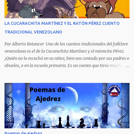
personajes, cuatro crímenes que conmocionaron a la sociedad
venezolana y cuyos presuntos autores quedaron en libertad, pese a
tener la policía pruebas e indicios suficientes de culpabilidad. La
LA CUCARACHITA MARTÍNEZ Y EL RATÓN PÉREZ CUENTO
novela ha sido la más exitosa en la historia literaria venezolana,
TRADICIONAL VENEZOLANO
porque refleja los males del poder judicial y de la sociedad
venezolana, tráfico...
Por Alberto Betancor Uno de los cuentos tradicionales del folklore
venezolano es el de la Cucarachita Martínez y el ratoncito Pérez.
¿Quién no lo escuchó en su niñez, bien sea contado por sus padres o
abuelos, o en la escuela primaria. Es un cuento que tiene muchas
versiones, pero en el fondo, por aquí les dejo la versión que
recuerdo de mi infancia. Había una vez, cuando los animales
hablaban, hace mucho, mucho tiempo, una Cucarachita llamada
Martínez que estaba barriendo el zaguán (porche) de su casa,
cuando vio algo que brillaba, se sorprendió y se emocionó al ver lo
que veían sus ojos, era un mediecito (moneda de cinco céntimos).
La recogió y se preguntó de quien sería, pero al ver que no era de
nadie se la guardó en el bolsillo y siguió barriendo y pensando que
podría comprar, pensó en comprar una casa, pero desecho la idea
Poemas de ajedrez