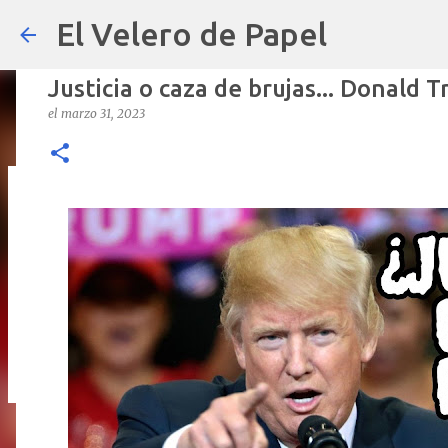
El Velero de Papel
Justicia o caza de brujas... Donald
el
marzo 31, 2023
POLÍTICAS PÚBLICAS y POBREZA 
el
septiembre 22, 2024
ARTÍCULOS
ARTURO-MOLINA
OPINIÓN
0