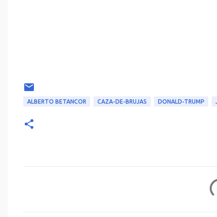
ALBERTO BETANCOR
CAZA-DE-BRUJAS
DONALD-TRUMP
C
o
m