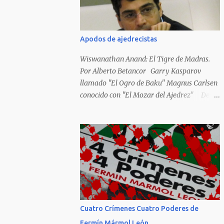
Hideky Tojo. Mejor suerte no corrieron los
poetas alemanes, italianos o los franceses
que acariciaron la causa nacional socialista,
Apodos de ajedrecistas
sus nombres con sus escritos de...
Wiswanathan Anand: El Tigre de Madras.
Por Alberto Betancor Garry Kasparov
llamado "El Ogro de Baku" Magnus Carlsen
conocido con "El Mozar del Ajedrez" Desde
el principio de los tiempos, el ser humano no
le ha faltado la picarda o la idolatría para
colocar apodos, motes, alias,sobrenombres,
seudónimos, apelativos y remoquetes. El
juego ciencia no escapa de esto y hemos
tenido una serie de apodos para las estrellas
del ajedrez, en algunos casos muy
originales. Aquí les dejo una breve lista con
algunos de los nombres de los más
Cuatro Crímenes Cuatro Poderes de
destacados. Siegbert Tarrasch: El Preceptor
Fermín Mármol León