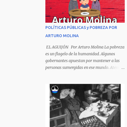
Sombrero encintado y chupa de boda. -
¡Muchacho, no salgas!- le grita mamá pero
él hace un gesto y orondo se va. Halló en el
camino, a un ratón vecino Y le dijo: -¡amigo!-
POLÍTICAS PÚBLICAS y POBREZA POR
venga usted conmigo, Visitemos juntos a
ARTURO MOLINA
doña ratona Y habrá francachela y habrá
comilona. A poco llegaron, y avanza ratón,
EL AGUIJÓN Por Arturo Molina La pobreza
Estírase el cuello, coge el aldabón, Da dos o
es un flagelo de la humanidad. Algunos
tres golpes, preguntan: ¿quién es? -Yo doña
gobernantes apuestan por mantener a las
ratona, beso a usted los pies ¿Está usted en
personas sumergidas en ese mundo. Atentan
casa? -Sí señor sí estoy, y celebro mucho ver
contra toda superación que pueda generarse.
a ustedes hoy; estaba en mi oficio, hilando
Desde la planificación gubernamental se
algodón, pero eso no importa; bienvenidos
elude la política pública que cimiente las
son. Se hicieron la venia, se dieron la mano, Y
bases para minimizar el impacto negativo
dice Rat...
en el desarrollo de los países. Desarrollados,
sub desarrollados, atrasados y como se les
quiera llamar, son parte de un escenario
donde se conjuga el poder y el control en