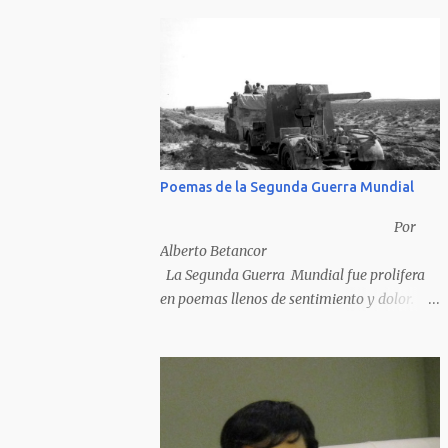
Poemas de la Segunda Guerra Mundial
Por
Alberto Betancor
La Segunda Guerra Mundial fue prolifera
en poemas llenos de sentimiento y dolor.
Pero por desventura solo nos quedan los
poemas de los vencedores, ya que los
poemas de los vencidos han desaparecido y
en muchos casos destruidos por las llamas
del fuego como sucedió con los generales y
poetas japoneses Masaharu Homma y