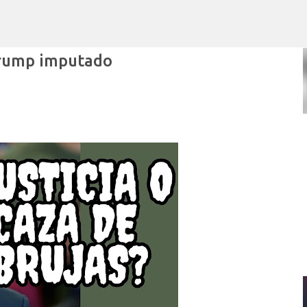
Ir al contenido principal
 Trump imputado
POR ARTURO MOLINA
POLÍTICAS PÚBLICAS Y POBREZA