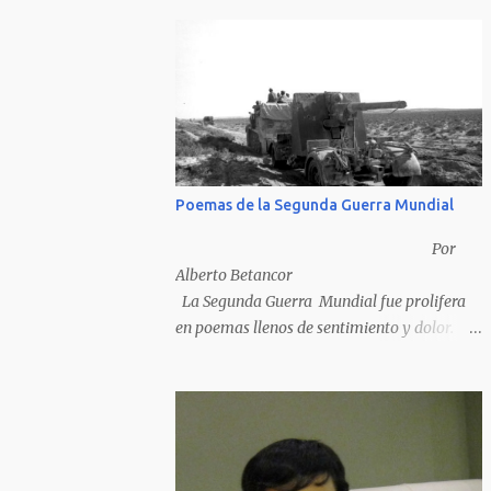
Poemas de la Segunda Guerra Mundial
Por
Alberto Betancor
La Segunda Guerra Mundial fue prolifera
en poemas llenos de sentimiento y dolor.
Pero por desventura solo nos quedan los
poemas de los vencedores, ya que los
poemas de los vencidos han desaparecido y
en muchos casos destruidos por las llamas
del fuego como sucedió con los generales y
poetas japoneses Masaharu Homma y