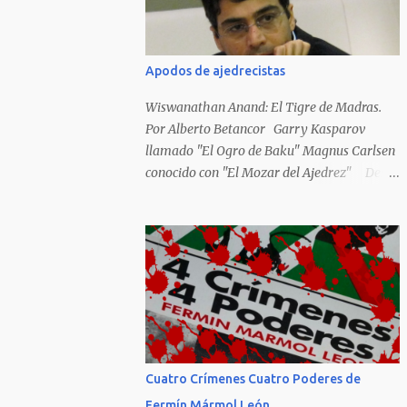
Hideky Tojo. Mejor suerte no corrieron los
poetas alemanes, italianos o los franceses
que acariciaron la causa nacional socialista,
Apodos de ajedrecistas
sus nombres con sus escritos de...
Wiswanathan Anand: El Tigre de Madras.
Por Alberto Betancor Garry Kasparov
llamado "El Ogro de Baku" Magnus Carlsen
conocido con "El Mozar del Ajedrez" Desde
el principio de los tiempos, el ser humano no
le ha faltado la picarda o la idolatría para
colocar apodos, motes, alias,sobrenombres,
seudónimos, apelativos y remoquetes. El
juego ciencia no escapa de esto y hemos
tenido una serie de apodos para las estrellas
del ajedrez, en algunos casos muy
originales. Aquí les dejo una breve lista con
algunos de los nombres de los más
Cuatro Crímenes Cuatro Poderes de
destacados. Siegbert Tarrasch: El Preceptor
Fermín Mármol León