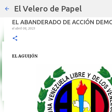
El Velero de Papel
EL ABANDERADO DE ACCIÓN DEMOC
el
abril 08, 2023
POLÍTICAS PÚBLICAS y POBREZA 
EL AGUIJÓN
el
septiembre 22, 2024
ARTÍCULOS
ARTURO-MOLINA
OPINIÓN
0