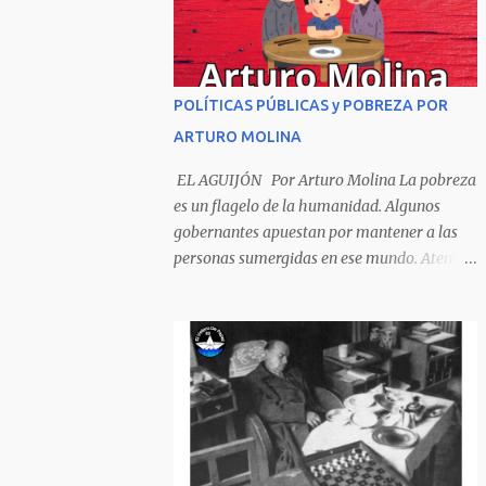
Sombrero encintado y chupa de boda. -
¡Muchacho, no salgas!- le grita mamá pero
él hace un gesto y orondo se va. Halló en el
camino, a un ratón vecino Y le dijo: -¡amigo!-
POLÍTICAS PÚBLICAS y POBREZA POR
venga usted conmigo, Visitemos juntos a
ARTURO MOLINA
doña ratona Y habrá francachela y habrá
comilona. A poco llegaron, y avanza ratón,
EL AGUIJÓN Por Arturo Molina La pobreza
Estírase el cuello, coge el aldabón, Da dos o
es un flagelo de la humanidad. Algunos
tres golpes, preguntan: ¿quién es? -Yo doña
gobernantes apuestan por mantener a las
ratona, beso a usted los pies ¿Está usted en
personas sumergidas en ese mundo. Atentan
casa? -Sí señor sí estoy, y celebro mucho ver
contra toda superación que pueda generarse.
a ustedes hoy; estaba en mi oficio, hilando
Desde la planificación gubernamental se
algodón, pero eso no importa; bienvenidos
elude la política pública que cimiente las
son. Se hicieron la venia, se dieron la mano, Y
bases para minimizar el impacto negativo
dice Rat...
en el desarrollo de los países. Desarrollados,
sub desarrollados, atrasados y como se les
quiera llamar, son parte de un escenario
donde se conjuga el poder y el control en