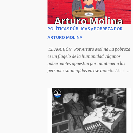
Sombrero encintado y chupa de boda. -
¡Muchacho, no salgas!- le grita mamá pero
él hace un gesto y orondo se va. Halló en el
camino, a un ratón vecino Y le dijo: -¡amigo!-
POLÍTICAS PÚBLICAS y POBREZA POR
venga usted conmigo, Visitemos juntos a
ARTURO MOLINA
doña ratona Y habrá francachela y habrá
comilona. A poco llegaron, y avanza ratón,
EL AGUIJÓN Por Arturo Molina La pobreza
Estírase el cuello, coge el aldabón, Da dos o
es un flagelo de la humanidad. Algunos
tres golpes, preguntan: ¿quién es? -Yo doña
gobernantes apuestan por mantener a las
ratona, beso a usted los pies ¿Está usted en
personas sumergidas en ese mundo. Atentan
casa? -Sí señor sí estoy, y celebro mucho ver
contra toda superación que pueda generarse.
a ustedes hoy; estaba en mi oficio, hilando
Desde la planificación gubernamental se
algodón, pero eso no importa; bienvenidos
elude la política pública que cimiente las
son. Se hicieron la venia, se dieron la mano, Y
bases para minimizar el impacto negativo
dice Rat...
en el desarrollo de los países. Desarrollados,
sub desarrollados, atrasados y como se les
quiera llamar, son parte de un escenario
donde se conjuga el poder y el control en