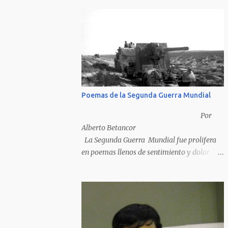
Poemas de la Segunda Guerra Mundial
Por
Alberto Betancor
La Segunda Guerra Mundial fue prolifera
en poemas llenos de sentimiento y dolor.
Pero por desventura solo nos quedan los
poemas de los vencedores, ya que los
poemas de los vencidos han desaparecido y
en muchos casos destruidos por las llamas
del fuego como sucedió con los generales y
poetas japoneses Masaharu Homma y