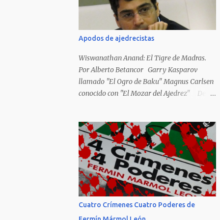
Hideky Tojo. Mejor suerte no corrieron los
poetas alemanes, italianos o los franceses
que acariciaron la causa nacional socialista,
Apodos de ajedrecistas
sus nombres con sus escritos de...
Wiswanathan Anand: El Tigre de Madras.
Por Alberto Betancor Garry Kasparov
llamado "El Ogro de Baku" Magnus Carlsen
conocido con "El Mozar del Ajedrez" Desde
el principio de los tiempos, el ser humano no
le ha faltado la picarda o la idolatría para
colocar apodos, motes, alias,sobrenombres,
seudónimos, apelativos y remoquetes. El
juego ciencia no escapa de esto y hemos
tenido una serie de apodos para las estrellas
del ajedrez, en algunos casos muy
originales. Aquí les dejo una breve lista con
algunos de los nombres de los más
Cuatro Crímenes Cuatro Poderes de
destacados. Siegbert Tarrasch: El Preceptor
Fermín Mármol León