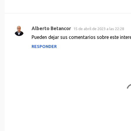
Alberto Betancor
15 de abril de 2023 a las 22:28
C
Pueden dejar sus comentarios sobre este intere
o
RESPONDER
m
e
n
t
a
r
i
o
s