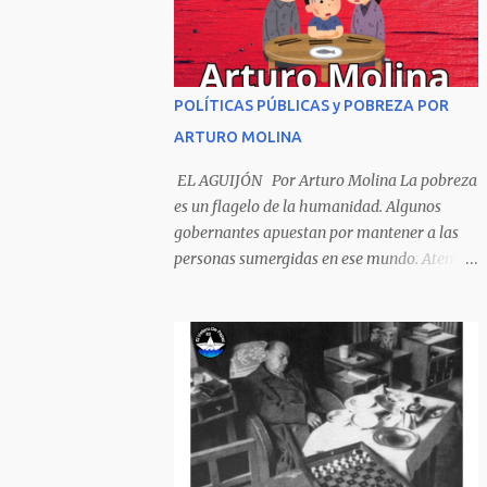
Sombrero encintado y chupa de boda. -
¡Muchacho, no salgas!- le grita mamá pero
él hace un gesto y orondo se va. Halló en el
camino, a un ratón vecino Y le dijo: -¡amigo!-
POLÍTICAS PÚBLICAS y POBREZA POR
venga usted conmigo, Visitemos juntos a
ARTURO MOLINA
doña ratona Y habrá francachela y habrá
comilona. A poco llegaron, y avanza ratón,
EL AGUIJÓN Por Arturo Molina La pobreza
Estírase el cuello, coge el aldabón, Da dos o
es un flagelo de la humanidad. Algunos
tres golpes, preguntan: ¿quién es? -Yo doña
gobernantes apuestan por mantener a las
ratona, beso a usted los pies ¿Está usted en
personas sumergidas en ese mundo. Atentan
casa? -Sí señor sí estoy, y celebro mucho ver
contra toda superación que pueda generarse.
a ustedes hoy; estaba en mi oficio, hilando
Desde la planificación gubernamental se
algodón, pero eso no importa; bienvenidos
elude la política pública que cimiente las
son. Se hicieron la venia, se dieron la mano, Y
bases para minimizar el impacto negativo
dice Rat...
en el desarrollo de los países. Desarrollados,
sub desarrollados, atrasados y como se les
quiera llamar, son parte de un escenario
donde se conjuga el poder y el control en