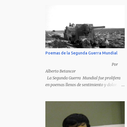
Poemas de la Segunda Guerra Mundial
Por
Alberto Betancor
La Segunda Guerra Mundial fue prolifera
en poemas llenos de sentimiento y dolor.
Pero por desventura solo nos quedan los
poemas de los vencedores, ya que los
poemas de los vencidos han desaparecido y
en muchos casos destruidos por las llamas
del fuego como sucedió con los generales y
poetas japoneses Masaharu Homma y