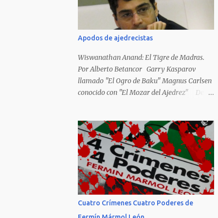
Hideky Tojo. Mejor suerte no corrieron los
poetas alemanes, italianos o los franceses
que acariciaron la causa nacional socialista,
Apodos de ajedrecistas
sus nombres con sus escritos de...
Wiswanathan Anand: El Tigre de Madras.
Por Alberto Betancor Garry Kasparov
llamado "El Ogro de Baku" Magnus Carlsen
conocido con "El Mozar del Ajedrez" Desde
el principio de los tiempos, el ser humano no
le ha faltado la picarda o la idolatría para
colocar apodos, motes, alias,sobrenombres,
seudónimos, apelativos y remoquetes. El
juego ciencia no escapa de esto y hemos
tenido una serie de apodos para las estrellas
del ajedrez, en algunos casos muy
originales. Aquí les dejo una breve lista con
algunos de los nombres de los más
Cuatro Crímenes Cuatro Poderes de
destacados. Siegbert Tarrasch: El Preceptor
Fermín Mármol León