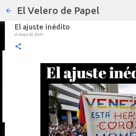
El Velero de Papel
El ajuste inédito
el
mayo 10, 2023
POLÍTICAS PÚBLICAS y POBREZA 
el
septiembre 22, 2024
ARTÍCULOS
ARTURO-MOLINA
OPINIÓN
0