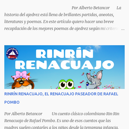
la idea porque no sabía manejar (conducir) al final se le ocurrió
Por Alberto Betancor La
comprarse un vestido y...
historia del ajedrez está llena de brillantes partidas, aneotas,
literaturas y poemas. En este artículo quiero hacer una breve
recopilación de los mejores poemas de ajedrez según mi criterio
subjetivo. El primero en desfilar por estas breves líneas es el
escritor y poeta argentino Jorge Luis Borges (1899-1986). Sin duda
Borges es uno de los grandes pensadores del Siglo XX, su obra
universal trasciende más allá del premio Nobel de Literatura que le
fue negado por razones políticas, pero como hombre de principios
y sabiendo que sus posturas ideológicas eran un óbice para
obtenerlo, prefirió sus principios que el Nobel. Jorg...
RINRÍN RENACUAJO, EL RENACUAJO PASEADOR DE RAFAEL
POMBO
Por Alberto Betancor Un cuento clásico colombiano Rin Rin
Renacuajo de Rafael Pombo. Es uno de esos cuentos que las
madres suelen contarles a los niños desde la temprana infancia.