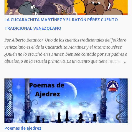
personajes, cuatro crímenes que conmocionaron a la sociedad
venezolana y cuyos presuntos autores quedaron en libertad, pese a
tener la policía pruebas e indicios suficientes de culpabilidad. La
LA CUCARACHITA MARTÍNEZ Y EL RATÓN PÉREZ CUENTO
novela ha sido la más exitosa en la historia literaria venezolana,
TRADICIONAL VENEZOLANO
porque refleja los males del poder judicial y de la sociedad
venezolana, tráfico...
Por Alberto Betancor Uno de los cuentos tradicionales del folklore
venezolano es el de la Cucarachita Martínez y el ratoncito Pérez.
¿Quién no lo escuchó en su niñez, bien sea contado por sus padres o
abuelos, o en la escuela primaria. Es un cuento que tiene muchas
versiones, pero en el fondo, por aquí les dejo la versión que
recuerdo de mi infancia. Había una vez, cuando los animales
hablaban, hace mucho, mucho tiempo, una Cucarachita llamada
Martínez que estaba barriendo el zaguán (porche) de su casa,
cuando vio algo que brillaba, se sorprendió y se emocionó al ver lo
que veían sus ojos, era un mediecito (moneda de cinco céntimos).
La recogió y se preguntó de quien sería, pero al ver que no era de
nadie se la guardó en el bolsillo y siguió barriendo y pensando que
podría comprar, pensó en comprar una casa, pero desecho la idea
Poemas de ajedrez
porque ya tenía una casa, pensó en un carro (coche), pero desecho