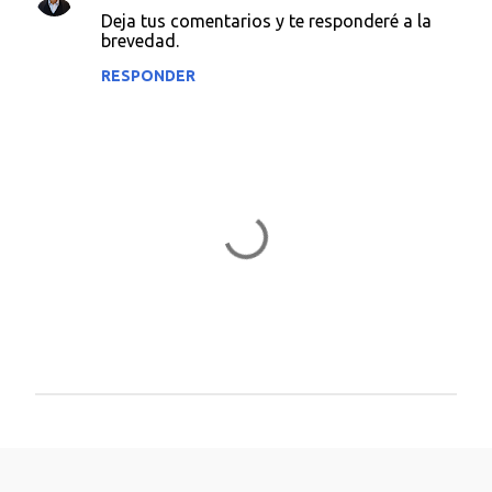
C
Deja tus comentarios y te responderé a la
o
brevedad.
m
RESPONDER
e
n
t
a
r
i
o
s
P
u
b
l