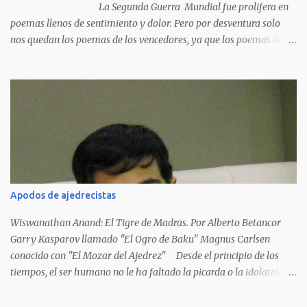
La Segunda Guerra Mundial fue prolifera en
poemas llenos de sentimiento y dolor. Pero por desventura solo
nos quedan los poemas de los vencedores, ya que los poemas de
los vencidos han desaparecido y en muchos casos destruidos por
las llamas del fuego como sucedió con los generales y poetas
japoneses Masaharu Homma y Hideky Tojo. Mejor suerte no
corrieron los poetas alemanes, italianos o los franceses que
acariciaron la causa nacional socialista, sus nombres con sus
escritos de...
Apodos de ajedrecistas
Wiswanathan Anand: El Tigre de Madras. Por Alberto Betancor
Garry Kasparov llamado "El Ogro de Baku" Magnus Carlsen
conocido con "El Mozar del Ajedrez" Desde el principio de los
tiempos, el ser humano no le ha faltado la picarda o la idolatría
para colocar apodos, motes, alias,sobrenombres, seudónimos,
apelativos y remoquetes. El juego ciencia no escapa de esto y