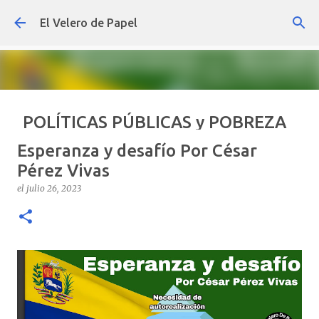
Ir al contenido principal
El Velero de Papel
POLÍTICAS PÚBLICAS y POBREZA
POR ARTURO MOLINA
Esperanza y desafío Por César
el
septiembre 22, 2024
ARTÍCULOS
ARTURO-MOLINA
Pérez Vivas
OPINIÓN
POLÍTICAS PÚBLICAS Y POBREZA
el
julio 26, 2023
0