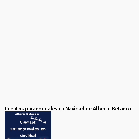
i
c
a
r
u
n
c
o
m
e
n
t
a
r
i
o
Cuentos paranormales en Navidad de Alberto Betancor