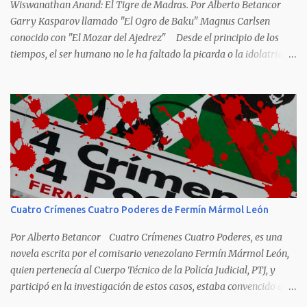
Wiswanathan Anand: El Tigre de Madras. Por Alberto Betancor
Garry Kasparov llamado "El Ogro de Baku" Magnus Carlsen
conocido con "El Mozar del Ajedrez" Desde el principio de los
tiempos, el ser humano no le ha faltado la picarda o la idolatría
para colocar apodos, motes, alias,sobrenombres, seudónimos,
apelativos y remoquetes. El juego ciencia no escapa de esto y
hemos tenido una serie de apodos para las estrellas del ajedrez, en
algunos casos muy originales. Aquí les dejo una breve lista con
algunos de los nombres de los más destacados. Siegbert Tarrasch:
El Preceptor Germánico y el Hércules de los Torneos. Joseph
Henrry Blackburne: La Muerte Negra. Wiswanathan Anand: El
Tigre de Madras. Tiran Petrosian: Boa Constrictora, El Tigre de
Hierro. El Maestro de la Defensa, El Ministro de la Defensa. El
Cuatro Crímenes Cuatro Poderes de Fermín Mármol León
Impenetrale. El Erizo. y El Mejor Portero de Armenia. Anatoly
Karpov. El gélido Tolia. Garry Kasparov: El Ogro de Baku...
Por Alberto Betancor Cuatro Crímenes Cuatro Poderes, es una
novela escrita por el comisario venezolano Fermín Mármol León,
quien pertenecía al Cuerpo Técnico de la Policía Judicial, PTJ, y
participó en la investigación de estos casos, estaba convencido que
los culpables quedaron en libertad porque fueron protegidos por