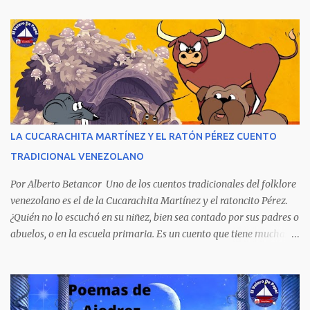
cuatro poderes: el político, el religioso, el militar y el económico.
Aunque la narración no es precisamente una obra literaria, esta
novela publicada en 1978 se transformó en un autentico Bestseller
venezolano al vender rápidamente tres ediciones por su
extraordinario contenido y detalla, cambiando los nombres de los
personajes, cuatro crímenes que conmocionaron a la sociedad
venezolana y cuyos presuntos autores quedaron en libertad, pese a
tener la policía pruebas e indicios suficientes de culpabilidad. La
LA CUCARACHITA MARTÍNEZ Y EL RATÓN PÉREZ CUENTO
novela ha sido la más exitosa en la historia literaria venezolana,
TRADICIONAL VENEZOLANO
porque refleja los males del poder judicial y de la sociedad
venezolana, tráfico...
Por Alberto Betancor Uno de los cuentos tradicionales del folklore
venezolano es el de la Cucarachita Martínez y el ratoncito Pérez.
¿Quién no lo escuchó en su niñez, bien sea contado por sus padres o
abuelos, o en la escuela primaria. Es un cuento que tiene muchas
versiones, pero en el fondo, por aquí les dejo la versión que
recuerdo de mi infancia. Había una vez, cuando los animales
hablaban, hace mucho, mucho tiempo, una Cucarachita llamada
Martínez que estaba barriendo el zaguán (porche) de su casa,