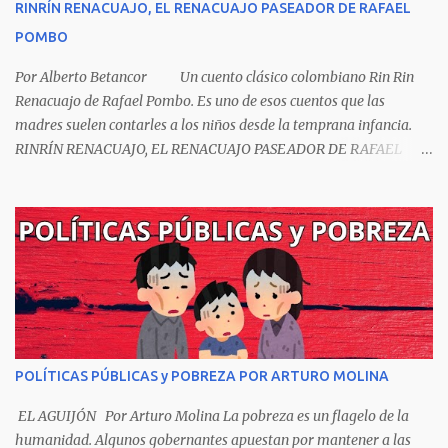
RINRÍN RENACUAJO, EL RENACUAJO PASEADOR DE RAFAEL
POMBO
Por Alberto Betancor Un cuento clásico colombiano Rin Rin
Renacuajo de Rafael Pombo. Es uno de esos cuentos que las
madres suelen contarles a los niños desde la temprana infancia.
RINRÍN RENACUAJO, EL RENACUAJO PASEADOR DE RAFAEL
POMBO El hijo de rana, Rinrín renacuajo Salió esta mañana muy
tieso y muy majo Con pantalón corto, corbata a la moda
Sombrero encintado y chupa de boda. -¡Muchacho, no salgas!- le
grita mamá pero él hace un gesto y orondo se va. Halló en el
camino, a un ratón vecino Y le dijo: -¡amigo!- venga usted conmigo,
Visitemos juntos a doña ratona Y habrá francachela y habrá
comilona. A poco llegaron, y avanza ratón, Estírase el cuello, coge
el aldabón, Da dos o tres golpes, preguntan: ¿quién es? -Yo doña
ratona, beso a usted los pies ¿Está usted en casa? -Sí señor sí estoy,
POLÍTICAS PÚBLICAS y POBREZA POR ARTURO MOLINA
y celebro mucho ver a ustedes hoy; estaba en mi oficio, hilando
algodón, pero eso no importa; bienvenidos son. Se hicieron la
EL AGUIJÓN Por Arturo Molina La pobreza es un flagelo de la
venia, se dieron la mano, Y dice Rat...
humanidad. Algunos gobernantes apuestan por mantener a las