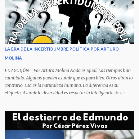
criminalística para determinar que no se trata de una muerte por
asfixia, ya que la reacción de una persona que está perdiendo la
respiración es levantarse y manotear, para desplomarse en el suelo
cogiendo todo lo que consigue a su lado. La foto habla por si
sola, la mesa ordenada, los platos terminados o tapados, todo en
orden y el campeón mundial sentado apacible y sin presentar su
rostro rasgos de asfixia mecánica, que se reflejan en un color
LA ERA DE LA INCERTIDUMBRE POLÍTICA POR ARTURO
oscuro que les suele aparecer en su rostro. Pero hagamos un
MOLINA
recuento de lo sucedido antes de este día fatídico. ...
EL AGUIJÓN Por Arturo Molina Nada es igual. Los tiempos han
cambiado. Algunos pueden asumir que es para bien. Otros dirán lo
contrario. Esa es la naturaleza humana. La diferencia es su
etiqueta. Asumir la diversidad es respetar la inteligencia de las
personas y valorar su creencia cultural, religiosa y política. La
inestabilidad política que se registra en buena parte del mundo
obliga a los líderes, a crear de forma urgente, estrategias
responsables para restituir la confianza de los ciudadanos hacia
las instituciones. El desmoronamiento moral de la sociedad va a
repercutir en la de los gobernantes, a quienes los devorará la