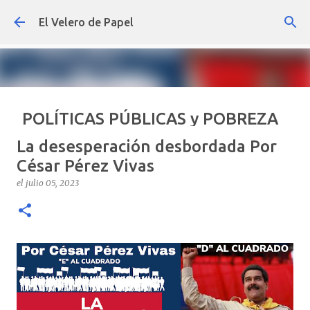
Ir al contenido principal
El Velero de Papel
POLÍTICAS PÚBLICAS y POBREZA
POR ARTURO MOLINA
La desesperación desbordada Por
el
septiembre 22, 2024
ARTÍCULOS
ARTURO-MOLINA
César Pérez Vivas
OPINIÓN
POLÍTICAS PÚBLICAS Y POBREZA
el
julio 05, 2023
0