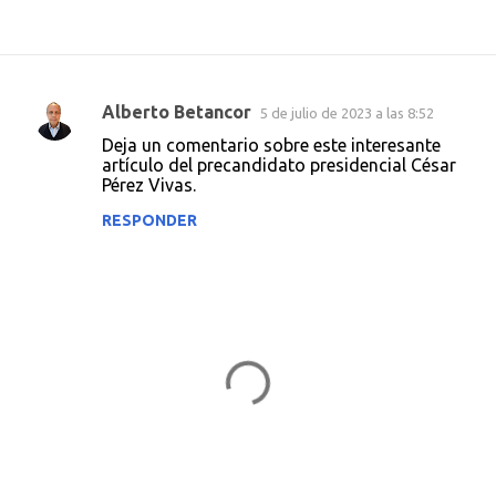
Alberto Betancor
5 de julio de 2023 a las 8:52
C
Deja un comentario sobre este interesante
o
artículo del precandidato presidencial César
Pérez Vivas.
m
e
RESPONDER
n
t
a
r
i
o
s