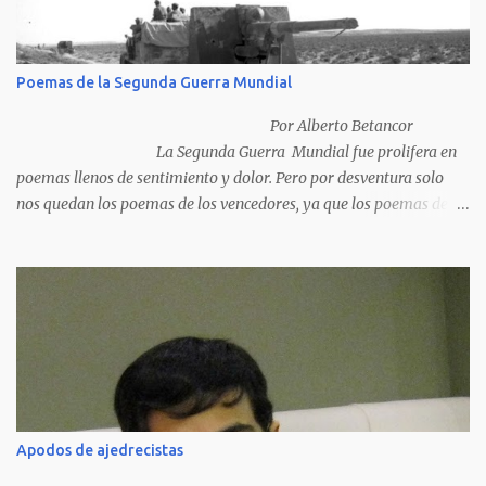
Poemas de la Segunda Guerra Mundial
Por Alberto Betancor
La Segunda Guerra Mundial fue prolifera en
poemas llenos de sentimiento y dolor. Pero por desventura solo
nos quedan los poemas de los vencedores, ya que los poemas de
los vencidos han desaparecido y en muchos casos destruidos por
las llamas del fuego como sucedió con los generales y poetas
japoneses Masaharu Homma y Hideky Tojo. Mejor suerte no
corrieron los poetas alemanes, italianos o los franceses que
acariciaron la causa nacional socialista, sus nombres con sus
escritos de...
Apodos de ajedrecistas