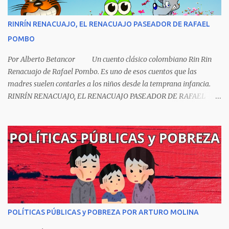
RINRÍN RENACUAJO, EL RENACUAJO PASEADOR DE RAFAEL
POMBO
Por Alberto Betancor Un cuento clásico colombiano Rin Rin
Renacuajo de Rafael Pombo. Es uno de esos cuentos que las
madres suelen contarles a los niños desde la temprana infancia.
RINRÍN RENACUAJO, EL RENACUAJO PASEADOR DE RAFAEL
POMBO El hijo de rana, Rinrín renacuajo Salió esta mañana muy
tieso y muy majo Con pantalón corto, corbata a la moda
Sombrero encintado y chupa de boda. -¡Muchacho, no salgas!- le
grita mamá pero él hace un gesto y orondo se va. Halló en el
camino, a un ratón vecino Y le dijo: -¡amigo!- venga usted conmigo,
Visitemos juntos a doña ratona Y habrá francachela y habrá
comilona. A poco llegaron, y avanza ratón, Estírase el cuello, coge
el aldabón, Da dos o tres golpes, preguntan: ¿quién es? -Yo doña
ratona, beso a usted los pies ¿Está usted en casa? -Sí señor sí estoy,
POLÍTICAS PÚBLICAS y POBREZA POR ARTURO MOLINA
y celebro mucho ver a ustedes hoy; estaba en mi oficio, hilando