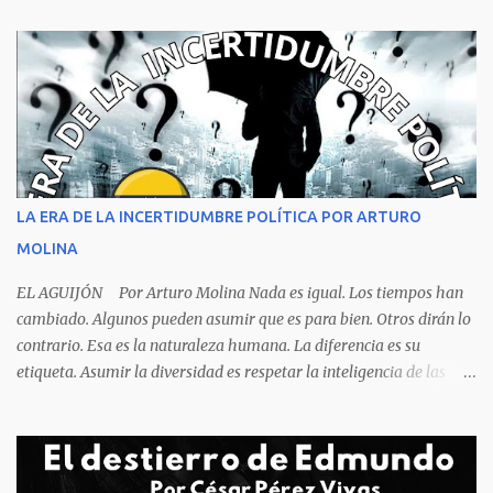
no hace falta ser un experto, ni siquiera un estudiante de
criminalística para determinar que no se trata de una muerte por
asfixia, ya que la reacción de una persona que está perdiendo la
respiración es levantarse y manotear, para desplomarse en el suelo
cogiendo todo lo que consigue a su lado. La foto habla por si
sola, la mesa ordenada, los platos terminados o tapados, todo en
orden y el campeón mundial sentado apacible y sin presentar su
rostro rasgos de asfixia mecánica, que se reflejan en un color
LA ERA DE LA INCERTIDUMBRE POLÍTICA POR ARTURO
oscuro que les suele aparecer en su rostro. Pero hagamos un
MOLINA
recuento de lo sucedido antes de este día fatídico. ...
EL AGUIJÓN Por Arturo Molina Nada es igual. Los tiempos han
cambiado. Algunos pueden asumir que es para bien. Otros dirán lo
contrario. Esa es la naturaleza humana. La diferencia es su
etiqueta. Asumir la diversidad es respetar la inteligencia de las
personas y valorar su creencia cultural, religiosa y política. La
inestabilidad política que se registra en buena parte del mundo
obliga a los líderes, a crear de forma urgente, estrategias
responsables para restituir la confianza de los ciudadanos hacia