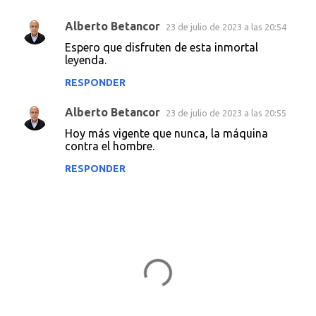
Alberto Betancor
23 de julio de 2023 a las 20:54
C
Espero que disfruten de esta inmortal
o
leyenda.
m
RESPONDER
e
Alberto Betancor
n
23 de julio de 2023 a las 20:55
t
Hoy más vigente que nunca, la máquina
contra el hombre.
a
RESPONDER
r
i
o
s