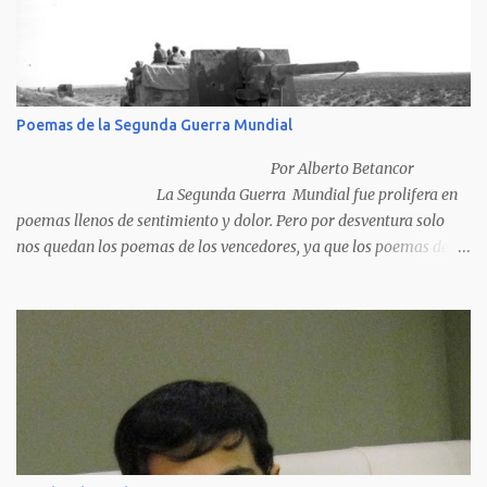
Poemas de la Segunda Guerra Mundial
Por Alberto Betancor
La Segunda Guerra Mundial fue prolifera en
poemas llenos de sentimiento y dolor. Pero por desventura solo
nos quedan los poemas de los vencedores, ya que los poemas de
los vencidos han desaparecido y en muchos casos destruidos por
las llamas del fuego como sucedió con los generales y poetas
japoneses Masaharu Homma y Hideky Tojo. Mejor suerte no
corrieron los poetas alemanes, italianos o los franceses que
acariciaron la causa nacional socialista, sus nombres con sus
escritos de...