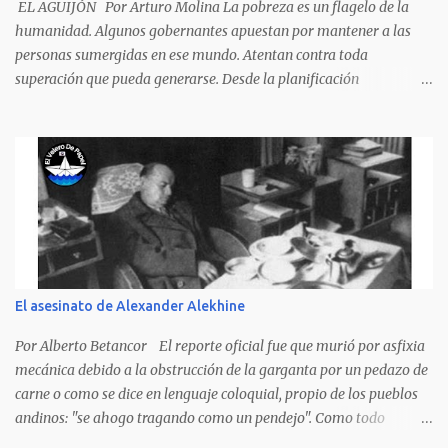
algodón, pero eso no importa; bienvenidos son. Se hicieron la
EL AGUIJÓN Por Arturo Molina La pobreza es un flagelo de la
venia, se dieron la mano, Y dice Rat...
humanidad. Algunos gobernantes apuestan por mantener a las
personas sumergidas en ese mundo. Atentan contra toda
superación que pueda generarse. Desde la planificación
gubernamental se elude la política pública que cimiente las bases
para minimizar el impacto negativo en el desarrollo de los países.
Desarrollados, sub desarrollados, atrasados y como se les quiera
llamar, son parte de un escenario donde se conjuga el poder y el
control en manos de minorías, en detrimento de las mayorías.
Voceros con diferentes matices salen al ruedo a atacar las posturas
de unos contra otros, para que la sociedad los vea como los
redentores, y terminan siendo el fraude personalizado. Venezuela,
un país bendecido por la abundancia de recursos naturales,
El asesinato de Alexander Alekhine
renovables y no renovables, enfrenta el desafío de superar la
pobreza que afecta a una parte significativa de su población. La
Por Alberto Betancor El reporte oficial fue que murió por asfixia
pobreza no es solo una condición económica, sino también...
mecánica debido a la obstrucción de la garganta por un pedazo de
carne o como se dice en lenguaje coloquial, propio de los pueblos
andinos: "se ahogo tragando como un pendejo". Como todo
dictamen oficial es falso, solo al ver la foto de la escena del crimen,