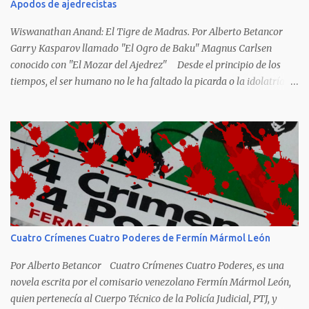
Apodos de ajedrecistas
Wiswanathan Anand: El Tigre de Madras. Por Alberto Betancor
Garry Kasparov llamado "El Ogro de Baku" Magnus Carlsen
conocido con "El Mozar del Ajedrez" Desde el principio de los
tiempos, el ser humano no le ha faltado la picarda o la idolatría
para colocar apodos, motes, alias,sobrenombres, seudónimos,
apelativos y remoquetes. El juego ciencia no escapa de esto y
hemos tenido una serie de apodos para las estrellas del ajedrez, en
algunos casos muy originales. Aquí les dejo una breve lista con
algunos de los nombres de los más destacados. Siegbert Tarrasch:
El Preceptor Germánico y el Hércules de los Torneos. Joseph
Henrry Blackburne: La Muerte Negra. Wiswanathan Anand: El
Tigre de Madras. Tiran Petrosian: Boa Constrictora, El Tigre de
Hierro. El Maestro de la Defensa, El Ministro de la Defensa. El
Cuatro Crímenes Cuatro Poderes de Fermín Mármol León
Impenetrale. El Erizo. y El Mejor Portero de Armenia. Anatoly
Karpov. El gélido Tolia. Garry Kasparov: El Ogro de Baku...
Por Alberto Betancor Cuatro Crímenes Cuatro Poderes, es una
novela escrita por el comisario venezolano Fermín Mármol León,
quien pertenecía al Cuerpo Técnico de la Policía Judicial, PTJ, y