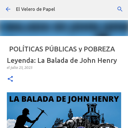
Ir al contenido principal
El Velero de Papel
POLÍTICAS PÚBLICAS y POBREZA
POR ARTURO MOLINA
Leyenda: La Balada de John Henry
el
septiembre 22, 2024
ARTÍCULOS
ARTURO-MOLINA
el
julio 23, 2023
OPINIÓN
POLÍTICAS PÚBLICAS Y POBREZA
0