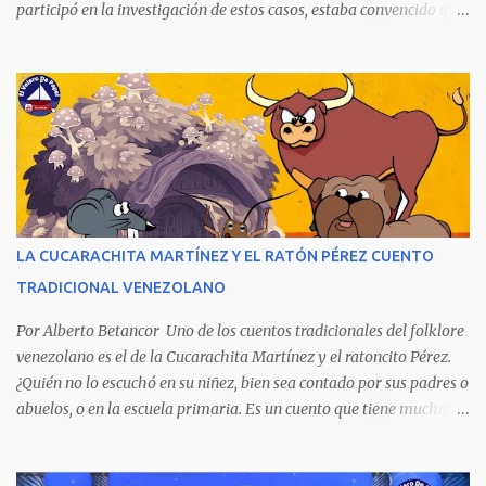
participó en la investigación de estos casos, estaba convencido que
los culpables quedaron en libertad porque fueron protegidos por
cuatro poderes: el político, el religioso, el militar y el económico.
Aunque la narración no es precisamente una obra literaria, esta
novela publicada en 1978 se transformó en un autentico Bestseller
venezolano al vender rápidamente tres ediciones por su
extraordinario contenido y detalla, cambiando los nombres de los
personajes, cuatro crímenes que conmocionaron a la sociedad
venezolana y cuyos presuntos autores quedaron en libertad, pese a
tener la policía pruebas e indicios suficientes de culpabilidad. La
LA CUCARACHITA MARTÍNEZ Y EL RATÓN PÉREZ CUENTO
novela ha sido la más exitosa en la historia literaria venezolana,
TRADICIONAL VENEZOLANO
porque refleja los males del poder judicial y de la sociedad
venezolana, tráfico...
Por Alberto Betancor Uno de los cuentos tradicionales del folklore
venezolano es el de la Cucarachita Martínez y el ratoncito Pérez.
¿Quién no lo escuchó en su niñez, bien sea contado por sus padres o
abuelos, o en la escuela primaria. Es un cuento que tiene muchas
versiones, pero en el fondo, por aquí les dejo la versión que
recuerdo de mi infancia. Había una vez, cuando los animales