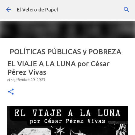
Ir al contenido principal
El Velero de Papel
POLÍTICAS PÚBLICAS y POBREZA
POR ARTURO MOLINA
EL VIAJE A LA LUNA por César
el
septiembre 22, 2024
ARTÍCULOS
ARTURO-MOLINA
Pérez Vivas
OPINIÓN
POLÍTICAS PÚBLICAS Y POBREZA
el
septiembre 20, 2023
0