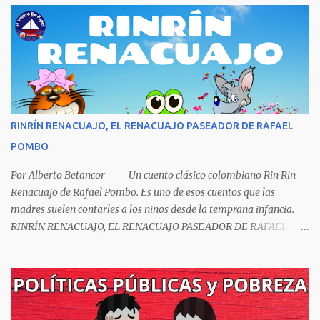
Borges es uno de los grandes pensadores del Siglo XX, su obra
universal trasciende más allá del premio Nobel de Literatura que le
fue negado por razones políticas, pero como hombre de principios
y sabiendo que sus posturas ideológicas eran un óbice para
obtenerlo, prefirió sus principios que el Nobel. Jorg...
RINRÍN RENACUAJO, EL RENACUAJO PASEADOR DE RAFAEL
POMBO
Por Alberto Betancor Un cuento clásico colombiano Rin Rin
Renacuajo de Rafael Pombo. Es uno de esos cuentos que las
madres suelen contarles a los niños desde la temprana infancia.
RINRÍN RENACUAJO, EL RENACUAJO PASEADOR DE RAFAEL
POMBO El hijo de rana, Rinrín renacuajo Salió esta mañana muy
tieso y muy majo Con pantalón corto, corbata a la moda
Sombrero encintado y chupa de boda. -¡Muchacho, no salgas!- le
grita mamá pero él hace un gesto y orondo se va. Halló en el
camino, a un ratón vecino Y le dijo: -¡amigo!- venga usted conmigo,