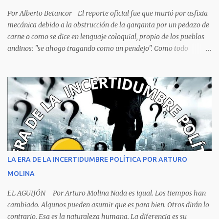
renovables y no renovables, enfrenta el desafío de superar la
pobreza que afecta a una parte significativa de su población. La
Por Alberto Betancor El reporte oficial fue que murió por asfixia
pobreza no es solo una condición económica, sino también...
mecánica debido a la obstrucción de la garganta por un pedazo de
carne o como se dice en lenguaje coloquial, propio de los pueblos
andinos: "se ahogo tragando como un pendejo". Como todo
dictamen oficial es falso, solo al ver la foto de la escena del crimen,
no hace falta ser un experto, ni siquiera un estudiante de
criminalística para determinar que no se trata de una muerte por
asfixia, ya que la reacción de una persona que está perdiendo la
respiración es levantarse y manotear, para desplomarse en el suelo
cogiendo todo lo que consigue a su lado. La foto habla por si
sola, la mesa ordenada, los platos terminados o tapados, todo en
orden y el campeón mundial sentado apacible y sin presentar su
rostro rasgos de asfixia mecánica, que se reflejan en un color
LA ERA DE LA INCERTIDUMBRE POLÍTICA POR ARTURO
oscuro que les suele aparecer en su rostro. Pero hagamos un
MOLINA
recuento de lo sucedido antes de este día fatídico. ...
EL AGUIJÓN Por Arturo Molina Nada es igual. Los tiempos han
cambiado. Algunos pueden asumir que es para bien. Otros dirán lo
contrario. Esa es la naturaleza humana. La diferencia es su