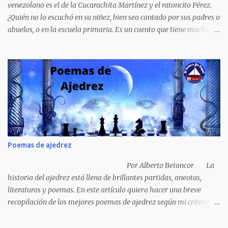
venezolano es el de la Cucarachita Martínez y el ratoncito Pérez.
¿Quién no lo escuchó en su niñez, bien sea contado por sus padres o
abuelos, o en la escuela primaria. Es un cuento que tiene muchas
versiones, pero en el fondo, por aquí les dejo la versión que
recuerdo de mi infancia. Había una vez, cuando los animales
hablaban, hace mucho, mucho tiempo, una Cucarachita llamada
Martínez que estaba barriendo el zaguán (porche) de su casa,
cuando vio algo que brillaba, se sorprendió y se emocionó al ver lo
que veían sus ojos, era un mediecito (moneda de cinco céntimos).
La recogió y se preguntó de quien sería, pero al ver que no era de
nadie se la guardó en el bolsillo y siguió barriendo y pensando que
podría comprar, pensó en comprar una casa, pero desecho la idea
Poemas de ajedrez
porque ya tenía una casa, pensó en un carro (coche), pero desecho
la idea porque no sabía manejar (conducir) al final se le ocurrió
Por Alberto Betancor La
comprarse un vestido y...
historia del ajedrez está llena de brillantes partidas, aneotas,
literaturas y poemas. En este artículo quiero hacer una breve
recopilación de los mejores poemas de ajedrez según mi criterio
subjetivo. El primero en desfilar por estas breves líneas es el
escritor y poeta argentino Jorge Luis Borges (1899-1986). Sin duda