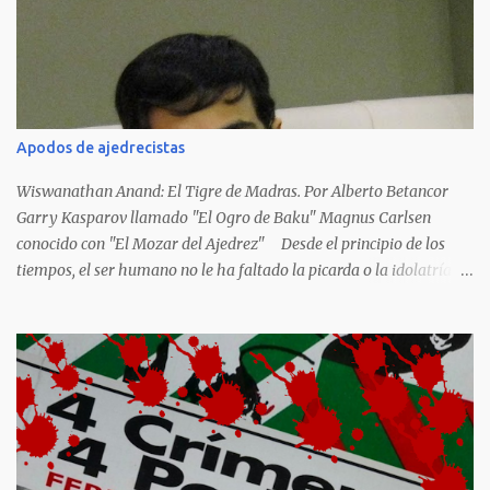
corrieron los poetas alemanes, italianos o los franceses que
acariciaron la causa nacional socialista, sus nombres con sus
escritos de...
Apodos de ajedrecistas
Wiswanathan Anand: El Tigre de Madras. Por Alberto Betancor
Garry Kasparov llamado "El Ogro de Baku" Magnus Carlsen
conocido con "El Mozar del Ajedrez" Desde el principio de los
tiempos, el ser humano no le ha faltado la picarda o la idolatría
para colocar apodos, motes, alias,sobrenombres, seudónimos,
apelativos y remoquetes. El juego ciencia no escapa de esto y
hemos tenido una serie de apodos para las estrellas del ajedrez, en
algunos casos muy originales. Aquí les dejo una breve lista con
algunos de los nombres de los más destacados. Siegbert Tarrasch:
El Preceptor Germánico y el Hércules de los Torneos. Joseph
Henrry Blackburne: La Muerte Negra. Wiswanathan Anand: El
Tigre de Madras. Tiran Petrosian: Boa Constrictora, El Tigre de