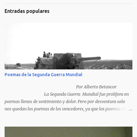
Entradas populares
Poemas de la Segunda Guerra Mundial
Por Alberto Betancor
La Segunda Guerra Mundial fue prolifera en
poemas llenos de sentimiento y dolor. Pero por desventura solo
nos quedan los poemas de los vencedores, ya que los poemas de
los vencidos han desaparecido y en muchos casos destruidos por
las llamas del fuego como sucedió con los generales y poetas
japoneses Masaharu Homma y Hideky Tojo. Mejor suerte no