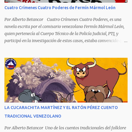
Hierro. El Maestro de la Defensa, El Ministro de la Defensa. El
Cuatro Crímenes Cuatro Poderes de Fermín Mármol León
Impenetrale. El Erizo. y El Mejor Portero de Armenia. Anatoly
Karpov. El gélido Tolia. Garry Kasparov: El Ogro de Baku...
Por Alberto Betancor Cuatro Crímenes Cuatro Poderes, es una
novela escrita por el comisario venezolano Fermín Mármol León,
quien pertenecía al Cuerpo Técnico de la Policía Judicial, PTJ, y
participó en la investigación de estos casos, estaba convencido que
los culpables quedaron en libertad porque fueron protegidos por
cuatro poderes: el político, el religioso, el militar y el económico.
Aunque la narración no es precisamente una obra literaria, esta
novela publicada en 1978 se transformó en un autentico Bestseller
venezolano al vender rápidamente tres ediciones por su
extraordinario contenido y detalla, cambiando los nombres de los
personajes, cuatro crímenes que conmocionaron a la sociedad
venezolana y cuyos presuntos autores quedaron en libertad, pese a
tener la policía pruebas e indicios suficientes de culpabilidad. La
LA CUCARACHITA MARTÍNEZ Y EL RATÓN PÉREZ CUENTO
novela ha sido la más exitosa en la historia literaria venezolana,
TRADICIONAL VENEZOLANO
porque refleja los males del poder judicial y de la sociedad
venezolana, tráfico...
Por Alberto Betancor Uno de los cuentos tradicionales del folklore