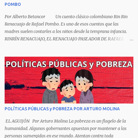
POMBO
Por Alberto Betancor Un cuento clásico colombiano Rin Rin
Renacuajo de Rafael Pombo. Es uno de esos cuentos que las
madres suelen contarles a los niños desde la temprana infancia.
RINRÍN RENACUAJO, EL RENACUAJO PASEADOR DE RAFAEL
POMBO El hijo de rana, Rinrín renacuajo Salió esta mañana muy
tieso y muy majo Con pantalón corto, corbata a la moda
Sombrero encintado y chupa de boda. -¡Muchacho, no salgas!- le
grita mamá pero él hace un gesto y orondo se va. Halló en el
camino, a un ratón vecino Y le dijo: -¡amigo!- venga usted conmigo,
Visitemos juntos a doña ratona Y habrá francachela y habrá
comilona. A poco llegaron, y avanza ratón, Estírase el cuello, coge
el aldabón, Da dos o tres golpes, preguntan: ¿quién es? -Yo doña
ratona, beso a usted los pies ¿Está usted en casa? -Sí señor sí estoy,
POLÍTICAS PÚBLICAS y POBREZA POR ARTURO MOLINA
y celebro mucho ver a ustedes hoy; estaba en mi oficio, hilando
algodón, pero eso no importa; bienvenidos son. Se hicieron la
EL AGUIJÓN Por Arturo Molina La pobreza es un flagelo de la
venia, se dieron la mano, Y dice Rat...
humanidad. Algunos gobernantes apuestan por mantener a las
personas sumergidas en ese mundo. Atentan contra toda