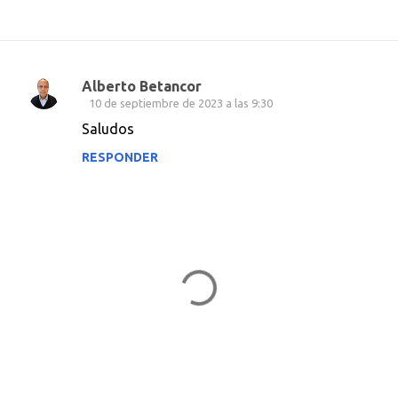
Alberto Betancor
C
10 de septiembre de 2023 a las 9:30
o
Saludos
m
RESPONDER
e
n
t
a
r
i
o
s