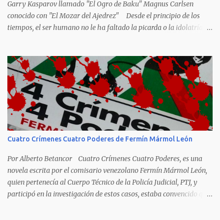
Garry Kasparov llamado "El Ogro de Baku" Magnus Carlsen
conocido con "El Mozar del Ajedrez" Desde el principio de los
tiempos, el ser humano no le ha faltado la picarda o la idolatría
para colocar apodos, motes, alias,sobrenombres, seudónimos,
apelativos y remoquetes. El juego ciencia no escapa de esto y
hemos tenido una serie de apodos para las estrellas del ajedrez, en
algunos casos muy originales. Aquí les dejo una breve lista con
algunos de los nombres de los más destacados. Siegbert Tarrasch:
El Preceptor Germánico y el Hércules de los Torneos. Joseph
Henrry Blackburne: La Muerte Negra. Wiswanathan Anand: El
Tigre de Madras. Tiran Petrosian: Boa Constrictora, El Tigre de
Hierro. El Maestro de la Defensa, El Ministro de la Defensa. El
Cuatro Crímenes Cuatro Poderes de Fermín Mármol León
Impenetrale. El Erizo. y El Mejor Portero de Armenia. Anatoly
Karpov. El gélido Tolia. Garry Kasparov: El Ogro de Baku...
Por Alberto Betancor Cuatro Crímenes Cuatro Poderes, es una
novela escrita por el comisario venezolano Fermín Mármol León,
quien pertenecía al Cuerpo Técnico de la Policía Judicial, PTJ, y
participó en la investigación de estos casos, estaba convencido que
los culpables quedaron en libertad porque fueron protegidos por
cuatro poderes: el político, el religioso, el militar y el económico.