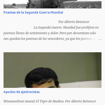
Poemas de la Segunda Guerra Mundial
Por Alberto Betancor
La Segunda Guerra Mundial fue prolifera en
poemas llenos de sentimiento y dolor. Pero por desventura solo
nos quedan los poemas de los vencedores, ya que los poemas de
los vencidos han desaparecido y en muchos casos destruidos por
las llamas del fuego como sucedió con los generales y poetas
japoneses Masaharu Homma y Hideky Tojo. Mejor suerte no
corrieron los poetas alemanes, italianos o los franceses que
acariciaron la causa nacional socialista, sus nombres con sus
escritos de...
Apodos de ajedrecistas
Wiswanathan Anand: El Tigre de Madras. Por Alberto Betancor