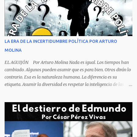
asfixia, ya que la reacción de una persona que está perdiendo la
respiración es levantarse y manotear, para desplomarse en el suelo
cogiendo todo lo que consigue a su lado. La foto habla por si
sola, la mesa ordenada, los platos terminados o tapados, todo en
orden y el campeón mundial sentado apacible y sin presentar su
rostro rasgos de asfixia mecánica, que se reflejan en un color
LA ERA DE LA INCERTIDUMBRE POLÍTICA POR ARTURO
oscuro que les suele aparecer en su rostro. Pero hagamos un
MOLINA
recuento de lo sucedido antes de este día fatídico. ...
EL AGUIJÓN Por Arturo Molina Nada es igual. Los tiempos han
cambiado. Algunos pueden asumir que es para bien. Otros dirán lo
contrario. Esa es la naturaleza humana. La diferencia es su
etiqueta. Asumir la diversidad es respetar la inteligencia de las
personas y valorar su creencia cultural, religiosa y política. La
inestabilidad política que se registra en buena parte del mundo
obliga a los líderes, a crear de forma urgente, estrategias
responsables para restituir la confianza de los ciudadanos hacia
las instituciones. El desmoronamiento moral de la sociedad va a
repercutir en la de los gobernantes, a quienes los devorará la
soledad. Un soplo de aliento fresco es la solicitud en la calle. La