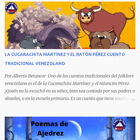
Aunque la narración no es precisamente una obra literaria, esta
novela publicada en 1978 se transformó en un autentico Bestseller
venezolano al vender rápidamente tres ediciones por su
extraordinario contenido y detalla, cambiando los nombres de los
personajes, cuatro crímenes que conmocionaron a la sociedad
venezolana y cuyos presuntos autores quedaron en libertad, pese a
tener la policía pruebas e indicios suficientes de culpabilidad. La
LA CUCARACHITA MARTÍNEZ Y EL RATÓN PÉREZ CUENTO
novela ha sido la más exitosa en la historia literaria venezolana,
TRADICIONAL VENEZOLANO
porque refleja los males del poder judicial y de la sociedad
venezolana, tráfico...
Por Alberto Betancor Uno de los cuentos tradicionales del folklore
venezolano es el de la Cucarachita Martínez y el ratoncito Pérez.
¿Quién no lo escuchó en su niñez, bien sea contado por sus padres o
abuelos, o en la escuela primaria. Es un cuento que tiene muchas
versiones, pero en el fondo, por aquí les dejo la versión que
recuerdo de mi infancia. Había una vez, cuando los animales
hablaban, hace mucho, mucho tiempo, una Cucarachita llamada
Martínez que estaba barriendo el zaguán (porche) de su casa,
cuando vio algo que brillaba, se sorprendió y se emocionó al ver lo