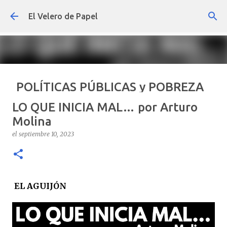
Ir al contenido principal
El Velero de Papel
POLÍTICAS PÚBLICAS y POBREZA
POR ARTURO MOLINA
LO QUE INICIA MAL… por Arturo
el
septiembre 22, 2024
ARTÍCULOS
ARTURO-MOLINA
Molina
OPINIÓN
POLÍTICAS PÚBLICAS Y POBREZA
el
septiembre 10, 2023
0
EL AGUIJÓN