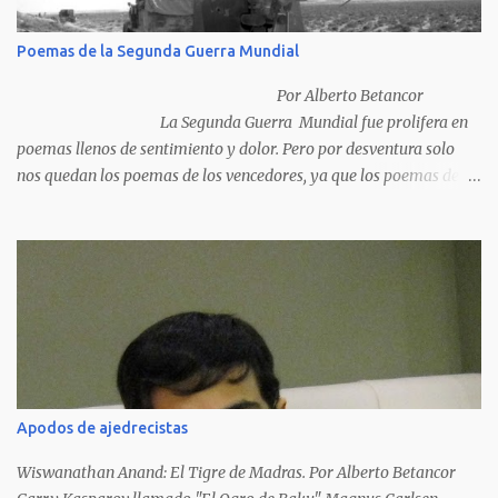
Poemas de la Segunda Guerra Mundial
Por Alberto Betancor
La Segunda Guerra Mundial fue prolifera en
poemas llenos de sentimiento y dolor. Pero por desventura solo
nos quedan los poemas de los vencedores, ya que los poemas de
los vencidos han desaparecido y en muchos casos destruidos por
las llamas del fuego como sucedió con los generales y poetas
japoneses Masaharu Homma y Hideky Tojo. Mejor suerte no
corrieron los poetas alemanes, italianos o los franceses que
acariciaron la causa nacional socialista, sus nombres con sus
escritos de...
Apodos de ajedrecistas
Wiswanathan Anand: El Tigre de Madras. Por Alberto Betancor