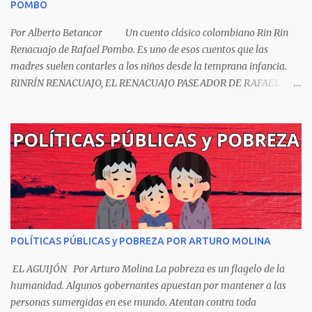
POMBO
Por Alberto Betancor Un cuento clásico colombiano Rin Rin
Renacuajo de Rafael Pombo. Es uno de esos cuentos que las
madres suelen contarles a los niños desde la temprana infancia.
RINRÍN RENACUAJO, EL RENACUAJO PASEADOR DE RAFAEL
POMBO El hijo de rana, Rinrín renacuajo Salió esta mañana muy
tieso y muy majo Con pantalón corto, corbata a la moda
Sombrero encintado y chupa de boda. -¡Muchacho, no salgas!- le
grita mamá pero él hace un gesto y orondo se va. Halló en el
camino, a un ratón vecino Y le dijo: -¡amigo!- venga usted conmigo,
Visitemos juntos a doña ratona Y habrá francachela y habrá
comilona. A poco llegaron, y avanza ratón, Estírase el cuello, coge
el aldabón, Da dos o tres golpes, preguntan: ¿quién es? -Yo doña
ratona, beso a usted los pies ¿Está usted en casa? -Sí señor sí estoy,
POLÍTICAS PÚBLICAS y POBREZA POR ARTURO MOLINA
y celebro mucho ver a ustedes hoy; estaba en mi oficio, hilando
algodón, pero eso no importa; bienvenidos son. Se hicieron la
EL AGUIJÓN Por Arturo Molina La pobreza es un flagelo de la
venia, se dieron la mano, Y dice Rat...
humanidad. Algunos gobernantes apuestan por mantener a las
personas sumergidas en ese mundo. Atentan contra toda