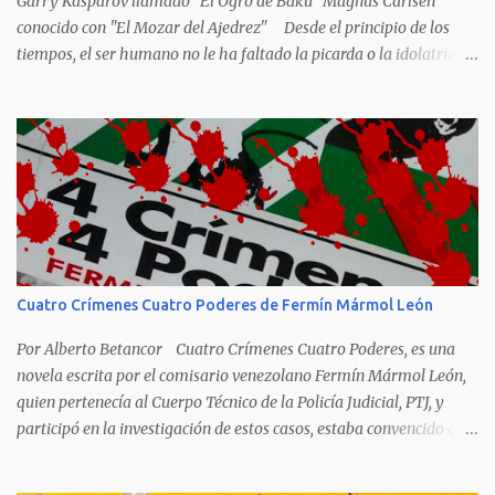
Garry Kasparov llamado "El Ogro de Baku" Magnus Carlsen
conocido con "El Mozar del Ajedrez" Desde el principio de los
tiempos, el ser humano no le ha faltado la picarda o la idolatría
para colocar apodos, motes, alias,sobrenombres, seudónimos,
apelativos y remoquetes. El juego ciencia no escapa de esto y
hemos tenido una serie de apodos para las estrellas del ajedrez, en
algunos casos muy originales. Aquí les dejo una breve lista con
algunos de los nombres de los más destacados. Siegbert Tarrasch:
El Preceptor Germánico y el Hércules de los Torneos. Joseph
Henrry Blackburne: La Muerte Negra. Wiswanathan Anand: El
Tigre de Madras. Tiran Petrosian: Boa Constrictora, El Tigre de
Hierro. El Maestro de la Defensa, El Ministro de la Defensa. El
Cuatro Crímenes Cuatro Poderes de Fermín Mármol León
Impenetrale. El Erizo. y El Mejor Portero de Armenia. Anatoly
Karpov. El gélido Tolia. Garry Kasparov: El Ogro de Baku...
Por Alberto Betancor Cuatro Crímenes Cuatro Poderes, es una
novela escrita por el comisario venezolano Fermín Mármol León,
quien pertenecía al Cuerpo Técnico de la Policía Judicial, PTJ, y
participó en la investigación de estos casos, estaba convencido que
los culpables quedaron en libertad porque fueron protegidos por
cuatro poderes: el político, el religioso, el militar y el económico.