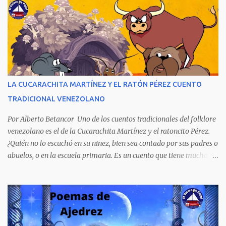
Aunque la narración no es precisamente una obra literaria, esta
novela publicada en 1978 se transformó en un autentico Bestseller
venezolano al vender rápidamente tres ediciones por su
extraordinario contenido y detalla, cambiando los nombres de los
personajes, cuatro crímenes que conmocionaron a la sociedad
venezolana y cuyos presuntos autores quedaron en libertad, pese a
tener la policía pruebas e indicios suficientes de culpabilidad. La
LA CUCARACHITA MARTÍNEZ Y EL RATÓN PÉREZ CUENTO
novela ha sido la más exitosa en la historia literaria venezolana,
TRADICIONAL VENEZOLANO
porque refleja los males del poder judicial y de la sociedad
venezolana, tráfico...
Por Alberto Betancor Uno de los cuentos tradicionales del folklore
venezolano es el de la Cucarachita Martínez y el ratoncito Pérez.
¿Quién no lo escuchó en su niñez, bien sea contado por sus padres o
abuelos, o en la escuela primaria. Es un cuento que tiene muchas
versiones, pero en el fondo, por aquí les dejo la versión que
recuerdo de mi infancia. Había una vez, cuando los animales
hablaban, hace mucho, mucho tiempo, una Cucarachita llamada
Martínez que estaba barriendo el zaguán (porche) de su casa,
cuando vio algo que brillaba, se sorprendió y se emocionó al ver lo