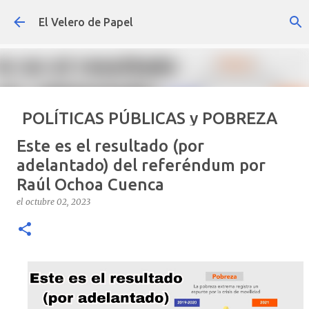
Ir al contenido principal
El Velero de Papel
POLÍTICAS PÚBLICAS y POBREZA
POR ARTURO MOLINA
Este es el resultado (por
el
septiembre 22, 2024
ARTÍCULOS
ARTURO-MOLINA
adelantado) del referéndum por
Raúl Ochoa Cuenca
OPINIÓN
POLÍTICAS PÚBLICAS Y POBREZA
el
octubre 02, 2023
0