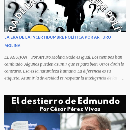
respiración es levantarse y manotear, para desplomarse en el suelo
cogiendo todo lo que consigue a su lado. La foto habla por si
sola, la mesa ordenada, los platos terminados o tapados, todo en
orden y el campeón mundial sentado apacible y sin presentar su
rostro rasgos de asfixia mecánica, que se reflejan en un color
LA ERA DE LA INCERTIDUMBRE POLÍTICA POR ARTURO
oscuro que les suele aparecer en su rostro. Pero hagamos un
MOLINA
recuento de lo sucedido antes de este día fatídico. ...
EL AGUIJÓN Por Arturo Molina Nada es igual. Los tiempos han
cambiado. Algunos pueden asumir que es para bien. Otros dirán lo
contrario. Esa es la naturaleza humana. La diferencia es su
etiqueta. Asumir la diversidad es respetar la inteligencia de las
personas y valorar su creencia cultural, religiosa y política. La
inestabilidad política que se registra en buena parte del mundo
obliga a los líderes, a crear de forma urgente, estrategias
responsables para restituir la confianza de los ciudadanos hacia
las instituciones. El desmoronamiento moral de la sociedad va a
repercutir en la de los gobernantes, a quienes los devorará la
soledad. Un soplo de aliento fresco es la solicitud en la calle. La