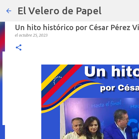
El Velero de Papel
Un hito histórico por César Pérez V
el
octubre 25, 2023
POLÍTICAS PÚBLICAS y POBREZA 
el
septiembre 22, 2024
ARTÍCULOS
ARTURO-MOLINA
OPINIÓN
0