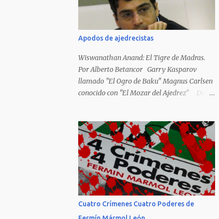
Hideky Tojo. Mejor suerte no corrieron los
poetas alemanes, italianos o los franceses
que acariciaron la causa nacional socialista,
Apodos de ajedrecistas
sus nombres con sus escritos de...
Wiswanathan Anand: El Tigre de Madras.
Por Alberto Betancor Garry Kasparov
llamado "El Ogro de Baku" Magnus Carlsen
conocido con "El Mozar del Ajedrez" Desde
el principio de los tiempos, el ser humano no
le ha faltado la picarda o la idolatría para
colocar apodos, motes, alias,sobrenombres,
seudónimos, apelativos y remoquetes. El
juego ciencia no escapa de esto y hemos
tenido una serie de apodos para las estrellas
del ajedrez, en algunos casos muy
originales. Aquí les dejo una breve lista con
algunos de los nombres de los más
Cuatro Crímenes Cuatro Poderes de
destacados. Siegbert Tarrasch: El Preceptor
Fermín Mármol León