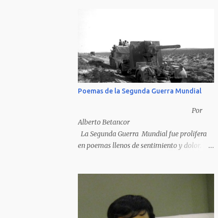
Poemas de la Segunda Guerra Mundial
Por
Alberto Betancor
La Segunda Guerra Mundial fue prolifera
en poemas llenos de sentimiento y dolor.
Pero por desventura solo nos quedan los
poemas de los vencedores, ya que los
poemas de los vencidos han desaparecido y
en muchos casos destruidos por las llamas
del fuego como sucedió con los generales y
poetas japoneses Masaharu Homma y