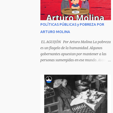
Sombrero encintado y chupa de boda. -
¡Muchacho, no salgas!- le grita mamá pero
él hace un gesto y orondo se va. Halló en el
camino, a un ratón vecino Y le dijo: -¡amigo!-
POLÍTICAS PÚBLICAS y POBREZA POR
venga usted conmigo, Visitemos juntos a
ARTURO MOLINA
doña ratona Y habrá francachela y habrá
comilona. A poco llegaron, y avanza ratón,
EL AGUIJÓN Por Arturo Molina La pobreza
Estírase el cuello, coge el aldabón, Da dos o
es un flagelo de la humanidad. Algunos
tres golpes, preguntan: ¿quién es? -Yo doña
gobernantes apuestan por mantener a las
ratona, beso a usted los pies ¿Está usted en
personas sumergidas en ese mundo. Atentan
casa? -Sí señor sí estoy, y celebro mucho ver
contra toda superación que pueda generarse.
a ustedes hoy; estaba en mi oficio, hilando
Desde la planificación gubernamental se
algodón, pero eso no importa; bienvenidos
elude la política pública que cimiente las
son. Se hicieron la venia, se dieron la mano, Y
bases para minimizar el impacto negativo
dice Rat...
en el desarrollo de los países. Desarrollados,
sub desarrollados, atrasados y como se les
quiera llamar, son parte de un escenario
donde se conjuga el poder y el control en