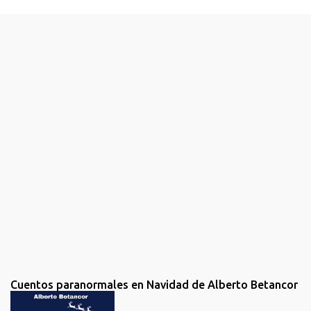
e
n
t
a
r
i
o
s
Cuentos paranormales en Navidad de Alberto Betancor