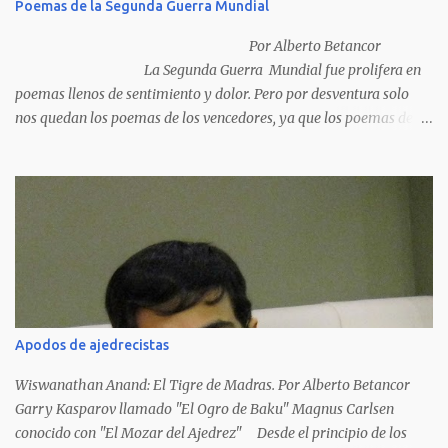
Poemas de la Segunda Guerra Mundial
Por Alberto Betancor
La Segunda Guerra Mundial fue prolifera en
poemas llenos de sentimiento y dolor. Pero por desventura solo
nos quedan los poemas de los vencedores, ya que los poemas de
los vencidos han desaparecido y en muchos casos destruidos por
las llamas del fuego como sucedió con los generales y poetas
japoneses Masaharu Homma y Hideky Tojo. Mejor suerte no
corrieron los poetas alemanes, italianos o los franceses que
acariciaron la causa nacional socialista, sus nombres con sus
escritos de...
Apodos de ajedrecistas
Wiswanathan Anand: El Tigre de Madras. Por Alberto Betancor
Garry Kasparov llamado "El Ogro de Baku" Magnus Carlsen
conocido con "El Mozar del Ajedrez" Desde el principio de los