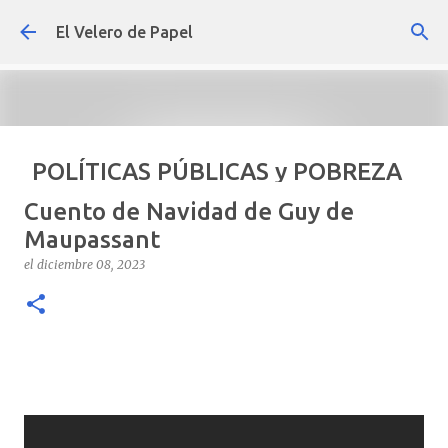
Ir al contenido principal
El Velero de Papel
POLÍTICAS PÚBLICAS y POBREZA
POR ARTURO MOLINA
Cuento de Navidad de Guy de
el
septiembre 22, 2024
ARTÍCULOS
ARTURO-MOLINA
Maupassant
OPINIÓN
POLÍTICAS PÚBLICAS Y POBREZA
el
diciembre 08, 2023
0