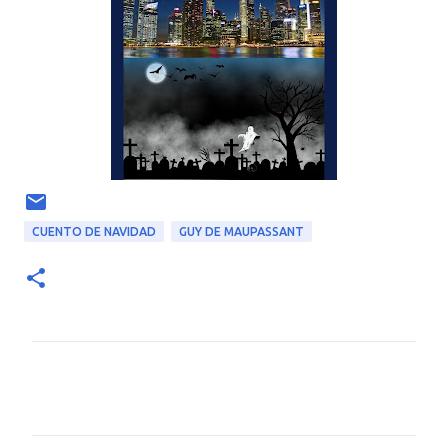
CUENTO DE NAVIDAD
GUY DE MAUPASSANT
C
o
m