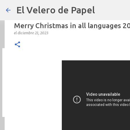
El Velero de Papel
Merry Christmas in all languages 
el
diciembre 21, 2023
POLÍTICAS PÚBLICAS y POBREZA 
el
septiembre 22, 2024
ARTÍCULOS
ARTURO-MOLINA
OPINIÓN
0