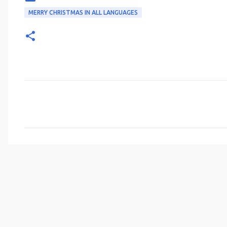
MERRY CHRISTMAS IN ALL LANGUAGES
C
o
m
e
n
t
a
r
i
o