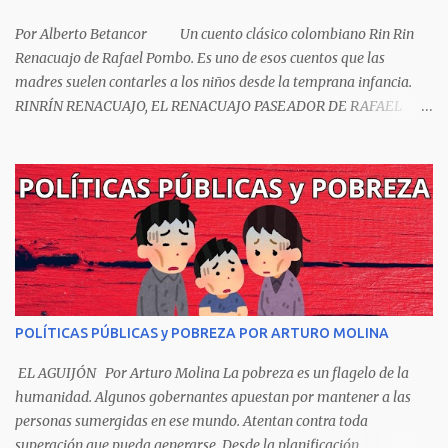
Por Alberto Betancor Un cuento clásico colombiano Rin Rin
Renacuajo de Rafael Pombo. Es uno de esos cuentos que las
madres suelen contarles a los niños desde la temprana infancia.
RINRÍN RENACUAJO, EL RENACUAJO PASEADOR DE RAFAEL
POMBO El hijo de rana, Rinrín renacuajo Salió esta mañana muy
tieso y muy majo Con pantalón corto, corbata a la moda
Sombrero encintado y chupa de boda. -¡Muchacho, no salgas!- le
grita mamá pero él hace un gesto y orondo se va. Halló en el
camino, a un ratón vecino Y le dijo: -¡amigo!- venga usted conmigo,
Visitemos juntos a doña ratona Y habrá francachela y habrá
comilona. A poco llegaron, y avanza ratón, Estírase el cuello, coge
el aldabón, Da dos o tres golpes, preguntan: ¿quién es? -Yo doña
ratona, beso a usted los pies ¿Está usted en casa? -Sí señor sí estoy,
POLÍTICAS PÚBLICAS y POBREZA POR ARTURO MOLINA
y celebro mucho ver a ustedes hoy; estaba en mi oficio, hilando
algodón, pero eso no importa; bienvenidos son. Se hicieron la
EL AGUIJÓN Por Arturo Molina La pobreza es un flagelo de la
venia, se dieron la mano, Y dice Rat...
humanidad. Algunos gobernantes apuestan por mantener a las
personas sumergidas en ese mundo. Atentan contra toda
superación que pueda generarse. Desde la planificación