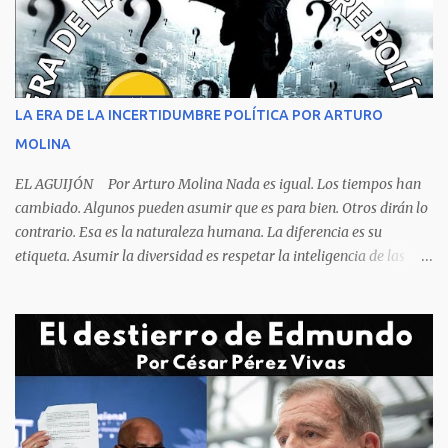
respiración es levantarse y manotear, para desplomarse en el suelo
cogiendo todo lo que consigue a su lado. La foto habla por si
sola, la mesa ordenada, los platos terminados o tapados, todo en
orden y el campeón mundial sentado apacible y sin presentar su
rostro rasgos de asfixia mecánica, que se reflejan en un color
LA ERA DE LA INCERTIDUMBRE POLÍTICA POR ARTURO
oscuro que les suele aparecer en su rostro. Pero hagamos un
MOLINA
recuento de lo sucedido antes de este día fatídico. ...
EL AGUIJÓN Por Arturo Molina Nada es igual. Los tiempos han
cambiado. Algunos pueden asumir que es para bien. Otros dirán lo
contrario. Esa es la naturaleza humana. La diferencia es su
etiqueta. Asumir la diversidad es respetar la inteligencia de las
personas y valorar su creencia cultural, religiosa y política. La
inestabilidad política que se registra en buena parte del mundo
obliga a los líderes, a crear de forma urgente, estrategias
responsables para restituir la confianza de los ciudadanos hacia
las instituciones. El desmoronamiento moral de la sociedad va a
repercutir en la de los gobernantes, a quienes los devorará la
soledad. Un soplo de aliento fresco es la solicitud en la calle. La