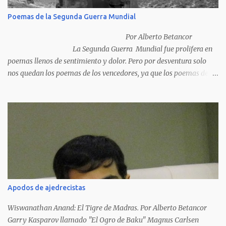
Poemas de la Segunda Guerra Mundial
Por Alberto Betancor
La Segunda Guerra Mundial fue prolifera en
poemas llenos de sentimiento y dolor. Pero por desventura solo
nos quedan los poemas de los vencedores, ya que los poemas de
los vencidos han desaparecido y en muchos casos destruidos por
las llamas del fuego como sucedió con los generales y poetas
japoneses Masaharu Homma y Hideky Tojo. Mejor suerte no
corrieron los poetas alemanes, italianos o los franceses que
acariciaron la causa nacional socialista, sus nombres con sus
escritos de...
Apodos de ajedrecistas
Wiswanathan Anand: El Tigre de Madras. Por Alberto Betancor
Garry Kasparov llamado "El Ogro de Baku" Magnus Carlsen