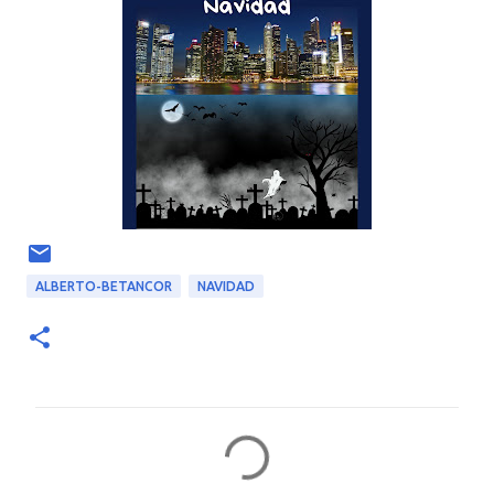
ALBERTO-BETANCOR
NAVIDAD
C
o