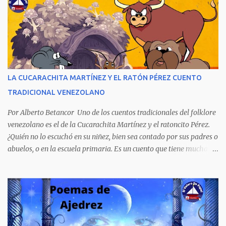
novela publicada en 1978 se transformó en un autentico Bestseller
venezolano al vender rápidamente tres ediciones por su
extraordinario contenido y detalla, cambiando los nombres de los
personajes, cuatro crímenes que conmocionaron a la sociedad
venezolana y cuyos presuntos autores quedaron en libertad, pese a
tener la policía pruebas e indicios suficientes de culpabilidad. La
LA CUCARACHITA MARTÍNEZ Y EL RATÓN PÉREZ CUENTO
novela ha sido la más exitosa en la historia literaria venezolana,
TRADICIONAL VENEZOLANO
porque refleja los males del poder judicial y de la sociedad
venezolana, tráfico...
Por Alberto Betancor Uno de los cuentos tradicionales del folklore
venezolano es el de la Cucarachita Martínez y el ratoncito Pérez.
¿Quién no lo escuchó en su niñez, bien sea contado por sus padres o
abuelos, o en la escuela primaria. Es un cuento que tiene muchas
versiones, pero en el fondo, por aquí les dejo la versión que
recuerdo de mi infancia. Había una vez, cuando los animales
hablaban, hace mucho, mucho tiempo, una Cucarachita llamada
Martínez que estaba barriendo el zaguán (porche) de su casa,
cuando vio algo que brillaba, se sorprendió y se emocionó al ver lo
que veían sus ojos, era un mediecito (moneda de cinco céntimos).