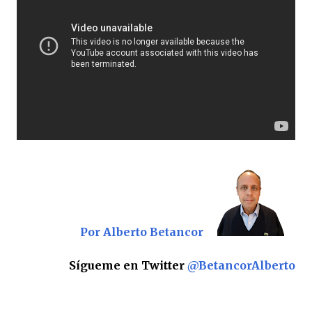
Por Alberto Betancor
Sígueme en Twitter
@BetancorAlberto