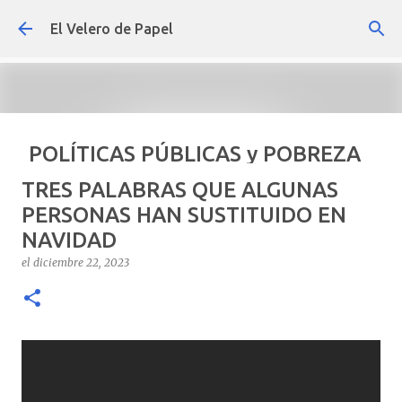
Ir al contenido principal
El Velero de Papel
POLÍTICAS PÚBLICAS y POBREZA
POR ARTURO MOLINA
TRES PALABRAS QUE ALGUNAS
el
septiembre 22, 2024
ARTÍCULOS
ARTURO-MOLINA
PERSONAS HAN SUSTITUIDO EN
NAVIDAD
OPINIÓN
POLÍTICAS PÚBLICAS Y POBREZA
el
diciembre 22, 2023
0