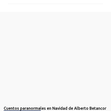
m
e
n
t
a
r
i
o
s
Cuentos paranormales en Navidad de Alberto Betancor