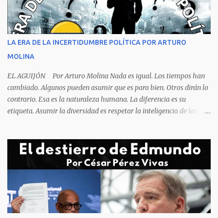
cogiendo todo lo que consigue a su lado. La foto habla por si
sola, la mesa ordenada, los platos terminados o tapados, todo en
orden y el campeón mundial sentado apacible y sin presentar su
rostro rasgos de asfixia mecánica, que se reflejan en un color
LA ERA DE LA INCERTIDUMBRE POLÍTICA POR ARTURO
oscuro que les suele aparecer en su rostro. Pero hagamos un
MOLINA
recuento de lo sucedido antes de este día fatídico. ...
EL AGUIJÓN Por Arturo Molina Nada es igual. Los tiempos han
cambiado. Algunos pueden asumir que es para bien. Otros dirán lo
contrario. Esa es la naturaleza humana. La diferencia es su
etiqueta. Asumir la diversidad es respetar la inteligencia de las
personas y valorar su creencia cultural, religiosa y política. La
inestabilidad política que se registra en buena parte del mundo
obliga a los líderes, a crear de forma urgente, estrategias
responsables para restituir la confianza de los ciudadanos hacia
las instituciones. El desmoronamiento moral de la sociedad va a
repercutir en la de los gobernantes, a quienes los devorará la
soledad. Un soplo de aliento fresco es la solicitud en la calle. La
relación sólida entre gobernantes y gobernados se construye con
base a la comunicación y la transparencia en las actuaciones. El