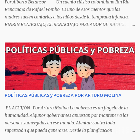
Por Alberto Betancor Un cuento clásico colombiano Rin Rin
Renacuajo de Rafael Pombo. Es uno de esos cuentos que las
madres suelen contarles a los niños desde la temprana infancia.
RINRÍN RENACUAJO, EL RENACUAJO PASEADOR DE RAFAEL
POMBO El hijo de rana, Rinrín renacuajo Salió esta mañana muy
tieso y muy majo Con pantalón corto, corbata a la moda
Sombrero encintado y chupa de boda. -¡Muchacho, no salgas!- le
grita mamá pero él hace un gesto y orondo se va. Halló en el
camino, a un ratón vecino Y le dijo: -¡amigo!- venga usted conmigo,
Visitemos juntos a doña ratona Y habrá francachela y habrá
comilona. A poco llegaron, y avanza ratón, Estírase el cuello, coge
el aldabón, Da dos o tres golpes, preguntan: ¿quién es? -Yo doña
ratona, beso a usted los pies ¿Está usted en casa? -Sí señor sí estoy,
POLÍTICAS PÚBLICAS y POBREZA POR ARTURO MOLINA
y celebro mucho ver a ustedes hoy; estaba en mi oficio, hilando
algodón, pero eso no importa; bienvenidos son. Se hicieron la
EL AGUIJÓN Por Arturo Molina La pobreza es un flagelo de la
venia, se dieron la mano, Y dice Rat...
humanidad. Algunos gobernantes apuestan por mantener a las
personas sumergidas en ese mundo. Atentan contra toda
superación que pueda generarse. Desde la planificación
gubernamental se elude la política pública que cimiente las bases