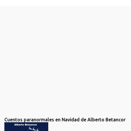
e
n
t
a
r
i
o
s
Cuentos paranormales en Navidad de Alberto Betancor