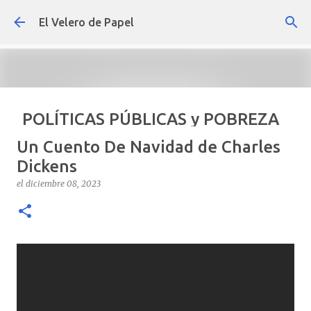
Ir al contenido principal
El Velero de Papel
POLÍTICAS PÚBLICAS y POBREZA
POR ARTURO MOLINA
Un Cuento De Navidad de Charles
el
septiembre 22, 2024
ARTÍCULOS
ARTURO-MOLINA
Dickens
OPINIÓN
POLÍTICAS PÚBLICAS Y POBREZA
el
diciembre 08, 2023
0