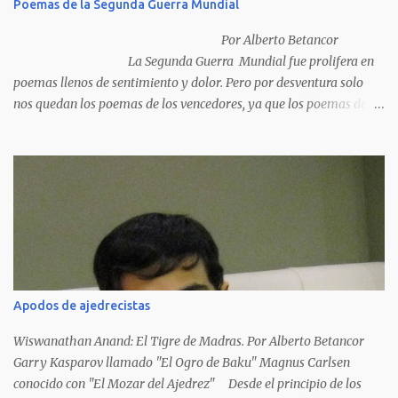
Poemas de la Segunda Guerra Mundial
Por Alberto Betancor
La Segunda Guerra Mundial fue prolifera en
poemas llenos de sentimiento y dolor. Pero por desventura solo
nos quedan los poemas de los vencedores, ya que los poemas de
los vencidos han desaparecido y en muchos casos destruidos por
las llamas del fuego como sucedió con los generales y poetas
japoneses Masaharu Homma y Hideky Tojo. Mejor suerte no
corrieron los poetas alemanes, italianos o los franceses que
acariciaron la causa nacional socialista, sus nombres con sus
escritos de...
Apodos de ajedrecistas
Wiswanathan Anand: El Tigre de Madras. Por Alberto Betancor
Garry Kasparov llamado "El Ogro de Baku" Magnus Carlsen
conocido con "El Mozar del Ajedrez" Desde el principio de los