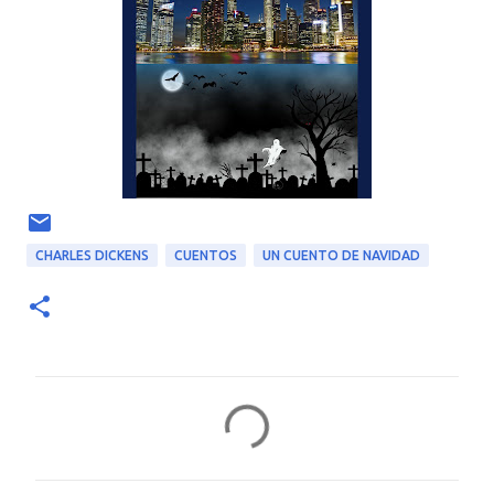
CHARLES DICKENS
CUENTOS
UN CUENTO DE NAVIDAD
C
o
m