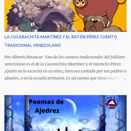
venezolano al vender rápidamente tres ediciones por su
extraordinario contenido y detalla, cambiando los nombres de los
personajes, cuatro crímenes que conmocionaron a la sociedad
venezolana y cuyos presuntos autores quedaron en libertad, pese a
tener la policía pruebas e indicios suficientes de culpabilidad. La
LA CUCARACHITA MARTÍNEZ Y EL RATÓN PÉREZ CUENTO
novela ha sido la más exitosa en la historia literaria venezolana,
TRADICIONAL VENEZOLANO
porque refleja los males del poder judicial y de la sociedad
venezolana, tráfico...
Por Alberto Betancor Uno de los cuentos tradicionales del folklore
venezolano es el de la Cucarachita Martínez y el ratoncito Pérez.
¿Quién no lo escuchó en su niñez, bien sea contado por sus padres o
abuelos, o en la escuela primaria. Es un cuento que tiene muchas
versiones, pero en el fondo, por aquí les dejo la versión que
recuerdo de mi infancia. Había una vez, cuando los animales
hablaban, hace mucho, mucho tiempo, una Cucarachita llamada
Martínez que estaba barriendo el zaguán (porche) de su casa,
cuando vio algo que brillaba, se sorprendió y se emocionó al ver lo
que veían sus ojos, era un mediecito (moneda de cinco céntimos).
La recogió y se preguntó de quien sería, pero al ver que no era de