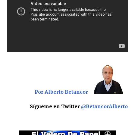
Por Alberto Betancor
Sígueme en Twitter
@BetancorAlberto