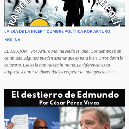
respiración es levantarse y manotear, para desplomarse en el suelo
cogiendo todo lo que consigue a su lado. La foto habla por si
sola, la mesa ordenada, los platos terminados o tapados, todo en
orden y el campeón mundial sentado apacible y sin presentar su
rostro rasgos de asfixia mecánica, que se reflejan en un color
LA ERA DE LA INCERTIDUMBRE POLÍTICA POR ARTURO
oscuro que les suele aparecer en su rostro. Pero hagamos un
MOLINA
recuento de lo sucedido antes de este día fatídico. ...
EL AGUIJÓN Por Arturo Molina Nada es igual. Los tiempos han
cambiado. Algunos pueden asumir que es para bien. Otros dirán lo
contrario. Esa es la naturaleza humana. La diferencia es su
etiqueta. Asumir la diversidad es respetar la inteligencia de las
personas y valorar su creencia cultural, religiosa y política. La
inestabilidad política que se registra en buena parte del mundo
obliga a los líderes, a crear de forma urgente, estrategias
responsables para restituir la confianza de los ciudadanos hacia
las instituciones. El desmoronamiento moral de la sociedad va a
repercutir en la de los gobernantes, a quienes los devorará la
soledad. Un soplo de aliento fresco es la solicitud en la calle. La
relación sólida entre gobernantes y gobernados se construye con