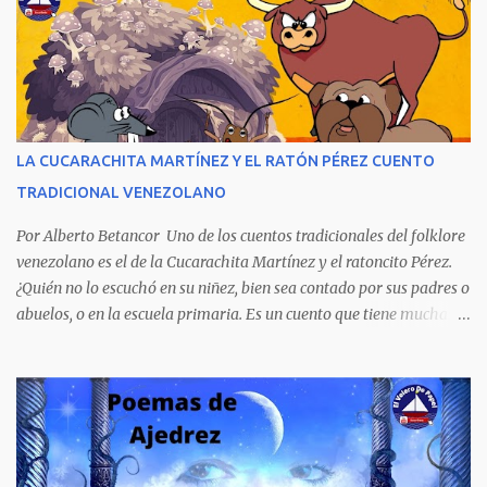
novela publicada en 1978 se transformó en un autentico Bestseller
venezolano al vender rápidamente tres ediciones por su
extraordinario contenido y detalla, cambiando los nombres de los
personajes, cuatro crímenes que conmocionaron a la sociedad
venezolana y cuyos presuntos autores quedaron en libertad, pese a
tener la policía pruebas e indicios suficientes de culpabilidad. La
LA CUCARACHITA MARTÍNEZ Y EL RATÓN PÉREZ CUENTO
novela ha sido la más exitosa en la historia literaria venezolana,
TRADICIONAL VENEZOLANO
porque refleja los males del poder judicial y de la sociedad
venezolana, tráfico...
Por Alberto Betancor Uno de los cuentos tradicionales del folklore
venezolano es el de la Cucarachita Martínez y el ratoncito Pérez.
¿Quién no lo escuchó en su niñez, bien sea contado por sus padres o
abuelos, o en la escuela primaria. Es un cuento que tiene muchas
versiones, pero en el fondo, por aquí les dejo la versión que
recuerdo de mi infancia. Había una vez, cuando los animales
hablaban, hace mucho, mucho tiempo, una Cucarachita llamada
Martínez que estaba barriendo el zaguán (porche) de su casa,
cuando vio algo que brillaba, se sorprendió y se emocionó al ver lo
que veían sus ojos, era un mediecito (moneda de cinco céntimos).