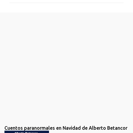
m
e
n
t
a
r
i
o
s
Cuentos paranormales en Navidad de Alberto Betancor