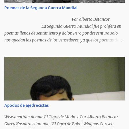
Poemas de la Segunda Guerra Mundial
Por Alberto Betancor
La Segunda Guerra Mundial fue prolifera en
poemas llenos de sentimiento y dolor. Pero por desventura solo
nos quedan los poemas de los vencedores, ya que los poemas de
los vencidos han desaparecido y en muchos casos destruidos por
las llamas del fuego como sucedió con los generales y poetas
japoneses Masaharu Homma y Hideky Tojo. Mejor suerte no
corrieron los poetas alemanes, italianos o los franceses que
acariciaron la causa nacional socialista, sus nombres con sus
escritos de...
Apodos de ajedrecistas
Wiswanathan Anand: El Tigre de Madras. Por Alberto Betancor
Garry Kasparov llamado "El Ogro de Baku" Magnus Carlsen