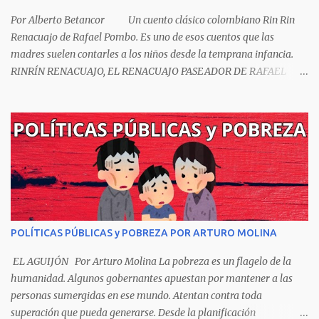
Por Alberto Betancor Un cuento clásico colombiano Rin Rin
Renacuajo de Rafael Pombo. Es uno de esos cuentos que las
madres suelen contarles a los niños desde la temprana infancia.
RINRÍN RENACUAJO, EL RENACUAJO PASEADOR DE RAFAEL
POMBO El hijo de rana, Rinrín renacuajo Salió esta mañana muy
tieso y muy majo Con pantalón corto, corbata a la moda
Sombrero encintado y chupa de boda. -¡Muchacho, no salgas!- le
grita mamá pero él hace un gesto y orondo se va. Halló en el
camino, a un ratón vecino Y le dijo: -¡amigo!- venga usted conmigo,
Visitemos juntos a doña ratona Y habrá francachela y habrá
comilona. A poco llegaron, y avanza ratón, Estírase el cuello, coge
el aldabón, Da dos o tres golpes, preguntan: ¿quién es? -Yo doña
ratona, beso a usted los pies ¿Está usted en casa? -Sí señor sí estoy,
POLÍTICAS PÚBLICAS y POBREZA POR ARTURO MOLINA
y celebro mucho ver a ustedes hoy; estaba en mi oficio, hilando
algodón, pero eso no importa; bienvenidos son. Se hicieron la
EL AGUIJÓN Por Arturo Molina La pobreza es un flagelo de la
venia, se dieron la mano, Y dice Rat...
humanidad. Algunos gobernantes apuestan por mantener a las
personas sumergidas en ese mundo. Atentan contra toda
superación que pueda generarse. Desde la planificación