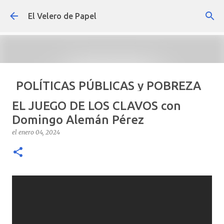
Ir al contenido principal
El Velero de Papel
POLÍTICAS PÚBLICAS y POBREZA
POR ARTURO MOLINA
EL JUEGO DE LOS CLAVOS con
el
septiembre 22, 2024
ARTÍCULOS
ARTURO-MOLINA
Domingo Alemán Pérez
OPINIÓN
POLÍTICAS PÚBLICAS Y POBREZA
el
enero 04, 2024
0