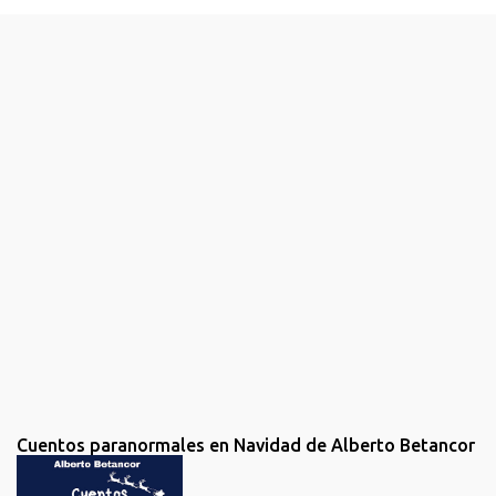
e
n
t
a
r
i
o
s
Cuentos paranormales en Navidad de Alberto Betancor