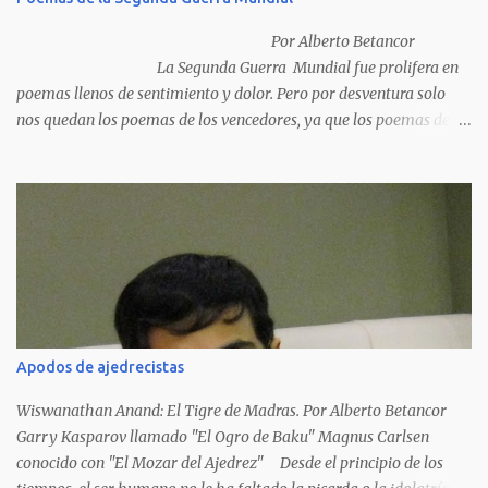
Por Alberto Betancor
La Segunda Guerra Mundial fue prolifera en
poemas llenos de sentimiento y dolor. Pero por desventura solo
nos quedan los poemas de los vencedores, ya que los poemas de
los vencidos han desaparecido y en muchos casos destruidos por
las llamas del fuego como sucedió con los generales y poetas
japoneses Masaharu Homma y Hideky Tojo. Mejor suerte no
corrieron los poetas alemanes, italianos o los franceses que
acariciaron la causa nacional socialista, sus nombres con sus
escritos de...
Apodos de ajedrecistas
Wiswanathan Anand: El Tigre de Madras. Por Alberto Betancor
Garry Kasparov llamado "El Ogro de Baku" Magnus Carlsen
conocido con "El Mozar del Ajedrez" Desde el principio de los