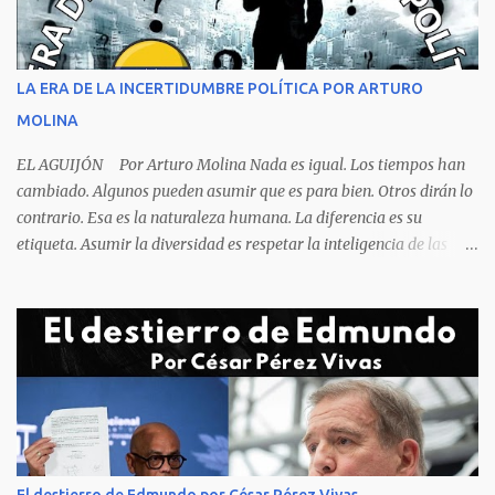
sola, la mesa ordenada, los platos terminados o tapados, todo en
orden y el campeón mundial sentado apacible y sin presentar su
rostro rasgos de asfixia mecánica, que se reflejan en un color
LA ERA DE LA INCERTIDUMBRE POLÍTICA POR ARTURO
oscuro que les suele aparecer en su rostro. Pero hagamos un
MOLINA
recuento de lo sucedido antes de este día fatídico. ...
EL AGUIJÓN Por Arturo Molina Nada es igual. Los tiempos han
cambiado. Algunos pueden asumir que es para bien. Otros dirán lo
contrario. Esa es la naturaleza humana. La diferencia es su
etiqueta. Asumir la diversidad es respetar la inteligencia de las
personas y valorar su creencia cultural, religiosa y política. La
inestabilidad política que se registra en buena parte del mundo
obliga a los líderes, a crear de forma urgente, estrategias
responsables para restituir la confianza de los ciudadanos hacia
las instituciones. El desmoronamiento moral de la sociedad va a
repercutir en la de los gobernantes, a quienes los devorará la
soledad. Un soplo de aliento fresco es la solicitud en la calle. La
relación sólida entre gobernantes y gobernados se construye con
base a la comunicación y la transparencia en las actuaciones. El