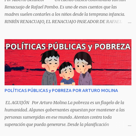
Renacuajo de Rafael Pombo. Es uno de esos cuentos que las
madres suelen contarles a los niños desde la temprana infancia.
RINRÍN RENACUAJO, EL RENACUAJO PASEADOR DE RAFAEL
POMBO El hijo de rana, Rinrín renacuajo Salió esta mañana muy
tieso y muy majo Con pantalón corto, corbata a la moda
Sombrero encintado y chupa de boda. -¡Muchacho, no salgas!- le
grita mamá pero él hace un gesto y orondo se va. Halló en el
camino, a un ratón vecino Y le dijo: -¡amigo!- venga usted conmigo,
Visitemos juntos a doña ratona Y habrá francachela y habrá
comilona. A poco llegaron, y avanza ratón, Estírase el cuello, coge
el aldabón, Da dos o tres golpes, preguntan: ¿quién es? -Yo doña
ratona, beso a usted los pies ¿Está usted en casa? -Sí señor sí estoy,
POLÍTICAS PÚBLICAS y POBREZA POR ARTURO MOLINA
y celebro mucho ver a ustedes hoy; estaba en mi oficio, hilando
algodón, pero eso no importa; bienvenidos son. Se hicieron la
EL AGUIJÓN Por Arturo Molina La pobreza es un flagelo de la
venia, se dieron la mano, Y dice Rat...
humanidad. Algunos gobernantes apuestan por mantener a las
personas sumergidas en ese mundo. Atentan contra toda
superación que pueda generarse. Desde la planificación
gubernamental se elude la política pública que cimiente las bases