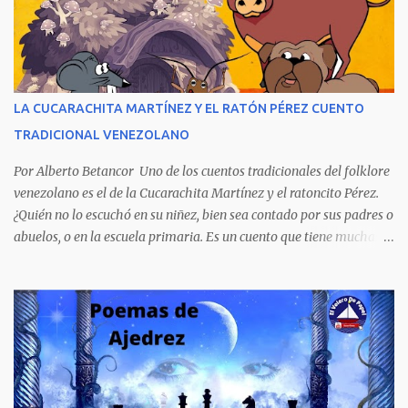
venezolano al vender rápidamente tres ediciones por su
extraordinario contenido y detalla, cambiando los nombres de los
personajes, cuatro crímenes que conmocionaron a la sociedad
venezolana y cuyos presuntos autores quedaron en libertad, pese a
tener la policía pruebas e indicios suficientes de culpabilidad. La
LA CUCARACHITA MARTÍNEZ Y EL RATÓN PÉREZ CUENTO
novela ha sido la más exitosa en la historia literaria venezolana,
TRADICIONAL VENEZOLANO
porque refleja los males del poder judicial y de la sociedad
venezolana, tráfico...
Por Alberto Betancor Uno de los cuentos tradicionales del folklore
venezolano es el de la Cucarachita Martínez y el ratoncito Pérez.
¿Quién no lo escuchó en su niñez, bien sea contado por sus padres o
abuelos, o en la escuela primaria. Es un cuento que tiene muchas
versiones, pero en el fondo, por aquí les dejo la versión que
recuerdo de mi infancia. Había una vez, cuando los animales
hablaban, hace mucho, mucho tiempo, una Cucarachita llamada
Martínez que estaba barriendo el zaguán (porche) de su casa,
cuando vio algo que brillaba, se sorprendió y se emocionó al ver lo
que veían sus ojos, era un mediecito (moneda de cinco céntimos).
La recogió y se preguntó de quien sería, pero al ver que no era de