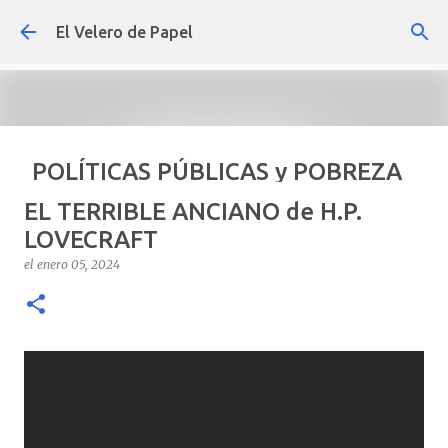
Ir al contenido principal
El Velero de Papel
POLÍTICAS PÚBLICAS y POBREZA
POR ARTURO MOLINA
EL TERRIBLE ANCIANO de H.P.
el
septiembre 22, 2024
ARTÍCULOS
ARTURO-MOLINA
LOVECRAFT
OPINIÓN
POLÍTICAS PÚBLICAS Y POBREZA
el
enero 05, 2024
0