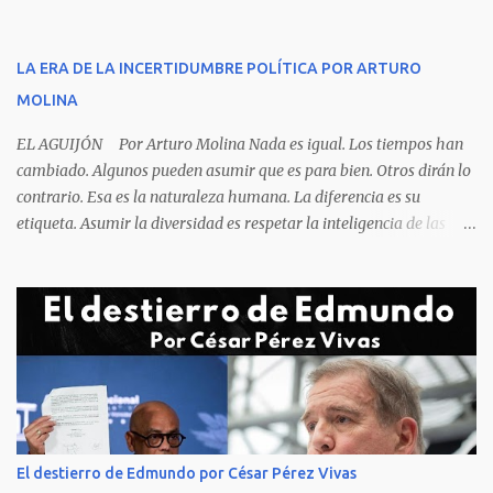
sola, la mesa ordenada, los platos terminados o tapados, todo en
orden y el campeón mundial sentado apacible y sin presentar su
rostro rasgos de asfixia mecánica, que se reflejan en un color
LA ERA DE LA INCERTIDUMBRE POLÍTICA POR ARTURO
oscuro que les suele aparecer en su rostro. Pero hagamos un
MOLINA
recuento de lo sucedido antes de este día fatídico. ...
EL AGUIJÓN Por Arturo Molina Nada es igual. Los tiempos han
cambiado. Algunos pueden asumir que es para bien. Otros dirán lo
contrario. Esa es la naturaleza humana. La diferencia es su
etiqueta. Asumir la diversidad es respetar la inteligencia de las
personas y valorar su creencia cultural, religiosa y política. La
inestabilidad política que se registra en buena parte del mundo
obliga a los líderes, a crear de forma urgente, estrategias
responsables para restituir la confianza de los ciudadanos hacia
las instituciones. El desmoronamiento moral de la sociedad va a
repercutir en la de los gobernantes, a quienes los devorará la
soledad. Un soplo de aliento fresco es la solicitud en la calle. La
relación sólida entre gobernantes y gobernados se construye con
base a la comunicación y la transparencia en las actuaciones. El
El destierro de Edmundo por César Pérez Vivas
gobernante que pretenda una oposición a su medida obtendrá