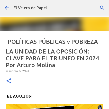
Ir al contenido principal
El Velero de Papel
POLÍTICAS PÚBLICAS y POBREZA
POR ARTURO MOLINA
LA UNIDAD DE LA OPOSICIÓN:
el
septiembre 22, 2024
ARTÍCULOS
ARTURO-MOLINA
CLAVE PARA EL TRIUNFO EN 2024
Por Arturo Molina
OPINIÓN
POLÍTICAS PÚBLICAS Y POBREZA
el
marzo 17, 2024
0
EL AGUIJÓN