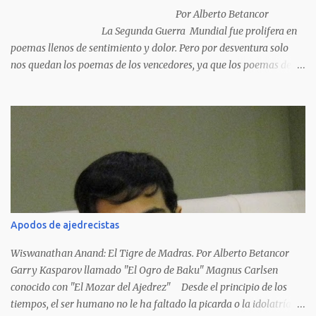
Por Alberto Betancor
La Segunda Guerra Mundial fue prolifera en
poemas llenos de sentimiento y dolor. Pero por desventura solo
nos quedan los poemas de los vencedores, ya que los poemas de
los vencidos han desaparecido y en muchos casos destruidos por
las llamas del fuego como sucedió con los generales y poetas
japoneses Masaharu Homma y Hideky Tojo. Mejor suerte no
corrieron los poetas alemanes, italianos o los franceses que
acariciaron la causa nacional socialista, sus nombres con sus
escritos de...
Apodos de ajedrecistas
Wiswanathan Anand: El Tigre de Madras. Por Alberto Betancor
Garry Kasparov llamado "El Ogro de Baku" Magnus Carlsen
conocido con "El Mozar del Ajedrez" Desde el principio de los
tiempos, el ser humano no le ha faltado la picarda o la idolatría