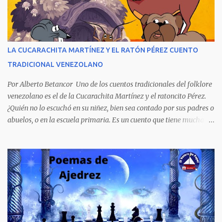
extraordinario contenido y detalla, cambiando los nombres de los
personajes, cuatro crímenes que conmocionaron a la sociedad
venezolana y cuyos presuntos autores quedaron en libertad, pese a
tener la policía pruebas e indicios suficientes de culpabilidad. La
LA CUCARACHITA MARTÍNEZ Y EL RATÓN PÉREZ CUENTO
novela ha sido la más exitosa en la historia literaria venezolana,
TRADICIONAL VENEZOLANO
porque refleja los males del poder judicial y de la sociedad
venezolana, tráfico...
Por Alberto Betancor Uno de los cuentos tradicionales del folklore
venezolano es el de la Cucarachita Martínez y el ratoncito Pérez.
¿Quién no lo escuchó en su niñez, bien sea contado por sus padres o
abuelos, o en la escuela primaria. Es un cuento que tiene muchas
versiones, pero en el fondo, por aquí les dejo la versión que
recuerdo de mi infancia. Había una vez, cuando los animales
hablaban, hace mucho, mucho tiempo, una Cucarachita llamada
Martínez que estaba barriendo el zaguán (porche) de su casa,
cuando vio algo que brillaba, se sorprendió y se emocionó al ver lo
que veían sus ojos, era un mediecito (moneda de cinco céntimos).
La recogió y se preguntó de quien sería, pero al ver que no era de
nadie se la guardó en el bolsillo y siguió barriendo y pensando que