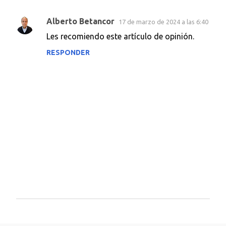
Alberto Betancor
17 de marzo de 2024 a las 6:40
C
Les recomiendo este artículo de opinión.
o
RESPONDER
m
e
n
t
a
r
i
o
s
P
u