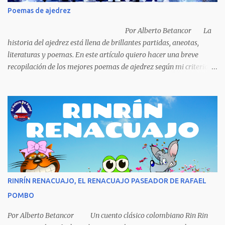
podría comprar, pensó en comprar una casa, pero desecho la idea
Poemas de ajedrez
porque ya tenía una casa, pensó en un carro (coche), pero desecho
la idea porque no sabía manejar (conducir) al final se le ocurrió
Por Alberto Betancor La
comprarse un vestido y...
historia del ajedrez está llena de brillantes partidas, aneotas,
literaturas y poemas. En este artículo quiero hacer una breve
recopilación de los mejores poemas de ajedrez según mi criterio
subjetivo. El primero en desfilar por estas breves líneas es el
escritor y poeta argentino Jorge Luis Borges (1899-1986). Sin duda
Borges es uno de los grandes pensadores del Siglo XX, su obra
universal trasciende más allá del premio Nobel de Literatura que le
fue negado por razones políticas, pero como hombre de principios
y sabiendo que sus posturas ideológicas eran un óbice para
obtenerlo, prefirió sus principios que el Nobel. Jorg...
RINRÍN RENACUAJO, EL RENACUAJO PASEADOR DE RAFAEL
POMBO
Por Alberto Betancor Un cuento clásico colombiano Rin Rin