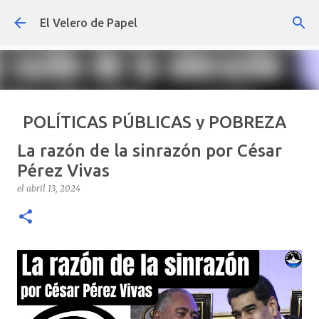
Ir al contenido principal
El Velero de Papel
POLÍTICAS PÚBLICAS y POBREZA
POR ARTURO MOLINA
La razón de la sinrazón por César
el
septiembre 22, 2024
ARTÍCULOS
ARTURO-MOLINA
Pérez Vivas
OPINIÓN
POLÍTICAS PÚBLICAS Y POBREZA
el
abril 13, 2024
0