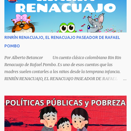
fue negado por razones políticas, pero como hombre de principios
y sabiendo que sus posturas ideológicas eran un óbice para
obtenerlo, prefirió sus principios que el Nobel. Jorg...
RINRÍN RENACUAJO, EL RENACUAJO PASEADOR DE RAFAEL
POMBO
Por Alberto Betancor Un cuento clásico colombiano Rin Rin
Renacuajo de Rafael Pombo. Es uno de esos cuentos que las
madres suelen contarles a los niños desde la temprana infancia.
RINRÍN RENACUAJO, EL RENACUAJO PASEADOR DE RAFAEL
POMBO El hijo de rana, Rinrín renacuajo Salió esta mañana muy
tieso y muy majo Con pantalón corto, corbata a la moda
Sombrero encintado y chupa de boda. -¡Muchacho, no salgas!- le
grita mamá pero él hace un gesto y orondo se va. Halló en el
camino, a un ratón vecino Y le dijo: -¡amigo!- venga usted conmigo,
Visitemos juntos a doña ratona Y habrá francachela y habrá
comilona. A poco llegaron, y avanza ratón, Estírase el cuello, coge