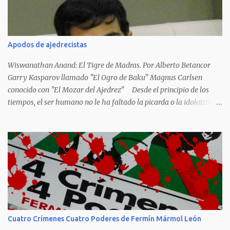
escritos de...
Apodos de ajedrecistas
Wiswanathan Anand: El Tigre de Madras. Por Alberto Betancor
Garry Kasparov llamado "El Ogro de Baku" Magnus Carlsen
conocido con "El Mozar del Ajedrez" Desde el principio de los
tiempos, el ser humano no le ha faltado la picarda o la idolatría
para colocar apodos, motes, alias,sobrenombres, seudónimos,
apelativos y remoquetes. El juego ciencia no escapa de esto y
hemos tenido una serie de apodos para las estrellas del ajedrez, en
algunos casos muy originales. Aquí les dejo una breve lista con
algunos de los nombres de los más destacados. Siegbert Tarrasch:
El Preceptor Germánico y el Hércules de los Torneos. Joseph
Henrry Blackburne: La Muerte Negra. Wiswanathan Anand: El
Tigre de Madras. Tiran Petrosian: Boa Constrictora, El Tigre de
Hierro. El Maestro de la Defensa, El Ministro de la Defensa. El
Cuatro Crímenes Cuatro Poderes de Fermín Mármol León
Impenetrale. El Erizo. y El Mejor Portero de Armenia. Anatoly