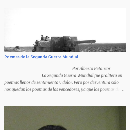
Poemas de la Segunda Guerra Mundial
Por Alberto Betancor
La Segunda Guerra Mundial fue prolifera en
poemas llenos de sentimiento y dolor. Pero por desventura solo
nos quedan los poemas de los vencedores, ya que los poemas de
los vencidos han desaparecido y en muchos casos destruidos por
las llamas del fuego como sucedió con los generales y poetas
japoneses Masaharu Homma y Hideky Tojo. Mejor suerte no
corrieron los poetas alemanes, italianos o los franceses que
acariciaron la causa nacional socialista, sus nombres con sus