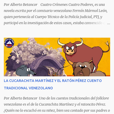
Karpov. El gélido Tolia. Garry Kasparov: El Ogro de Baku...
Por Alberto Betancor Cuatro Crímenes Cuatro Poderes, es una
novela escrita por el comisario venezolano Fermín Mármol León,
quien pertenecía al Cuerpo Técnico de la Policía Judicial, PTJ, y
participó en la investigación de estos casos, estaba convencido que
los culpables quedaron en libertad porque fueron protegidos por
cuatro poderes: el político, el religioso, el militar y el económico.
Aunque la narración no es precisamente una obra literaria, esta
novela publicada en 1978 se transformó en un autentico Bestseller
venezolano al vender rápidamente tres ediciones por su
extraordinario contenido y detalla, cambiando los nombres de los
personajes, cuatro crímenes que conmocionaron a la sociedad
venezolana y cuyos presuntos autores quedaron en libertad, pese a
tener la policía pruebas e indicios suficientes de culpabilidad. La
LA CUCARACHITA MARTÍNEZ Y EL RATÓN PÉREZ CUENTO
novela ha sido la más exitosa en la historia literaria venezolana,
TRADICIONAL VENEZOLANO
porque refleja los males del poder judicial y de la sociedad
venezolana, tráfico...
Por Alberto Betancor Uno de los cuentos tradicionales del folklore
venezolano es el de la Cucarachita Martínez y el ratoncito Pérez.
¿Quién no lo escuchó en su niñez, bien sea contado por sus padres o