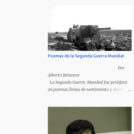
Poemas de la Segunda Guerra Mundial
Por
Alberto Betancor
La Segunda Guerra Mundial fue prolifera
en poemas llenos de sentimiento y dolor.
Pero por desventura solo nos quedan los
poemas de los vencedores, ya que los
poemas de los vencidos han desaparecido y
en muchos casos destruidos por las llamas
del fuego como sucedió con los generales y
poetas japoneses Masaharu Homma y