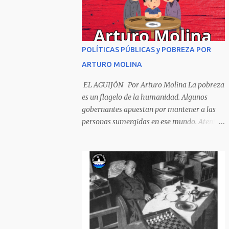
Sombrero encintado y chupa de boda. -
¡Muchacho, no salgas!- le grita mamá pero
él hace un gesto y orondo se va. Halló en el
camino, a un ratón vecino Y le dijo: -¡amigo!-
POLÍTICAS PÚBLICAS y POBREZA POR
venga usted conmigo, Visitemos juntos a
ARTURO MOLINA
doña ratona Y habrá francachela y habrá
comilona. A poco llegaron, y avanza ratón,
EL AGUIJÓN Por Arturo Molina La pobreza
Estírase el cuello, coge el aldabón, Da dos o
es un flagelo de la humanidad. Algunos
tres golpes, preguntan: ¿quién es? -Yo doña
gobernantes apuestan por mantener a las
ratona, beso a usted los pies ¿Está usted en
personas sumergidas en ese mundo. Atentan
casa? -Sí señor sí estoy, y celebro mucho ver
contra toda superación que pueda generarse.
a ustedes hoy; estaba en mi oficio, hilando
Desde la planificación gubernamental se
algodón, pero eso no importa; bienvenidos
elude la política pública que cimiente las
son. Se hicieron la venia, se dieron la mano, Y
bases para minimizar el impacto negativo
dice Rat...
en el desarrollo de los países. Desarrollados,
sub desarrollados, atrasados y como se les
quiera llamar, son parte de un escenario
donde se conjuga el poder y el control en