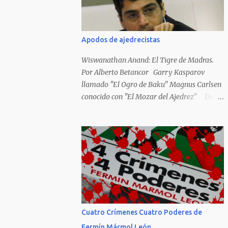
Hideky Tojo. Mejor suerte no corrieron los
poetas alemanes, italianos o los franceses
que acariciaron la causa nacional socialista,
Apodos de ajedrecistas
sus nombres con sus escritos de...
Wiswanathan Anand: El Tigre de Madras.
Por Alberto Betancor Garry Kasparov
llamado "El Ogro de Baku" Magnus Carlsen
conocido con "El Mozar del Ajedrez" Desde
el principio de los tiempos, el ser humano no
le ha faltado la picarda o la idolatría para
colocar apodos, motes, alias,sobrenombres,
seudónimos, apelativos y remoquetes. El
juego ciencia no escapa de esto y hemos
tenido una serie de apodos para las estrellas
del ajedrez, en algunos casos muy
originales. Aquí les dejo una breve lista con
algunos de los nombres de los más
Cuatro Crímenes Cuatro Poderes de
destacados. Siegbert Tarrasch: El Preceptor
Fermín Mármol León