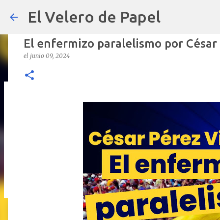
El Velero de Papel
El enfermizo paralelismo por César
el
junio 09, 2024
POLÍTICAS PÚBLICAS y POBREZA 
el
septiembre 22, 2024
ARTÍCULOS
ARTURO-MOLINA
OPINIÓN
0