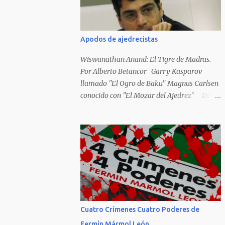
Hideky Tojo. Mejor suerte no corrieron los
poetas alemanes, italianos o los franceses
que acariciaron la causa nacional socialista,
Apodos de ajedrecistas
sus nombres con sus escritos de...
Wiswanathan Anand: El Tigre de Madras.
Por Alberto Betancor Garry Kasparov
llamado "El Ogro de Baku" Magnus Carlsen
conocido con "El Mozar del Ajedrez" Desde
el principio de los tiempos, el ser humano no
le ha faltado la picarda o la idolatría para
colocar apodos, motes, alias,sobrenombres,
seudónimos, apelativos y remoquetes. El
juego ciencia no escapa de esto y hemos
tenido una serie de apodos para las estrellas
del ajedrez, en algunos casos muy
originales. Aquí les dejo una breve lista con
algunos de los nombres de los más
Cuatro Crímenes Cuatro Poderes de
destacados. Siegbert Tarrasch: El Preceptor
Fermín Mármol León