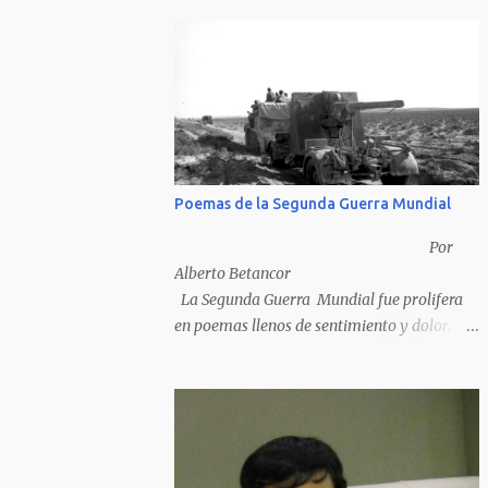
Poemas de la Segunda Guerra Mundial
Por
Alberto Betancor
La Segunda Guerra Mundial fue prolifera
en poemas llenos de sentimiento y dolor.
Pero por desventura solo nos quedan los
poemas de los vencedores, ya que los
poemas de los vencidos han desaparecido y
en muchos casos destruidos por las llamas
del fuego como sucedió con los generales y
poetas japoneses Masaharu Homma y