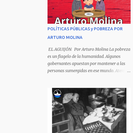
Sombrero encintado y chupa de boda. -
¡Muchacho, no salgas!- le grita mamá pero
él hace un gesto y orondo se va. Halló en el
camino, a un ratón vecino Y le dijo: -¡amigo!-
POLÍTICAS PÚBLICAS y POBREZA POR
venga usted conmigo, Visitemos juntos a
ARTURO MOLINA
doña ratona Y habrá francachela y habrá
comilona. A poco llegaron, y avanza ratón,
EL AGUIJÓN Por Arturo Molina La pobreza
Estírase el cuello, coge el aldabón, Da dos o
es un flagelo de la humanidad. Algunos
tres golpes, preguntan: ¿quién es? -Yo doña
gobernantes apuestan por mantener a las
ratona, beso a usted los pies ¿Está usted en
personas sumergidas en ese mundo. Atentan
casa? -Sí señor sí estoy, y celebro mucho ver
contra toda superación que pueda generarse.
a ustedes hoy; estaba en mi oficio, hilando
Desde la planificación gubernamental se
algodón, pero eso no importa; bienvenidos
elude la política pública que cimiente las
son. Se hicieron la venia, se dieron la mano, Y
bases para minimizar el impacto negativo
dice Rat...
en el desarrollo de los países. Desarrollados,
sub desarrollados, atrasados y como se les
quiera llamar, son parte de un escenario
donde se conjuga el poder y el control en